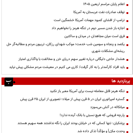
اعلام پایان مراسم اربعین ۱۴۰۵
توقف صادرات نفت عربستان به آمریکا
ترامپ از افشای کمبود مهمات آمریکا خشمگین است
اجازه باز شدن مسیر دوم در تنگه هرمز را نخواهیم داد
فرق است میان مجاهدان در میدان و ساکتین
یکصد و پنجاه و سومین شب خدمت؛ موکب شهدای رزکان، تریبون مردم و مطالبه‌گر حل
ریشه‌ای مشکلات شهری
هشدار حاجی دلیگانی درباره تغییر سهم دریای خزر و مخالفت با واگذاری امتیاز
باید افراد کارآمدتر را به کار گرفت/ کاری می کنیم در معیشت مردم مشکلی پیش نیاید
پربازدید ها
تنگه هرمز قابل معامله نیست برای آمریکا معبر باز نکنید
گستره امپراتوری ایران در ۵ قرن پیش از میلاد؛ تصویری از ایران ۲۵ قرن پیش
میانکاله در آتش می‌سوزد
پارچه فروشی که هیچ نسبتی با بانک آینده ندارد!
پزشکیان: تنها کسانی که در خیابان بودند ایران را نگه نداشتند همه سهیم هستند
وحدت مکرّراً و مؤکّداً تذکر داده شد