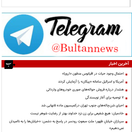
آخرین اخبار
احتمال وجود حیات در اقیانوس مدفون «اروپا»
آمریکا و اسرائیل سامانه «پیکان» را آزمایش کردند
هشدار درباره فروش حواله‌های صوری خودروهای وارداتی
۷ توصیه برای آغاز نویسندگی
احیای شن‌چاله‌های جنوب تهران درکمیسیون ماده ۵نهایی شد
خادمیان: هیچ شفیعی برای زن نزد خداوند بهتر از رضایت شوهر نیست
سربازانِ خیابانِ ظهور؛ ملتِ مبعوثِ رودسر در پاسخ به دشمن: «خیابان‌ها را به ناامیدان
نمی‌دهیم»