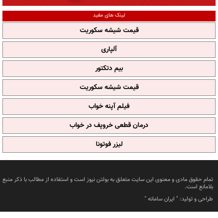
لینک های مفید
قیمت شیشه سکوریت
آلپاری
بیم دتکتور
قیمت شیشه سکوریت
فیلم آپنه خواب
درمان قطعی خروپف در خواب
لیزر فوتونا
تمام حقوق مادی و معنوی این سایت متعلق به بولتن نیوز است و استفاده از مطالب با ذکر منبع
بلامانع است.
طراحی و تولید: "
ایران سامانه
"