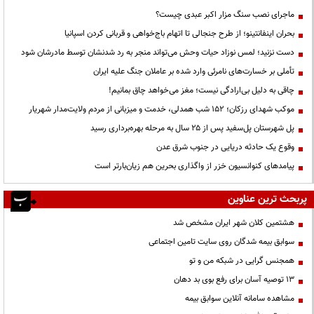
ماجرای نصب سنگ مزار اکبر عبدی چیست؟
بحران اینفانتینو؛ از طرح جنجالی تا اتهام باج‌خواهی و قربانی کردن اسپانیا
دست نزنید؛ لمس نوزاد حیات وحش می‌تواند منجر به رد شدنشان توسط مادرشان شود
تأملی بر خسارت‌های نامرئی وارد شده بر عاملان جنگ علیه ایران
چاقی به دلیل بی‌ارادگی نیست؛ مغز می‌خواهد چاق بمانیم!
موکب شهدای رزکان؛ ۱۵۲ شب همدلی، خدمت و میزبانی از مردم ولایت‌مدار شهریار
پل شهرستان پل‌سفید پس از ۲۵ سال به مرحله بهره‌برداری رسید
وقوع یک حادثه دریایی در جنوب شرق عدن
پیامدهای کنوانسیون خزر از واگذاری بحرین هم زیان‌بارتر است
پربحث ترین عناوین
هشتمین کلان شهر ایران مشخص شد
سوابق بیمه شدگان روی سایت تامین اجتماعی
همجنس گرایی در شبکه من و تو
13 توصیه آسان برای رفع بوی بد دهان
مشاهده سامانه آنلاين سوابق بیمه