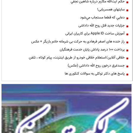
حكم آيت‌الله مكارم درباره شاهين نجفي
سایتهای همسریابی!
دعايي كه قطعا مستجاب مي‌شود
جزئیات جدید قتل روح الله داداشی
آموزش ساخت Apple ID برای کاربران ایرانی
راز خنده های اصغر فرهادی به حرکت بی شرمانه خانم بازیگر + عکس
پرداخت ۱۰۰ درصد پاداش پایان خدمت فرهنگیان
خلافی آنلاین/استعلام خلافی خودرو از طریق اینترنت، پیام کوتاه ، تلفن
جسدغرق درخون روح الله داداشی (عکس)
پاسخ های دکتر توکلی به سوالات کنکوری ها