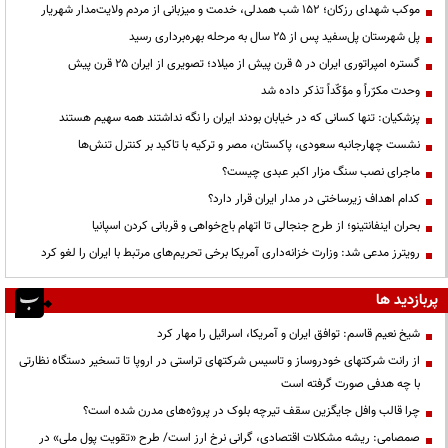
موکب شهدای رزکان؛ ۱۵۲ شب همدلی، خدمت و میزبانی از مردم ولایت‌مدار شهریار
پل شهرستان پل‌سفید پس از ۲۵ سال به مرحله بهره‌برداری رسید
گستره امپراتوری ایران در ۵ قرن پیش از میلاد؛ تصویری از ایران ۲۵ قرن پیش
وحدت مکرّراً و مؤکّداً تذکر داده شد
پزشکیان: تنها کسانی که در خیابان بودند ایران را نگه نداشتند همه سهیم هستند
نشست چهارجانبه سعودی، پاکستان، مصر و ترکیه با تاکید بر کنترل تنش‌ها
ماجرای نصب سنگ مزار اکبر عبدی چیست؟
کدام اهداف زیرساختی در مدار ایران قرار دارد؟
بحران اینفانتینو؛ از طرح جنجالی تا اتهام باج‌خواهی و قربانی کردن اسپانیا
رویترز مدعی شد: وزارت خزانه‌داری آمریکا برخی تحریم‌های مرتبط با ایران را لغو کرد
پربازدید ها
شیخ نعیم قاسم: توافق ایران و آمریکا، اسرائیل را مهار کرد
از رانت‌ شرکتهای خودروساز و تاسیس شرکتهای تراستی در اروپا تا تسخیر دستگاه نظارتی
با چه هدفی صورت گرفته است
چرا قالب وافل جایگزین سقف تیرچه بلوک در پروژه‌های مدرن شده است؟
صمصامی: ریشه مشکلات اقتصادی، گرانی نرخ ارز است/ طرح «تقویت پول ملی» در