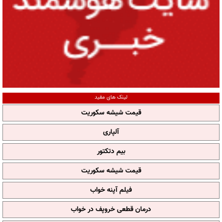
لینک های مفید
قیمت شیشه سکوریت
آلپاری
بیم دتکتور
قیمت شیشه سکوریت
فیلم آپنه خواب
درمان قطعی خروپف در خواب