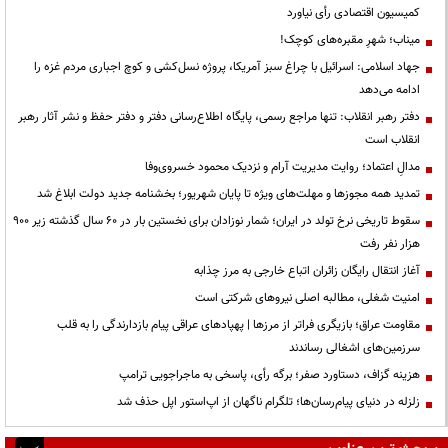
کمیسیون اقتصادی رأی نیاورد
میناب؛ شهرِ مقبره‌های کوچک!
جهاد اسلامی: اسرائیل با چراغ سبز آمریکا، پروژه نسل‌کشی و کوچ اجباری مردم غزه را
ادامه می‌دهد
دفتر رهبر انقلاب: تنها مراجع رسمی، پایگاه اطلاع‌رسانی دفتر و دفتر حفظ و نشر آثار رهبر
انقلاب است
مدالِ اعتماد؛ روایت مدیریت آرام و نزدیک محمود خسروی‌وفا
تمدید همه مجوزها و مهلت‌های ویژه تا پایان شهریور؛ بخشنامه جدید دولت ابلاغ شد
سقوط تاریخی نرخ تولد در ایران؛ شمار نوزادان برای نخستین بار در ۶۰ سال گذشته زیر ۹۰۰
هزار نفر رفت
آغاز انتقال رایگان زائران اتباع خارجی به مرز چذابه
‌امنیت شغلی، مطالبه اصلی نیروهای شرکتی است
مقاومت عراق؛ بازیگری فراتر از مرزها | پهپادهای عراقی پیام بازدارندگی را به قلب
سرزمین‌های اشغالی رساندند
هزینه گزاف، دستاورد صفر؛ برگه رأی، پاسخی به ماجراجویی ترامپ
زلزله در دنیای پیام‌رسان‌ها؛ تلگرام ناگهان از اپ‌استور اپل حذف شد