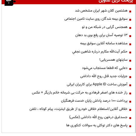
پربحث ترین عناوین
هشتمین کلان شهر ایران مشخص شد
سوابق بیمه شدگان روی سایت تامین اجتماعی
همجنس گرایی در شبکه من و تو
13 توصیه آسان برای رفع بوی بد دهان
مشاهده سامانه آنلاين سوابق بیمه
حكم آيت‌الله مكارم درباره شاهين نجفي
سایتهای همسریابی!
دعايي كه قطعا مستجاب مي‌شود
جزئیات جدید قتل روح الله داداشی
آموزش ساخت Apple ID برای کاربران ایرانی
راز خنده های اصغر فرهادی به حرکت بی شرمانه خانم بازیگر + عکس
پرداخت ۱۰۰ درصد پاداش پایان خدمت فرهنگیان
خلافی آنلاین/استعلام خلافی خودرو از طریق اینترنت، پیام کوتاه ، تلفن
جسدغرق درخون روح الله داداشی (عکس)
پاسخ های دکتر توکلی به سوالات کنکوری ها