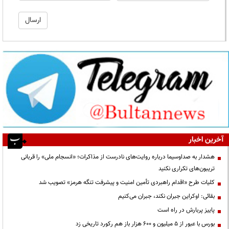
آخرین اخبار
هشدار به صداوسیما درباره روایت‌های نادرست از مذاکرات؛ «انسجام ملی» را قربانی
تریبون‌های تکراری نکنید
کلیات طرح «اقدام راهبردی تأمین امنیت و پیشرفت تنگه هرمز» تصویب شد
بقائی: اوکراین جبران نکند، جبران می‌کنیم
پاییز پربارش در راه است
بورس با عبور از ۵ میلیون و ۶۰۰ هزار باز هم رکورد تاریخی زد