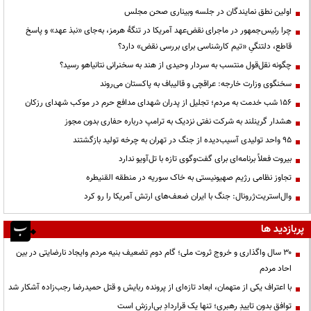
اولین نطق نمایندگان در جلسه وبیناری صحن مجلس
چرا رئیس‌جمهور در ماجرای نقض‌عهد آمریکا در تنگهٔ هرمز، به‌جای «نبذ عهد» و پاسخ
قاطع، دلتنگیِ «تیم کارشناسی برای بررسی نقض» دارد؟
چگونه نقل‌قول منتسب به سردار وحیدی از هند به سخنرانی نتانیاهو رسید؟
سخنگوی وزارت خارجه: عراقچی و قالیباف به پاکستان می‌روند
۱۵۶ شب خدمت به مردم؛ تجلیل از پدران شهدای مدافع حرم در موکب شهدای رزکان
هشدار گرینلند به شرکت نفتی نزدیک به ترامپ درباره حفاری بدون مجوز
95 واحد تولیدی آسیب‌دیده از جنگ در تهران به چرخه تولید بازگشتند
بیروت فعلاً برنامه‌ای برای گفت‌وگوی تازه با تل‌آویو ندارد
تجاوز نظامی رژیم صهیونیستی به خاک سوریه در منطقه القنیطره
وال‌استریت‌ژرونال: جنگ با ایران ضعف‌های ارتش آمریکا را رو کرد
پربازدید ها
۳۰ سال واگذاری و خروج ثروت ملی؛ گام دوم تضعیف بنیه مردم وایجاد نارضایتی در بین
احاد مردم
با اعتراف یکی از متهمان، ابعاد تازه‌ای از پرونده ربایش و قتل حمیدرضا رجب‌زاده آشکار شد
توافقِ بدونِ تاییدِ رهبری؛ تنها یک قراردادِ بی‌ارزش است