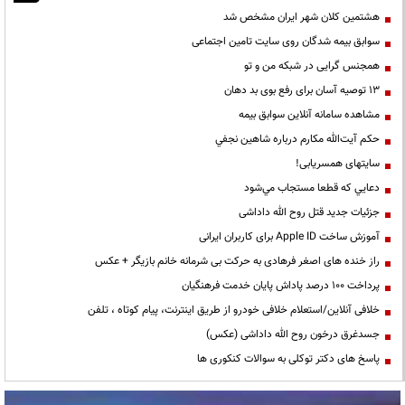
هشتمین کلان شهر ایران مشخص شد
سوابق بیمه شدگان روی سایت تامین اجتماعی
همجنس گرایی در شبکه من و تو
13 توصیه آسان برای رفع بوی بد دهان
مشاهده سامانه آنلاين سوابق بیمه
حكم آيت‌الله مكارم درباره شاهين نجفي
سایتهای همسریابی!
دعايي كه قطعا مستجاب مي‌شود
جزئیات جدید قتل روح الله داداشی
آموزش ساخت Apple ID برای کاربران ایرانی
راز خنده های اصغر فرهادی به حرکت بی شرمانه خانم بازیگر + عکس
پرداخت ۱۰۰ درصد پاداش پایان خدمت فرهنگیان
خلافی آنلاین/استعلام خلافی خودرو از طریق اینترنت، پیام کوتاه ، تلفن
جسدغرق درخون روح الله داداشی (عکس)
پاسخ های دکتر توکلی به سوالات کنکوری ها