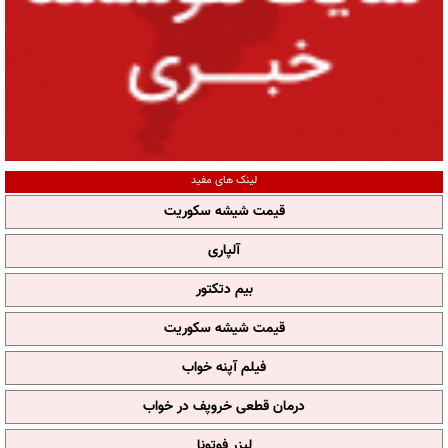
لینک های مفید
قیمت شیشه سکوریت
آلپاری
بیم دتکتور
قیمت شیشه سکوریت
فیلم آپنه خواب
درمان قطعی خروپف در خواب
لیزر فوتونا