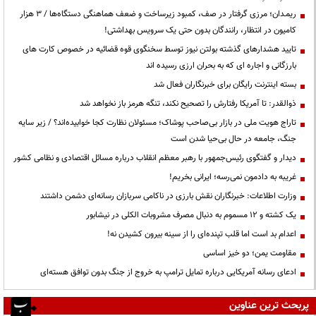
ریمـدان؛ مرزی گرفتار در صف، کمبود زیرساخت و ضعف هماهنگی دستگاه‌ها / ۳ هزار
کامیون در انتظار، رانندگان بدون حتی یک سرویس بهداشتی!
تایید هشدارهای گذشته بولتن نیوز توسط سخنگوی قوه قضائیه در خصوص کارت های
بارزگانی و اجاره ای که به بحران ارزی رسیده اند
بسته اینترنت رایگان برای خبرنگاران فعال شد
ذوالقدر: تا آمریکا رفتارش را تصحیح نکند، تنگه هرمز باز نخواهد شد
تاراج هویت ملی در بازار بی‌صاحب پوشاک؛ مسئولان نظارت کجا خوابیده‌اند؟ / زیر سایه
جنگ، جامعه در حال بی‌حیا شدن است
دیدار و گفتگوی رئیس‌جمهور با رهبر معظم انقلاب درباره مسائل اقتصادی و نظامی کشور
غریبه به دادمون نمی‌رسه؛ ایرانی بخریم!
وزارت اطلاعات: خبرنگاران نقش بارزی در ناکامی سربازان رسانه‌ای دشمن داشتند
یک کشته و ۱۲ مسموم به دنبال مصرف مشروبات الکلی در نیشابور
اعدام بد است اما قلب تپنده‌ای را از سینه بیرون کشیدن نه!
مقاومت یمن؛ دو خیز اساسی
ادعای رسانه آمریکایی درباره تمایل ترامپ به خروج از جنگ بدون توافق هسته‌ای
پربحث ترین عناوین