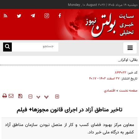
دوشنبه ۱۹ مرداد ۱۴۰۵
|
Monday , 10 August 2026
از
و
ته
بقائی: اوکراین جبران نکند، جبران می‌کنیم
ن
نو
کد خبر:
۸۴۳۰۲۲
تاریخ انتشار:
۲۷ اسفند ۱۴۰۲ - ۲۰:۱۷
صفحه نخست
»
اقتصادی
‍‍‍ پ
پ
تاخیر مناطق آزاد در اجرای قانون مجوزها+ فیلم
معاون مرکز بهبود فضای کسب و کار از متصل نبودن سازمان مناطق آزاد
کشور به درگاه ملی خبر داد.