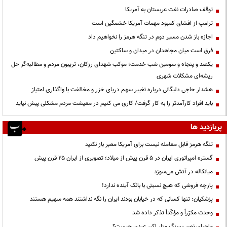
توقف صادرات نفت عربستان به آمریکا
ترامپ از افشای کمبود مهمات آمریکا خشمگین است
اجازه باز شدن مسیر دوم در تنگه هرمز را نخواهیم داد
فرق است میان مجاهدان در میدان و ساکتین
یکصد و پنجاه و سومین شب خدمت؛ موکب شهدای رزکان، تریبون مردم و مطالبه‌گر حل
ریشه‌ای مشکلات شهری
هشدار حاجی دلیگانی درباره تغییر سهم دریای خزر و مخالفت با واگذاری امتیاز
باید افراد کارآمدتر را به کار گرفت/ کاری می کنیم در معیشت مردم مشکلی پیش نیاید
پربازدید ها
تنگه هرمز قابل معامله نیست برای آمریکا معبر باز نکنید
گستره امپراتوری ایران در ۵ قرن پیش از میلاد؛ تصویری از ایران ۲۵ قرن پیش
میانکاله در آتش می‌سوزد
پارچه فروشی که هیچ نسبتی با بانک آینده ندارد!
پزشکیان: تنها کسانی که در خیابان بودند ایران را نگه نداشتند همه سهیم هستند
وحدت مکرّراً و مؤکّداً تذکر داده شد
ماجرای نصب سنگ مزار اکبر عبدی چیست؟