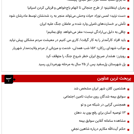
بحران اینفانتینو؛ از طرح جنجالی تا اتهام باج‌خواهی و قربانی کردن اسپانیا
دست نزنید؛ لمس نوزاد حیات وحش می‌تواند منجر به رد شدنشان توسط مادرشان شود
تأملی بر خسارت‌های نامرئی وارد شده بر عاملان جنگ علیه ایران
چاقی به دلیل بی‌ارادگی نیست؛ مغز می‌خواهد چاق بمانیم!
باید افراد کارآمدتر را به کار گرفت/ کاری می کنیم در معیشت مردم مشکلی پیش نیاید
موکب شهدای رزکان؛ ۱۵۲ شب همدلی، خدمت و میزبانی از مردم ولایت‌مدار شهریار
رویترز: هشدار صریح ایران خطر شروع جنگ را متوقف کرد
پل شهرستان پل‌سفید پس از ۲۵ سال به مرحله بهره‌برداری رسید
پربحث ترین عناوین
هشتمین کلان شهر ایران مشخص شد
سوابق بیمه شدگان روی سایت تامین اجتماعی
همجنس گرایی در شبکه من و تو
13 توصیه آسان برای رفع بوی بد دهان
مشاهده سامانه آنلاين سوابق بیمه
حكم آيت‌الله مكارم درباره شاهين نجفي