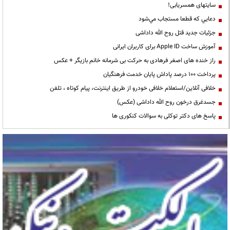
سایتهای همسریابی!
دعايي كه قطعا مستجاب مي‌شود
جزئیات جدید قتل روح الله داداشی
آموزش ساخت Apple ID برای کاربران ایرانی
راز خنده های اصغر فرهادی به حرکت بی شرمانه خانم بازیگر + عکس
پرداخت ۱۰۰ درصد پاداش پایان خدمت فرهنگیان
خلافی آنلاین/استعلام خلافی خودرو از طریق اینترنت، پیام کوتاه ، تلفن
جسدغرق درخون روح الله داداشی (عکس)
پاسخ های دکتر توکلی به سوالات کنکوری ها