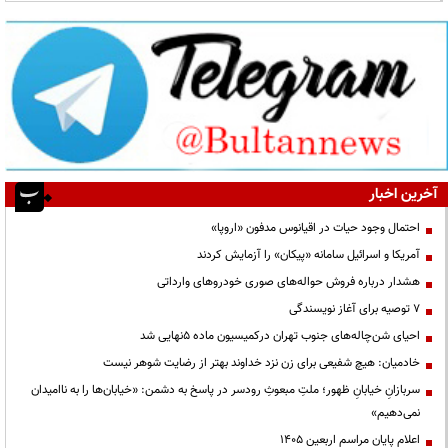
آخرین اخبار
احتمال وجود حیات در اقیانوس مدفون «اروپا»
آمریکا و اسرائیل سامانه «پیکان» را آزمایش کردند
هشدار درباره فروش حواله‌های صوری خودروهای وارداتی
۷ توصیه برای آغاز نویسندگی
احیای شن‌چاله‌های جنوب تهران درکمیسیون ماده ۵نهایی شد
خادمیان: هیچ شفیعی برای زن نزد خداوند بهتر از رضایت شوهر نیست
سربازانِ خیابانِ ظهور؛ ملتِ مبعوثِ رودسر در پاسخ به دشمن: «خیابان‌ها را به ناامیدان
نمی‌دهیم»
اعلام پایان مراسم اربعین ۱۴۰۵