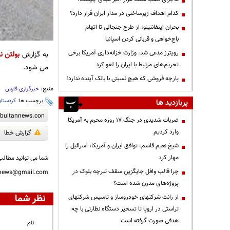
کدام اهداف زیرساختی در مدار ایران قرار دارد؟
بحران اینفانتینو؛ از طرح جنجالی تا اتهام
باج‌خواهی و قربانی کردن اسپانیا
رویترز مدعی شد: وزارت خزانه‌داری آمریکا برخی
به گزارش
بولتن نی
تحریم‌های مرتبط با ایران را لغو کرد
می شود.
پارچه فروشی که هیچ نسبتی با بانک آینده ندارد!
منبع:
خبرگزاری فارس
برچسب ها:
کردستا
پربازدید ها
ضربات شدیدی در جنگ ۱۷ روزه محرم به آمریکا
وارد کردیم
گزارش خطا
شیخ نعیم قاسم: توافق ایران و آمریکا، اسرائیل را
مهار کرد
شما می توانید مطالب 
چرا قالب وافل جایگزین سقف تیرچه بلوک در
nnews@gmail.com
پروژه‌های مدرن شده است؟
نظر شما
از رانت‌ شرکتهای خودروساز و تاسیس شرکتهای
تراستی در اروپا تا تسخیر دستگاه نظارتی با چه
هدفی صورت گرفته است
نام