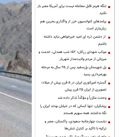
تنگه هرمز قابل معامله نیست برای آمریکا معبر باز
نکنید
پیامدهای کنوانسیون خزر از واگذاری بحرین هم
زیان‌بارتر است
از دشمن ذره ای امید خیرخواهی نباید داشته
باشیم
موکب شهدای رزکان؛ ۱۵۲ شب همدلی، خدمت و
میزبانی از مردم ولایت‌مدار شهریار
پل شهرستان پل‌سفید پس از ۲۵ سال به مرحله
بهره‌برداری رسید
گستره امپراتوری ایران در ۵ قرن پیش از میلاد؛
تصویری از ایران ۲۵ قرن پیش
وحدت مکرّراً و مؤکّداً تذکر داده شد
پزشکیان: تنها کسانی که در خیابان بودند ایران را
نگه نداشتند همه سهیم هستند
نشست چهارجانبه سعودی، پاکستان، مصر و
ترکیه با تاکید بر کنترل تنش‌ها
ماجرای نصب سنگ مزار اکبر عبدی چیست؟