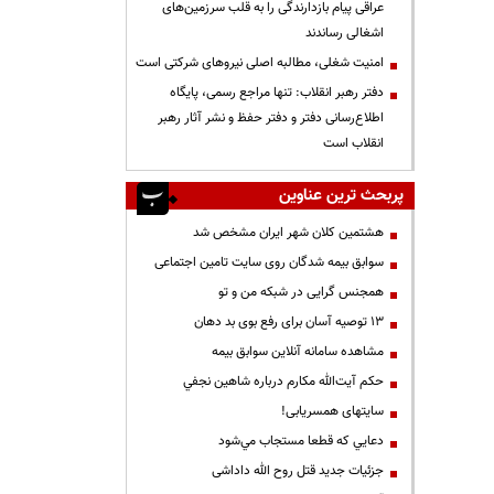
عراقی پیام بازدارندگی را به قلب سرزمین‌های
اشغالی رساندند
‌امنیت شغلی، مطالبه اصلی نیروهای شرکتی است
دفتر رهبر انقلاب: تنها مراجع رسمی، پایگاه
اطلاع‌رسانی دفتر و دفتر حفظ و نشر آثار رهبر
انقلاب است
پربحث ترین عناوین
هشتمین کلان شهر ایران مشخص شد
سوابق بیمه شدگان روی سایت تامین اجتماعی
همجنس گرایی در شبکه من و تو
13 توصیه آسان برای رفع بوی بد دهان
مشاهده سامانه آنلاين سوابق بیمه
حكم آيت‌الله مكارم درباره شاهين نجفي
سایتهای همسریابی!
دعايي كه قطعا مستجاب مي‌شود
جزئیات جدید قتل روح الله داداشی