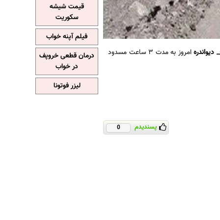
قیمت شیشه
سکوریت
فیلم آپنه خواب
 دیواندره
امروز به مدت ۳ ساعت مسدود
درمان قطعی خروپف
در خواب
لیزر فوتونا
پسندیدم
0