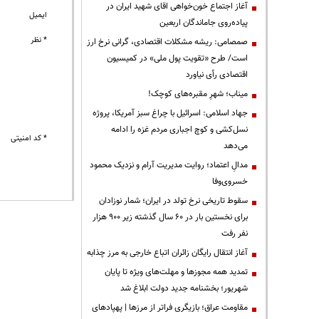
آغاز اجتماع خون‌خواهی اقای شهید ایران در
ایمیل
پیاده‌روی جاماندگان اربعین
* نظر
صمصامی: ریشه مشکلات اقتصادی، گرانی نرخ ارز
است/ طرح «تقویت پول ملی» در کمیسیون
اقتصادی رأی نیاورد
میناب؛ شهرِ مقبره‌های کوچک!
جهاد اسلامی: اسرائیل با چراغ سبز آمریکا، پروژه
نسل‌کشی و کوچ اجباری مردم غزه را ادامه
* کد امنیتی
می‌دهد
مدالِ اعتماد؛ روایت مدیریت آرام و نزدیک محمود
خسروی‌وفا
سقوط تاریخی نرخ تولد در ایران؛ شمار نوزادان
برای نخستین بار در ۶۰ سال گذشته زیر ۹۰۰ هزار
نفر رفت
آغاز انتقال رایگان زائران اتباع خارجی به مرز چذابه
تمدید همه مجوزها و مهلت‌های ویژه تا پایان
شهریور؛ بخشنامه جدید دولت ابلاغ شد
مقاومت عراق؛ بازیگری فراتر از مرزها | پهپادهای