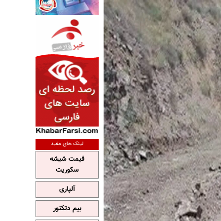
لینک های مفید
قیمت شیشه
سکوریت
آلپاری
بیم دتکتور