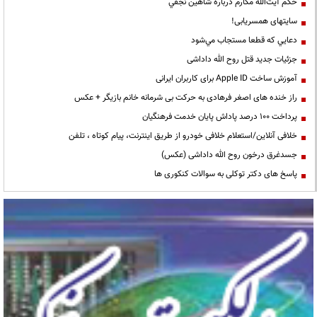
حكم آيت‌الله مكارم درباره شاهين نجفي
سایتهای همسریابی!
دعايي كه قطعا مستجاب مي‌شود
جزئیات جدید قتل روح الله داداشی
آموزش ساخت Apple ID برای کاربران ایرانی
راز خنده های اصغر فرهادی به حرکت بی شرمانه خانم بازیگر + عکس
پرداخت ۱۰۰ درصد پاداش پایان خدمت فرهنگیان
خلافی آنلاین/استعلام خلافی خودرو از طریق اینترنت، پیام کوتاه ، تلفن
جسدغرق درخون روح الله داداشی (عکس)
پاسخ های دکتر توکلی به سوالات کنکوری ها