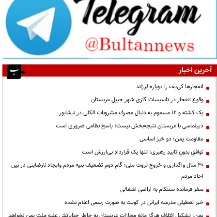
آخرین اخبار
انفجارها کی‌یف را دوباره لرزاند
وقوع انفجار در تاسیسات گازی شهر جبیل عربستان
یک کشته و ۱۲ مسموم به دنبال مصرف مشروبات الکلی در نیشابور
دیپلماسی با عربستان نتیجه‌بخش نیست؛ پاسخ نظامی ضروری است
مقاومت یمن؛ دو خیز اساسی
توافقِ بدونِ تاییدِ رهبری؛ تنها یک قراردادِ بی‌ارزش است
۳۰ سال واگذاری و خروج ثروت ملی؛ گام دوم تضعیف بنیه مردم وایجاد نارضایتی در بین
احاد مردم
سفر فرمانده سنتکام به اراضی اشغالی
خبر تعطیلی مدرسه ایرانی در کویت به صورت رسمی اعلام نشده
یمن: تشکیل ائتلاف هرگز مانع مجازات عربستان به خاطر جنایاتش علیه ملت یمن نخواهد