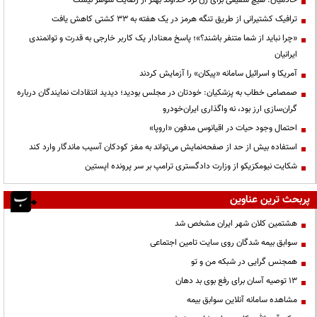
ترافیک کشتیرانی از طریق تنگه هرمز در یک هفته به ۳۳ کشتی کاهش یافت
«چرا نباید از شما متنفر باشند؟»؛ پاسخ معنادار یک کاربر خارجی به قدرت و توانمندی
ایرانیان
آمریکا و اسرائیل سامانه «پیکان» را آزمایش کردند
صمصامی خطاب به پزشکیان: خودتان در مجلس بودید؛ دیدید انتقادات نمایندگان درباره
گران‌سازی ارز بود، نه واگذاری ایران‌خودرو
احتمال وجود حیات در اقیانوس مدفون «اروپا»
استفاده بیش از حد از صفحه‌نمایش می‌تواند به مغز کودکان آسیب ماندگار وارد کند
شکایت نیومکزیکو از وزارت دادگستری ترامپ بر سر پرونده اپستین
پربحث ترین عناوین
هشتمین کلان شهر ایران مشخص شد
سوابق بیمه شدگان روی سایت تامین اجتماعی
همجنس گرایی در شبکه من و تو
13 توصیه آسان برای رفع بوی بد دهان
مشاهده سامانه آنلاين سوابق بیمه