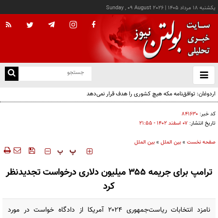
يکشنبه ۱۸ مرداد ۱۴۰۵
|
Sunday , 09 August 2026
از
و
ته
اردوغان: توافق‌نامه مکه هیچ کشوری را هدف قرار نمی‌دهد
ن
نو
کد خبر:
۸۴۱۶۳۰
تاریخ انتشار:
۰۷ اسفند ۱۴۰۲ - ۲۱:۵۵
صفحه نخست
»
بین الملل
»
بین الملل
‍‍‍ پ
پ
ترامپ برای جریمه ۳۵۵ میلیون‌ دلاری درخواست تجدیدنظر
کرد
نامزد انتخابات ریاست‌جمهوری ۲۰۲۴ آمریکا از دادگاه خواست در مورد