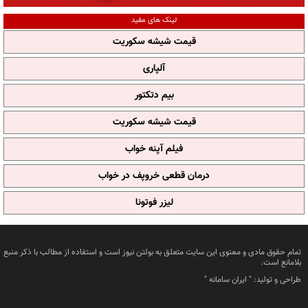
لینک های مفید
قیمت شیشه سکوریت
آلپاری
بیم دتکتور
قیمت شیشه سکوریت
فیلم آپنه خواب
درمان قطعی خروپف در خواب
لیزر فوتونا
تمام حقوق مادی و معنوی این سایت متعلق به بولتن نیوز است و استفاده از مطالب با ذکر منبع
بلامانع است.
طراحی و تولید: "
ایران سامانه
"