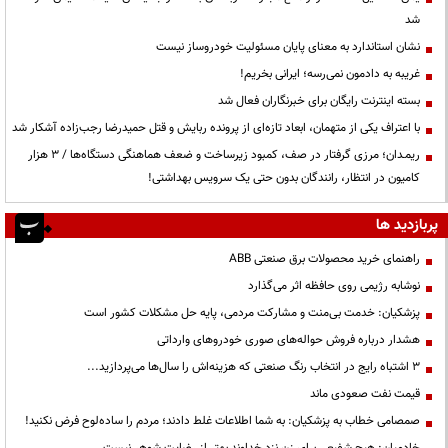
شد
نشان استاندارد به معنای پایان مسئولیت خودروساز نیست
غریبه به دادمون نمی‌رسه؛ ایرانی بخریم!
بسته اینترنت رایگان برای خبرنگاران فعال شد
با اعتراف یکی از متهمان، ابعاد تازه‌ای از پرونده ربایش و قتل حمیدرضا رجب‌زاده آشکار شد
ریمـدان؛ مرزی گرفتار در صف، کمبود زیرساخت و ضعف هماهنگی دستگاه‌ها / ۳ هزار
کامیون در انتظار، رانندگان بدون حتی یک سرویس بهداشتی!
پربازدید ها
راهنمای خرید محصولات برق صنعتی ABB
نوشابه رژیمی روی حافظه اثر می‌گذارد
پزشکیان: خدمت بی‌منت و مشارکت مردمی، پایه حل مشکلات کشور است
هشدار درباره فروش حواله‌های صوری خودروهای وارداتی
3 اشتباه رایج در انتخاب رنگ صنعتی که هزینه‌اش را سال‌ها می‌پردازید...
قیمت نفت صعودی ماند
صمصامی خطاب به پزشکیان: به شما اطلاعات غلط دادند؛ مردم را ساده‌لوح فرض نکنید!
خادمیان: هیچ شفیعی برای زن نزد خداوند بهتر از رضایت شوهر نیست