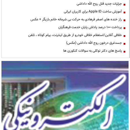
جزئیات جدید قتل روح الله داداشی
آموزش ساخت Apple ID برای کاربران ایرانی
راز خنده های اصغر فرهادی به حرکت بی شرمانه خانم بازیگر + عکس
پرداخت ۱۰۰ درصد پاداش پایان خدمت فرهنگیان
خلافی آنلاین/استعلام خلافی خودرو از طریق اینترنت، پیام کوتاه ، تلفن
جسدغرق درخون روح الله داداشی (عکس)
پاسخ های دکتر توکلی به سوالات کنکوری ها