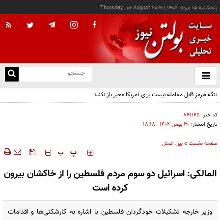
پنجشنبه ۱۵ مرداد ۱۴۰۵
|
Thursday , 06 August 2026
از
و
ته
تنگه هرمز قابل معامله نیست برای آمریکا معبر باز نکنید
ن
نو
کد خبر:
۸۴۱۱۴۵
تاریخ انتشار:
۳۰ بهمن ۱۴۰۲ - ۱۸:۱۸
صفحه نخست
»
بین الملل
‍‍‍ پ
پ
المالکی: اسرائیل دو سوم مردم فلسطین را از خاکشان بیرون
کرده است
وزیر خارجه تشکیلات خودگردان فلسطین با اشاره به کارشکنی‌ها و اقدامات