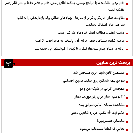
دفتر رهبر انقلاب: تنها مراجع رسمی، پایگاه اطلاع‌رسانی دفتر و دفتر حفظ و نشر آثار رهبر
انقلاب است
مقاومت عراق؛ بازیگری فراتر از مرزها | پهپادهای عراقی پیام بازدارندگی را به قلب
سرزمین‌های اشغالی رساندند
‌امنیت شغلی، مطالبه اصلی نیروهای شرکتی است
هزینه گزاف، دستاورد صفر؛ برگه رأی، پاسخی به ماجراجویی ترامپ
زلزله در دنیای پیام‌رسان‌ها؛ تلگرام ناگهان از اپ‌استور اپل حذف شد
پربحث ترین عناوین
هشتمین کلان شهر ایران مشخص شد
سوابق بیمه شدگان روی سایت تامین اجتماعی
همجنس گرایی در شبکه من و تو
13 توصیه آسان برای رفع بوی بد دهان
مشاهده سامانه آنلاين سوابق بیمه
حكم آيت‌الله مكارم درباره شاهين نجفي
سایتهای همسریابی!
دعايي كه قطعا مستجاب مي‌شود