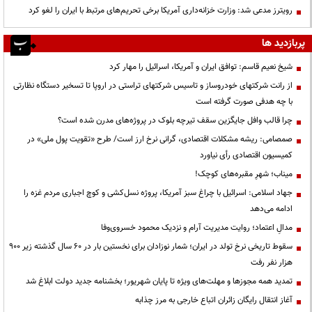
رویترز مدعی شد: وزارت خزانه‌داری آمریکا برخی تحریم‌های مرتبط با ایران را لغو کرد
پربازدید ها
شیخ نعیم قاسم: توافق ایران و آمریکا، اسرائیل را مهار کرد
از رانت‌ شرکتهای خودروساز و تاسیس شرکتهای تراستی در اروپا تا تسخیر دستگاه نظارتی
با چه هدفی صورت گرفته است
چرا قالب وافل جایگزین سقف تیرچه بلوک در پروژه‌های مدرن شده است؟
صمصامی: ریشه مشکلات اقتصادی، گرانی نرخ ارز است/ طرح «تقویت پول ملی» در
کمیسیون اقتصادی رأی نیاورد
میناب؛ شهرِ مقبره‌های کوچک!
جهاد اسلامی: اسرائیل با چراغ سبز آمریکا، پروژه نسل‌کشی و کوچ اجباری مردم غزه را
ادامه می‌دهد
مدالِ اعتماد؛ روایت مدیریت آرام و نزدیک محمود خسروی‌وفا
سقوط تاریخی نرخ تولد در ایران؛ شمار نوزادان برای نخستین بار در ۶۰ سال گذشته زیر ۹۰۰
هزار نفر رفت
تمدید همه مجوزها و مهلت‌های ویژه تا پایان شهریور؛ بخشنامه جدید دولت ابلاغ شد
آغاز انتقال رایگان زائران اتباع خارجی به مرز چذابه