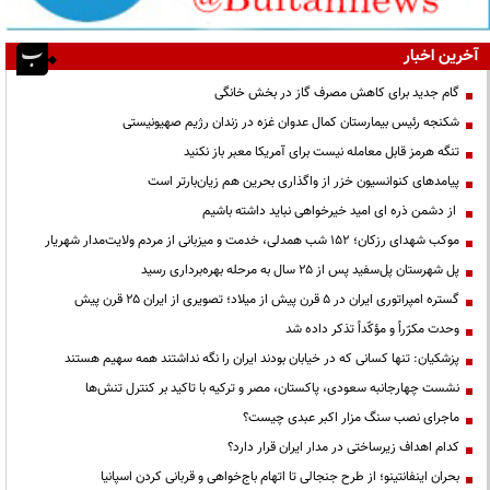
آخرین اخبار
گام جدید برای کاهش مصرف گاز در بخش خانگی
شکنجه رئیس بیمارستان کمال عدوان غزه در زندان رژیم صهیونیستی
تنگه هرمز قابل معامله نیست برای آمریکا معبر باز نکنید
پیامدهای کنوانسیون خزر از واگذاری بحرین هم زیان‌بارتر است
از دشمن ذره ای امید خیرخواهی نباید داشته باشیم
موکب شهدای رزکان؛ ۱۵۲ شب همدلی، خدمت و میزبانی از مردم ولایت‌مدار شهریار
پل شهرستان پل‌سفید پس از ۲۵ سال به مرحله بهره‌برداری رسید
گستره امپراتوری ایران در ۵ قرن پیش از میلاد؛ تصویری از ایران ۲۵ قرن پیش
وحدت مکرّراً و مؤکّداً تذکر داده شد
پزشکیان: تنها کسانی که در خیابان بودند ایران را نگه نداشتند همه سهیم هستند
نشست چهارجانبه سعودی، پاکستان، مصر و ترکیه با تاکید بر کنترل تنش‌ها
ماجرای نصب سنگ مزار اکبر عبدی چیست؟
کدام اهداف زیرساختی در مدار ایران قرار دارد؟
بحران اینفانتینو؛ از طرح جنجالی تا اتهام باج‌خواهی و قربانی کردن اسپانیا