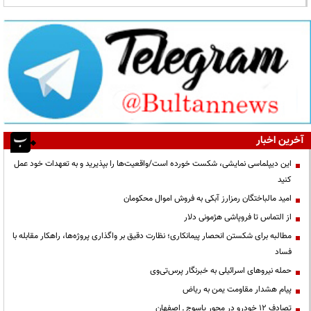
آخرین اخبار
این دیپلماسی نمایشی، شکست خورده است/واقعیت‌ها را بپذیرید و به تعهدات خود عمل
کنید
امید مالباختگان رمزارز آبکی به فروش اموال محکومان
از التماس تا فروپاشی هژمونی دلار
مطالبه برای شکستن انحصار پیمانکاری؛ نظارت دقیق بر واگذاری پروژه‌ها، راهکار مقابله با
فساد
حمله نیروهای اسرائیلی به خبرنگار پرس‌تی‌وی
پیام هشدار مقاومت یمن به ریاض
تصادف ۱۲ خودرو در محور یاسوج ـ اصفهان