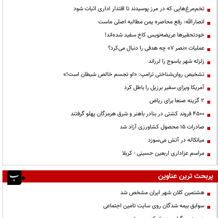
تخم‌مرغ‌هایی که در مرز پوسیدند تا اقتدار اداری اثبات شود
انصارالله: رفع محاصره یمن مطالبه اصلی ماست
خودتحقیرها عریضه‌نویس کاخ سفید شده‌اند!
عملیات «نصر ۷» چه هدفی را دنبال می‌کرد؟
زلزله شهر یاسوج را لرزاند
تشخیص روان‌شناختی ترامپ: «او تجسم خالص شیطان است!»
آمریکا ویزای سفیر برزیل را باطل کرد
۲ گزینه صنعا برای ریاض
۴۵۰۰ فروند کشتی در بنادر باهنر و شرق هرمزگان پهلو گرفتند
صادرات ۱۵ محصول کشاورزی آزاد شد
میانکاله در آتش می‌سوزد
مراسم عزاداری اربعین حسینی - کربلا
پربحث ترین عناوین
هشتمین کلان شهر ایران مشخص شد
سوابق بیمه شدگان روی سایت تامین اجتماعی