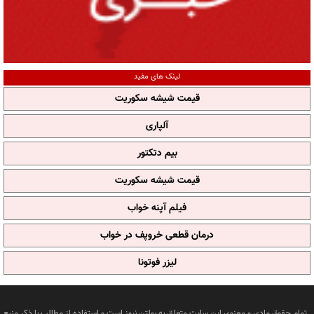
لینک های مفید
قیمت شیشه سکوریت
آلپاری
بیم دتکتور
قیمت شیشه سکوریت
فیلم آپنه خواب
درمان قطعی خروپف در خواب
لیزر فوتونا
تمام حقوق مادی و معنوی این سایت متعلق به بولتن نیوز است و استفاده از مطالب با ذکر منبع