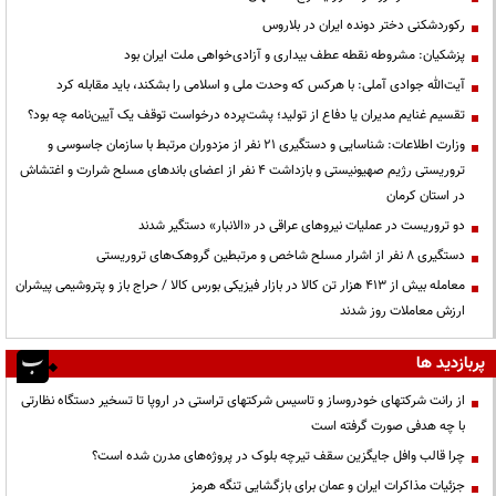
رکوردشکنی دختر دونده ایران در بلاروس
پزشکیان: مشروطه نقطه عطف بیداری و آزادی‌خواهی ملت ایران بود
آیت‌الله جوادی آملی: با هرکس که وحدت ملی و اسلامی را بشکند، باید مقابله کرد
تقسیم غنایم مدیران یا دفاع از تولید؛ پشت‌پرده درخواست توقف یک آیین‌نامه چه بود؟
وزارت اطلاعات: شناسایی و دستگیری ۲۱ نفر از مزدوران مرتبط با سازمان جاسوسی و
تروریستی رژیم صهیونیستی و بازداشت ۴ نفر از اعضای باندهای مسلح شرارت و اغتشاش
در استان کرمان
دو تروریست در عملیات نیروهای عراقی در «الانبار» دستگیر شدند
دستگیری ۸ نفر از اشرار مسلح شاخص و مرتبطین گروهک‌های تروریستی
معامله بیش از ۴۱۳ هزار تن کالا در بازار فیزیکی بورس کالا / حراج باز و پتروشیمی پیشران
ارزش معاملات روز شدند
پربازدید ها
از رانت‌ شرکتهای خودروساز و تاسیس شرکتهای تراستی در اروپا تا تسخیر دستگاه نظارتی
با چه هدفی صورت گرفته است
چرا قالب وافل جایگزین سقف تیرچه بلوک در پروژه‌های مدرن شده است؟
جزئیات مذاکرات ایران و عمان برای بازگشایی تنگه هرمز