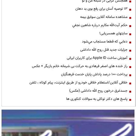
همجنس گرایی در شبکه من و تو
13 توصیه آسان برای رفع بوی بد دهان
مشاهده سامانه آنلاين سوابق بیمه
حكم آيت‌الله مكارم درباره شاهين نجفي
سایتهای همسریابی!
دعايي كه قطعا مستجاب مي‌شود
جزئیات جدید قتل روح الله داداشی
آموزش ساخت Apple ID برای کاربران ایرانی
راز خنده های اصغر فرهادی به حرکت بی شرمانه خانم بازیگر + عکس
پرداخت ۱۰۰ درصد پاداش پایان خدمت فرهنگیان
خلافی آنلاین/استعلام خلافی خودرو از طریق اینترنت، پیام کوتاه ، تلفن
جسدغرق درخون روح الله داداشی (عکس)
پاسخ های دکتر توکلی به سوالات کنکوری ها