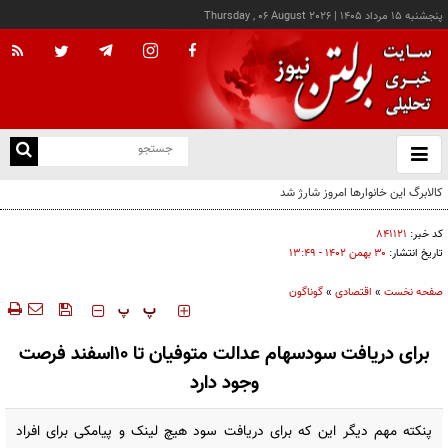
پنجشنبه ۱۵ مرداد ۱۴۰۵
|
Thursday , 06 August 2026
از
و
ته
ن
نو
کد خبر:
۸۴۱۱۲۱
تاریخ انتشار:
۳۰ بهمن ۱۴۰۲ - ۱۳:۴۹
صفحه نخست
»
اقتصادی
»
گوناگون
‍‍‍ پ
پ
برای دریافت سودسهام عدالت متوفیان تا ۱۰اسفند فرصت
وجود دارد
پنکته مهم دیگر این که برای دریافت سود هیچ لینک و پیامکی برای افراد