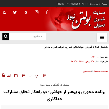
جمعه ۱۶ مرداد ۱۴۰۵
|
Friday , 07 August 2026
از
و
ته
ن
نو
کد خبر:
۸۴۱۱۰۶
تاریخ انتشار:
۳۰ بهمن ۱۴۰۲ - ۱۰:۳۱
صفحه نخست
»
سیاسی
‍‍‍ پ
پ
متفکر در گفتگو با بولتن‌نیوز:
برنامه محوری و پرهیز از حواشی؛ دو راهکار تحقق مشارکت
حداکثری