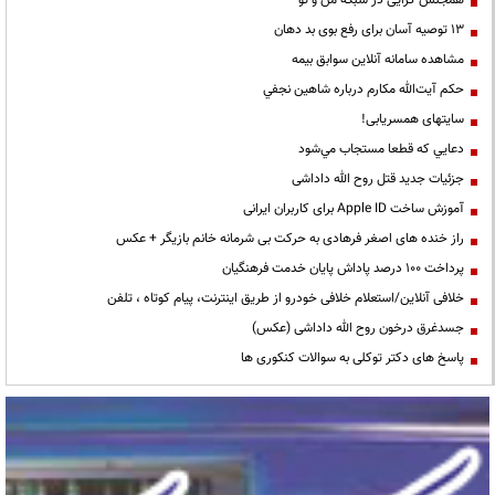
13 توصیه آسان برای رفع بوی بد دهان
مشاهده سامانه آنلاين سوابق بیمه
حكم آيت‌الله مكارم درباره شاهين نجفي
سایتهای همسریابی!
دعايي كه قطعا مستجاب مي‌شود
جزئیات جدید قتل روح الله داداشی
آموزش ساخت Apple ID برای کاربران ایرانی
راز خنده های اصغر فرهادی به حرکت بی شرمانه خانم بازیگر + عکس
پرداخت ۱۰۰ درصد پاداش پایان خدمت فرهنگیان
خلافی آنلاین/استعلام خلافی خودرو از طریق اینترنت، پیام کوتاه ، تلفن
جسدغرق درخون روح الله داداشی (عکس)
پاسخ های دکتر توکلی به سوالات کنکوری ها