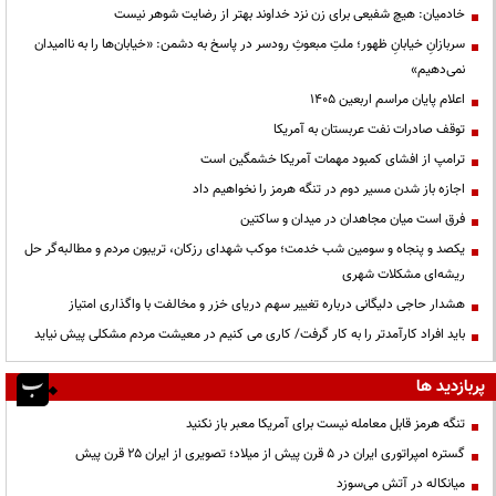
خادمیان: هیچ شفیعی برای زن نزد خداوند بهتر از رضایت شوهر نیست
سربازانِ خیابانِ ظهور؛ ملتِ مبعوثِ رودسر در پاسخ به دشمن: «خیابان‌ها را به ناامیدان
نمی‌دهیم»
اعلام پایان مراسم اربعین ۱۴۰۵
توقف صادرات نفت عربستان به آمریکا
ترامپ از افشای کمبود مهمات آمریکا خشمگین است
اجازه باز شدن مسیر دوم در تنگه هرمز را نخواهیم داد
فرق است میان مجاهدان در میدان و ساکتین
یکصد و پنجاه و سومین شب خدمت؛ موکب شهدای رزکان، تریبون مردم و مطالبه‌گر حل
ریشه‌ای مشکلات شهری
هشدار حاجی دلیگانی درباره تغییر سهم دریای خزر و مخالفت با واگذاری امتیاز
باید افراد کارآمدتر را به کار گرفت/ کاری می کنیم در معیشت مردم مشکلی پیش نیاید
پربازدید ها
تنگه هرمز قابل معامله نیست برای آمریکا معبر باز نکنید
گستره امپراتوری ایران در ۵ قرن پیش از میلاد؛ تصویری از ایران ۲۵ قرن پیش
میانکاله در آتش می‌سوزد