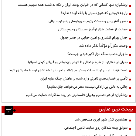
پزشکیان: تنها کسانی که در خیابان بودند ایران را نگه نداشتند همه سهیم هستند
پارچه فروشی که هیچ نسبتی با بانک آینده ندارد!
نقض آتش‌بس و حملات رژیم صهیونیستی به جنوب لبنان
حمایت از هشت هزار نوآموز سیستان و بلوچستانی
جدال بهرام افشاری و امین حیایی در صدر جدول
وحدت مکرّراً و مؤکّداً تذکر داده شد
ماجرای نصب سنگ مزار اکبر عبدی چیست؟
بحران اینفانتینو؛ از طرح جنجالی تا اتهام باج‌خواهی و قربانی کردن اسپانیا
دست نزنید؛ لمس نوزاد حیات وحش می‌تواند منجر به رد شدنشان توسط مادرشان شود
تأملی بر خسارت‌های نامرئی وارد شده بر عاملان جنگ علیه ایران
چاقی به دلیل بی‌ارادگی نیست؛ مغز می‌خواهد چاق بمانیم!
پزشکیان: از هر تصمیم رهبران فلسطینی در روند مذاکرات حمایت می‌کنیم
پربحث ترین عناوین
هشتمین کلان شهر ایران مشخص شد
سوابق بیمه شدگان روی سایت تامین اجتماعی
همجنس گرایی در شبکه من و تو