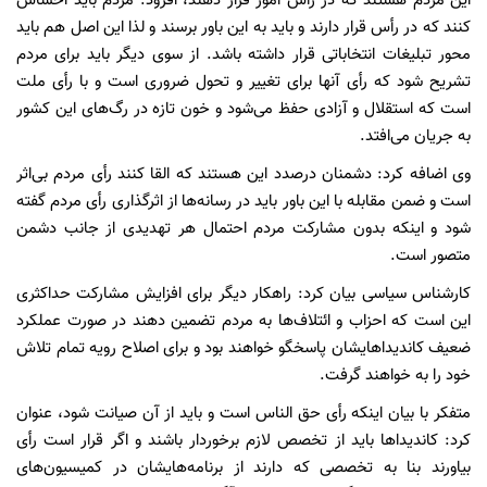
این مردم هستند که در رأس امور قرار دهند، افزود: مردم باید احساس
کنند که در رأس قرار دارند و باید به این باور برسند و لذا این اصل هم باید
محور تبلیغات انتخاباتی قرار داشته باشد. از سوی دیگر باید برای مردم
تشریح شود که رأی آنها برای تغییر و تحول ضروری است و با رأی ملت
است که استقلال و آزادی حفظ می‌شود و خون تازه در رگ‌های این کشور
به جریان می‌افتد.
وی اضافه کرد: دشمنان درصدد این هستند که القا کنند رأی مردم بی‌اثر
است و ضمن مقابله با این باور باید در رسانه‌ها از اثرگذاری رأی مردم گفته
شود و اینکه بدون مشارکت مردم احتمال هر تهدیدی از جانب دشمن
متصور است.
کارشناس سیاسی بیان کرد: راهکار دیگر برای افزایش مشارکت حداکثری
این است که احزاب و ائتلاف‌ها به مردم تضمین دهند در صورت عملکرد
ضعیف کاندیداهایشان پاسخگو خواهند بود و برای اصلاح رویه تمام تلاش
خود را به خواهند گرفت.
متفکر با بیان اینکه رأی حق الناس است و باید از آن صیانت شود، عنوان
کرد: کاندیداها باید از تخصص لازم برخوردار باشند و اگر قرار است رأی
بیاورند بنا به تخصصی که دارند از برنامه‌هایشان در کمیسیون‌های