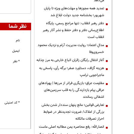
می‌دهد
تمدید همه مجوزها و مهلت‌های ویژه تا پایان
شهریور؛ بخشنامه جدید دولت ابلاغ شد
دفتر رهبر انقلاب: تنها مراجع رسمی، پایگاه
نظر شما
اطلاع‌رسانی دفتر و دفتر حفظ و نشر آثار رهبر
انقلاب است
نام
مدالِ اعتماد؛ روایت مدیریت آرام و نزدیک محمود
ایمیل
خسروی‌وفا
آغاز انتقال رایگان زائران اتباع خارجی به مرز چذابه
* نظر
هزینه گزاف، دستاورد صفر؛ برگه رأی، پاسخی به
ماجراجویی ترامپ
مقاومت عراق؛ بازیگری فراتر از مرزها | پهپادهای
عراقی پیام بازدارندگی را به قلب سرزمین‌های
اشغالی رساندند
* کد امنیتی
تعارض قوانین؛ مانع پنهان سنددار شدن بخش
بزرگی از املاک/ ضرورت تجدیدنظر در ضوابط
احراز تصرفات مالکانه
انصارالله: رفع محاصره یمن مطالبه اصلی ماست