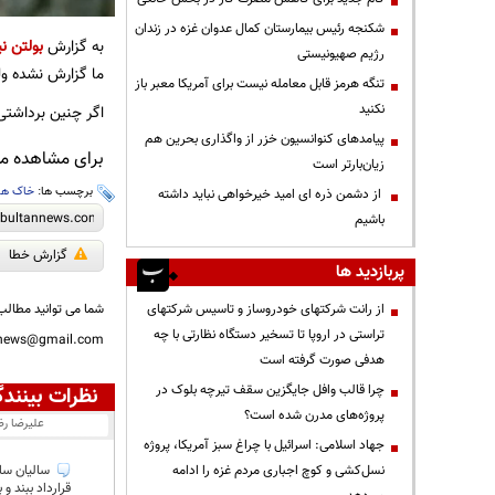
شکنجه رئیس بیمارستان کمال عدوان غزه در زندان
به گزارش
بولتن نی
رژیم صهیونیستی
ما گزارش نشده ول
تنگه هرمز قابل معامله نیست برای آمریکا معبر باز
نکنید
اگر چنین برداشتی
پیامدهای کنوانسیون خزر از واگذاری بحرین هم
برای مشاهده مطا
زیان‌بارتر است
برچسب ها:
خاک هر
از دشمن ذره ای امید خیرخواهی نباید داشته
باشیم
گزارش خطا
پربازدید ها
از رانت‌ شرکتهای خودروساز و تاسیس شرکتهای
شما می توانید مطالب 
تراستی در اروپا تا تسخیر دستگاه نظارتی با چه
nnews@gmail.com
هدفی صورت گرفته است
چرا قالب وافل جایگزین سقف تیرچه بلوک در
نظرات بینندگ
پروژه‌های مدرن شده است؟
علیرضا ر
جهاد اسلامی: اسرائیل با چراغ سبز آمریکا، پروژه
نسل‌کشی و کوچ اجباری مردم غزه را ادامه
سالیان سال
قرارداد ببند و