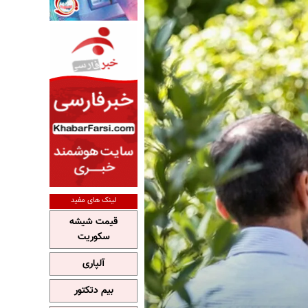
لینک های مفید
قیمت شیشه
سکوریت
آلپاری
بیم دتکتور