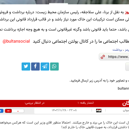
وز
به نقل از برنا، علی سلاجقه، رئیس سازمان محیط زیست: درباره برداشت و فروش
ی ممکن است ترکیبات این خاک مورد نیاز باشد و در قالب قرارداد قانونی این بردا
 باشد، حتما باید قانونی باشد وگرنه غیرقانونی است و به هیچ وجه اجازه برداش
لب اجتماعی ما را در کانال بولتن اجتماعی دنبال کنید
bultansocial@
مز
،
برداشت
و تصاویر خود را به آدرس زیر ارسال فرمایید.
bulta
ان
در انتظار بررسی:
انتشار یافته:
۱
ضوان
|
|
۲۲:۰۸ - ۱۴۰۲/۱۱/۲۸
0
 است این خاک را می برند و خارج میکنند. احتمالا منظور اقای وزیر این است که هرکس میخواهد خا
 با داشتن قرارداد، به صورت قانونی خاک را خارج کند!