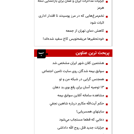
جزئیات مذاکرات ایران و عمان برای بازگشایی تنگه
هرمز
تخم‌مرغ‌هایی که در مرز پوسیدند تا اقتدار اداری
اثبات شود
کاهش دمای تهران از جمعه
خودتحقیرها عریضه‌نویس کاخ سفید شده‌اند!
پربحث ترین عناوین
هشتمین کلان شهر ایران مشخص شد
سوابق بیمه شدگان روی سایت تامین اجتماعی
همجنس گرایی در شبکه من و تو
13 توصیه آسان برای رفع بوی بد دهان
مشاهده سامانه آنلاين سوابق بیمه
حكم آيت‌الله مكارم درباره شاهين نجفي
سایتهای همسریابی!
دعايي كه قطعا مستجاب مي‌شود
جزئیات جدید قتل روح الله داداشی