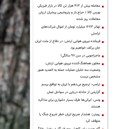
معامله بیش از ۴۱۳ هزار تن کالا در بازار فیزیکی
بورس کالا / حراج باز و پتروشیمی پیشران ارزش
معاملات روز شدند
تهاتر ۱۶۷۳ میلیارد تومان از اموال شرکت‌های
تراستی
فرمانده نیروی هوایی ارتش: در دفاع از ملت ایران
جان برکف خواهیم بود
ماجراجویی در سن ۹۷ سالگی!
معاون هماهنگ‌کننده نیروی هوایی ارتش:
وضعیت سه خلبان عملیات حمله به العدید هنوز
مشخص نیست
ترامپ: ترجیح می‌دهم با ایران به توافق برسم
گزارشی از حادثه دریایی در سواحل عمان
ونس: ایرانی‌ها طرف بسیار دشواری برای مذاکره
هستند
رویترز: هشدار صریح ایران خطر شروع جنگ را
متوقف کرد
گام جدید برای کاهش مصرف گاز در بخش خانگی