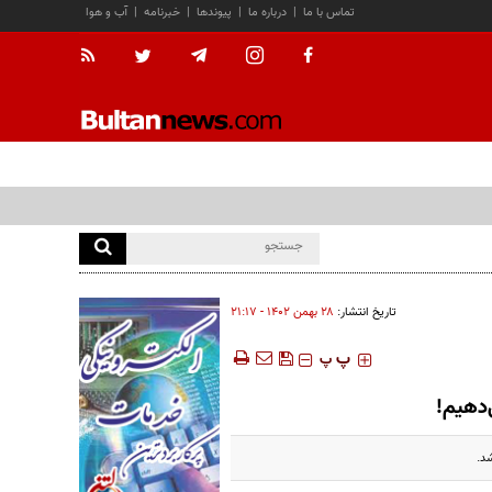
تماس با ما
|
درباره ما
|
پیوندها
|
خبرنامه
|
آب و هوا
تاریخ انتشار:
۲۸ بهمن ۱۴۰۲ - ۲۱:۱۷
‍‍‍ پ
پ
‌دهیم!
د.