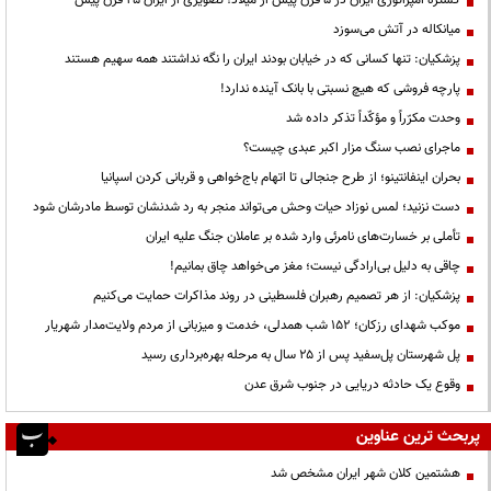
میانکاله در آتش می‌سوزد
پزشکیان: تنها کسانی که در خیابان بودند ایران را نگه نداشتند همه سهیم هستند
پارچه فروشی که هیچ نسبتی با بانک آینده ندارد!
وحدت مکرّراً و مؤکّداً تذکر داده شد
ماجرای نصب سنگ مزار اکبر عبدی چیست؟
بحران اینفانتینو؛ از طرح جنجالی تا اتهام باج‌خواهی و قربانی کردن اسپانیا
دست نزنید؛ لمس نوزاد حیات وحش می‌تواند منجر به رد شدنشان توسط مادرشان شود
تأملی بر خسارت‌های نامرئی وارد شده بر عاملان جنگ علیه ایران
چاقی به دلیل بی‌ارادگی نیست؛ مغز می‌خواهد چاق بمانیم!
پزشکیان: از هر تصمیم رهبران فلسطینی در روند مذاکرات حمایت می‌کنیم
موکب شهدای رزکان؛ ۱۵۲ شب همدلی، خدمت و میزبانی از مردم ولایت‌مدار شهریار
پل شهرستان پل‌سفید پس از ۲۵ سال به مرحله بهره‌برداری رسید
وقوع یک حادثه دریایی در جنوب شرق عدن
پربحث ترین عناوین
هشتمین کلان شهر ایران مشخص شد