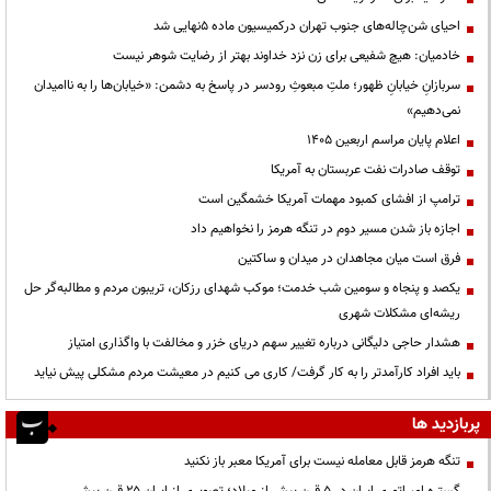
احیای شن‌چاله‌های جنوب تهران درکمیسیون ماده ۵نهایی شد
خادمیان: هیچ شفیعی برای زن نزد خداوند بهتر از رضایت شوهر نیست
سربازانِ خیابانِ ظهور؛ ملتِ مبعوثِ رودسر در پاسخ به دشمن: «خیابان‌ها را به ناامیدان
نمی‌دهیم»
اعلام پایان مراسم اربعین ۱۴۰۵
توقف صادرات نفت عربستان به آمریکا
ترامپ از افشای کمبود مهمات آمریکا خشمگین است
اجازه باز شدن مسیر دوم در تنگه هرمز را نخواهیم داد
فرق است میان مجاهدان در میدان و ساکتین
یکصد و پنجاه و سومین شب خدمت؛ موکب شهدای رزکان، تریبون مردم و مطالبه‌گر حل
ریشه‌ای مشکلات شهری
هشدار حاجی دلیگانی درباره تغییر سهم دریای خزر و مخالفت با واگذاری امتیاز
باید افراد کارآمدتر را به کار گرفت/ کاری می کنیم در معیشت مردم مشکلی پیش نیاید
پربازدید ها
تنگه هرمز قابل معامله نیست برای آمریکا معبر باز نکنید
گستره امپراتوری ایران در ۵ قرن پیش از میلاد؛ تصویری از ایران ۲۵ قرن پیش