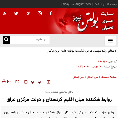
جمعه ۱۶ مرداد ۱۴۰۵
|
Friday , 07 August 2026
از
و
ته
۲ مقام‌ ارشد موساد در پی شکست توطئه علیه ایران برکنار شدند
ن
نو
کد خبر:
۸۴۰۹۶۷
تاریخ انتشار:
۲۸ بهمن ۱۴۰۲ - ۱۷:۲۵
صفحه نخست
»
بین الملل
»
بین الملل
‍‍‍ پ
پ
بافل طالبانی هشدار داد؛
روابط شکننده میان اقلیم کردستان و دولت مرکزی عراق
رهبر حزب اتحادیه میهنی کردستان عراق هشدار داد در حال حاضر روابط بین