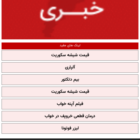
لینک های مفید
قیمت شیشه سکوریت
آلپاری
بیم دتکتور
قیمت شیشه سکوریت
فیلم آپنه خواب
درمان قطعی خروپف در خواب
لیزر فوتونا