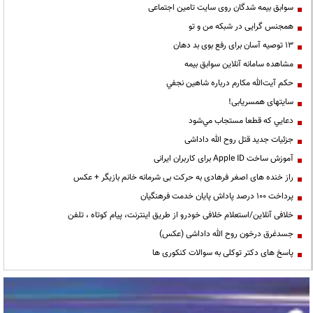
سوابق بیمه شدگان روی سایت تامین اجتماعی
همجنس گرایی در شبکه من و تو
13 توصیه آسان برای رفع بوی بد دهان
مشاهده سامانه آنلاين سوابق بیمه
حكم آيت‌الله مكارم درباره شاهين نجفي
سایتهای همسریابی!
دعايي كه قطعا مستجاب مي‌شود
جزئیات جدید قتل روح الله داداشی
آموزش ساخت Apple ID برای کاربران ایرانی
راز خنده های اصغر فرهادی به حرکت بی شرمانه خانم بازیگر + عکس
پرداخت ۱۰۰ درصد پاداش پایان خدمت فرهنگیان
خلافی آنلاین/استعلام خلافی خودرو از طریق اینترنت، پیام کوتاه ، تلفن
جسدغرق درخون روح الله داداشی (عکس)
پاسخ های دکتر توکلی به سوالات کنکوری ها