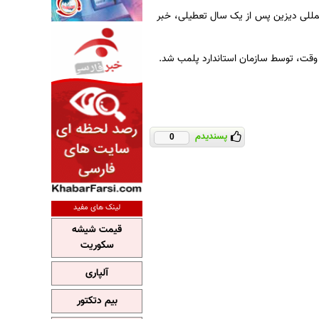
لمللی دیزین پس از یک سال تعطیلی، خبر
 وقت، توسط سازمان استاندارد پلمب شد.
پسندیدم
0
لینک های مفید
قیمت شیشه
سکوریت
آلپاری
بیم دتکتور