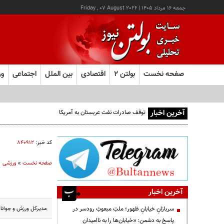
جمعه ۱۶ مرداد ۱۴۰۵
|
Friday , 07 August 2026
صفحه نخست
بولتن ۲
اقتصادی
بین الملل
اجتماعی
ور
آخرین اخبار
توقف صادرات نفت عربستان به آمریکا
کد خبر:
۸۴۰۹۱۲
صفحه نخست
»
ورزشی
آخرین اخبار
مدیرکل ورزش و جوانان
سربازانِ خیابانِ ظهور؛ ملتِ مبعوثِ رودسر در
پاسخ به دشمن: «خیابان‌ها را به ناامیدان