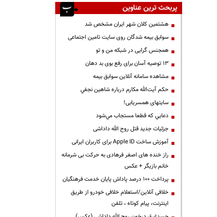
پربحث ترین عناوین
هشتمین کلان شهر ایران مشخص شد
سوابق بیمه شدگان روی سایت تامین اجتماعی
همجنس گرایی در شبکه من و تو
13 توصیه آسان برای رفع بوی بد دهان
مشاهده سامانه آنلاين سوابق بیمه
حكم آيت‌الله مكارم درباره شاهين نجفي
سایتهای همسریابی!
دعايي كه قطعا مستجاب مي‌شود
جزئیات جدید قتل روح الله داداشی
آموزش ساخت Apple ID برای کاربران ایرانی
راز خنده های اصغر فرهادی به حرکت بی شرمانه
خانم بازیگر + عکس
پرداخت ۱۰۰ درصد پاداش پایان خدمت فرهنگیان
خلافی آنلاین/استعلام خلافی خودرو از طریق
اینترنت، پیام کوتاه ، تلفن
جسدغرق درخون روح الله داداشی (عکس)