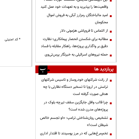
واقعیت‌ها را بپذیرید و به تعهدات خود عمل کنید
امید مالباختگان رمزارز آبکی به فروش اموال
محکومان
از التماس تا فروپاشی هژمونی دلار
مطالبه برای شکستن انحصار پیمانکاری؛ نظارت
* کد امنیتی
دقیق بر واگذاری پروژه‌ها، راهکار مقابله با فساد
حمله نیروهای اسرائیلی به خبرنگار پرس‌تی‌وی
پربازدید ها
از رانت‌ شرکتهای خودروساز و تاسیس شرکتهای
تراستی در اروپا تا تسخیر دستگاه نظارتی با چه
هدفی صورت گرفته است
چرا قالب وافل جایگزین سقف تیرچه بلوک در
پروژه‌های مدرن شده است؟
تشخیص روان‌شناختی ترامپ: «او تجسم خالص
شیطان است!»
تخم‌مرغ‌هایی که در مرز پوسیدند تا اقتدار اداری