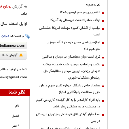
نمی‌دهیم»
به گزارش
بولتن نی
اعلام پایان مراسم اربعین ۱۴۰۵
داد.
توقف صادرات نفت عربستان به آمریکا
اوایل اسفند سال 
ترامپ از افشای کمبود مهمات آمریکا خشمگین
است
برچسب ها:
دیزین
،
اجازه باز شدن مسیر دوم در تنگه هرمز را
نخواهیم داد
گزارش خطا
فرق است میان مجاهدان در میدان و ساکتین
یکصد و پنجاه و سومین شب خدمت؛ موکب
شما می توانید مطالب 
شهدای رزکان، تریبون مردم و مطالبه‌گر حل
nnews@gmail.com
ریشه‌ای مشکلات شهری
هشدار حاجی دلیگانی درباره تغییر سهم دریای
نظر شما
خزر و مخالفت با واگذاری امتیاز
باید افراد کارآمدتر را به کار گرفت/ کاری می کنیم
نام
در معیشت مردم مشکلی پیش نیاید
هدف قرار گرفتن اتاق‌ فرماندهی مزدوران عربستان
ایمیل
در یمن
* نظر
این دیپلماسی نمایشی، شکست خورده است/