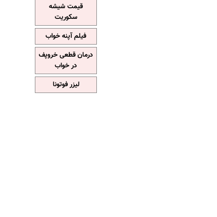
قیمت شیشه
سکوریت
فیلم آپنه خواب
درمان قطعی خروپف
در خواب
لیزر فوتونا