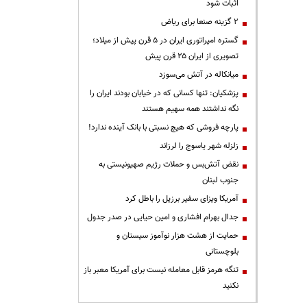
اثبات شود
۲ گزینه صنعا برای ریاض
گستره امپراتوری ایران در ۵ قرن پیش از میلاد؛
تصویری از ایران ۲۵ قرن پیش
میانکاله در آتش می‌سوزد
پزشکیان: تنها کسانی که در خیابان بودند ایران را
نگه نداشتند همه سهیم هستند
پارچه فروشی که هیچ نسبتی با بانک آینده ندارد!
زلزله شهر یاسوج را لرزاند
نقض آتش‌بس و حملات رژیم صهیونیستی به
جنوب لبنان
آمریکا ویزای سفیر برزیل را باطل کرد
جدال بهرام افشاری و امین حیایی در صدر جدول
حمایت از هشت هزار نوآموز سیستان و
بلوچستانی
تنگه هرمز قابل معامله نیست برای آمریکا معبر باز
نکنید