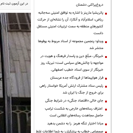
در این آزمون ثبت نام 
دروغ‌پراکنی دشمنان
پاتریشیا مارینز با اشاره به توافق امنیتی سه‌جانبه
ریاض، اسلام‌آباد و آنکارا، آن را نشانه‌ای از حرکت
کشورهای منطقه به سمت ترتیبات امنیتی مستقل
دانست
ویدئو؛ پنجمین مجموعه از اسناد مربوط به یوفوها
منتشر شد
خبرنگار، مبلّغ دین و پاسدار فرهنگ و هویت در
مواجهه با چالش‌های سیاسی است؛ تبریک روز
خبرنگار از سوی استاد خطیب اصفهانی.
فرار هواپیماها از فرودگاه جده عربستان
رئیس ستاد مشترک ارتش آمریکا خواستار راهی
برای خروج از جنگ با ایران شد
جای خالی «اقتصاد جنگی» در شرایط جنگی
اعتراف رسانه‌های خارجی به شکست ترامپ
حاصل مجاهدت رسانه‌های انقلابی است
مبادا اختیار تنگه هرمز را به دشمن بدهید
صمصامی خطاب به پزشکیان: به شما اطلاعات غلط