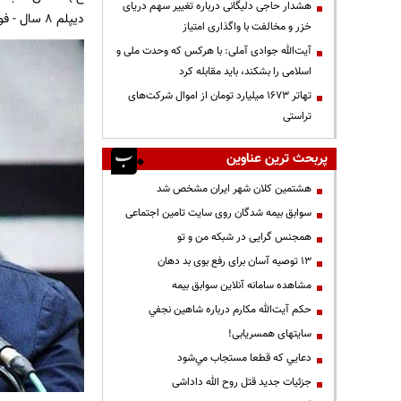
هشدار حاجی دلیگانی درباره تغییر سهم دریای
دیپلم 8 سال - فوق دیپلم 6 سال - لیسانس 4 سال - فوق لیسانس 3 سال - دکترا 2 سال
خزر و مخالفت با واگذاری امتیاز
آیت‌الله جوادی آملی: با هرکس که وحدت ملی و
اسلامی را بشکند، باید مقابله کرد
تهاتر ۱۶۷۳ میلیارد تومان از اموال شرکت‌های
تراستی
پربحث ترین عناوین
هشتمین کلان شهر ایران مشخص شد
سوابق بیمه شدگان روی سایت تامین اجتماعی
همجنس گرایی در شبکه من و تو
13 توصیه آسان برای رفع بوی بد دهان
مشاهده سامانه آنلاين سوابق بیمه
حكم آيت‌الله مكارم درباره شاهين نجفي
سایتهای همسریابی!
دعايي كه قطعا مستجاب مي‌شود
جزئیات جدید قتل روح الله داداشی