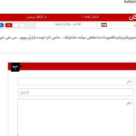
bulta
ان
در انتظار بررسی:
انتشار یافته:
۱
س
|
|
۰۶:۲۴ - ۱۴۰۲/۱۱/۲۸
0
تصویرفکرمیکنیداقامهردادخداحافظی میکنه حاشاوکلا....حاجی تازه اومده بایاران وووو...حی علی خیر