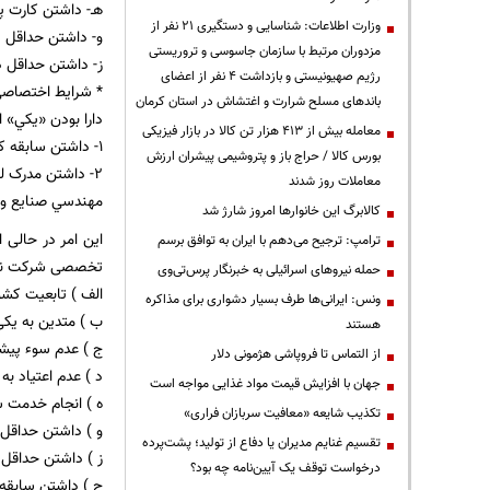
هـ- داشتن كارت پ
وزارت اطلاعات: شناسایی و دستگیری ۲۱ نفر از
و- داشتن حداقل 25 سال سن (ملاک تعيينِ حداقل سن، روز اول ثبت نام است)
مزدوران مرتبط با سازمان جاسوسی و تروریستی
ز- داشتن حداقل 
رژیم صهیونیستی و بازداشت ۴ نفر از اعضای
* شرایط اختصاصی
باندهای مسلح شرارت و اغتشاش در استان کرمان
دارا بودن «يكي» ا
معامله بیش از ۴۱۳ هزار تن کالا در بازار فیزیکی
1- داشتن سابقه كار يک ساله در شركت هاي حمل و نقل بين المللي جاده اي
بورس کالا / حراج باز و پتروشیمی پیشران ارزش
2- داشتن مدرک ليسانس در يكي از رشته هاي امور گمركي، مديريت حمل و نقل، مديريت بازرگاني، اقتصاد حمل و نقل،
معاملات روز شدند
مهندسي صنايع و 
کالابرگ این خانوارها امروز شارژ شد
ترامپ: ترجیح می‌دهم با ایران به توافق برسم
تخصصی شرکت نمای
حمله نیروهای اسرائیلی به خبرنگار پرس‌تی‌وی
الف ) تابعیت کشو
ونس: ایرانی‌ها طرف بسیار دشواری برای مذاکره
ب ) متدین به یکی
هستند
ج ) عدم سوء پیش
از التماس تا فروپاشی هژمونی دلار
د ) عدم اعتیاد به
جهان با افزایش قیمت مواد غذایی مواجه است
ه ) انجام خدمت س
تکذیب شایعه «معافیت سربازان فراری»
و ) داشتن حداقل 25 سال سن
تقسیم غنایم مدیران یا دفاع از تولید؛ پشت‌پرده
ز ) داشتن حداقل
درخواست توقف یک آیین‌نامه چه بود؟
ح ) داشتن سابقه 