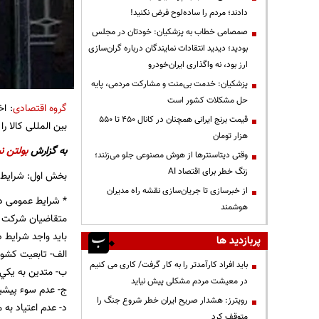
دادند؛ مردم را ساده‌لوح فرض نکنید!
صمصامی خطاب به پزشکیان: خودتان در مجلس
بودید؛ دیدید انتقادات نمایندگان درباره گران‌سازی
ارز بود، نه واگذاری ایران‌خودرو
پزشکیان: خدمت بی‌منت و مشارکت مردمی، پایه
حل مشکلات کشور است
گروه اقتصادی
: ا
قیمت‌ برنج ایرانی همچنان در کانال ۴۵۰ تا ۵۵۰
بین المللی کالا را
هزار تومان
به گزارش
بولتن نی
وقتی دیتاسنترها از هوش مصنوعی جلو می‌زنند؛
زنگ خطر برای اقتصاد AI
بخش اول: شرایط 
از خبرسازی تا جریان‌سازی نقشه راه مدیران
* شرایط عمومی د
هوشمند
متقاضيان شركت در آزمون ، به استناد مواد 12
بايد واجد شرايط ذ
پربازدید ها
الف- تابعيت كشور
باید افراد کارآمدتر را به کار گرفت/ کاری می کنیم
ب- متدين به يكي 
در معیشت مردم مشکلی پیش نیاید
ج- عدم سوء پيشي
رویترز: هشدار صریح ایران خطر شروع جنگ را
د- عدم اعتياد به 
متوقف کرد