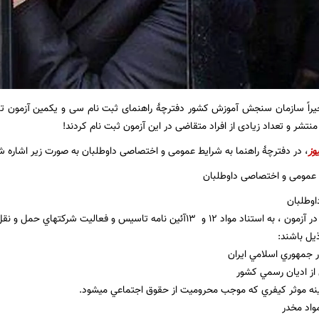
خیراً سازمان سنجش آموزش کشور دفترچۀ راهنمای ثبت نام سی و یکمین آزمون
 منتشر و تعداد زیادی از افراد متقاضی در این آزمون ثبت نام کردند!
وز
، در دفترچۀ راهنما به شرایط عمومی و اختصاصی داوطلبان به صورت زیر اشاره 
عمومی و اختصاصی داوطلبان
اوطلبان
 و 13آئين نامه تاسيس و فعاليت شركتهاي حمل و نقل بين المللي كالا
يل باشند:
 جمهوري اسلامي ايران
از اديان رسمي كشور
نه موثر كيفري كه موجب محروميت از حقوق اجتماعي ميشود.
مواد مخدر