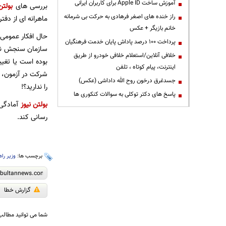
آموزش ساخت Apple ID برای کاربران ایرانی
بررسی های
بولتن
راز خنده های اصغر فرهادی به حرکت بی شرمانه
ماهرانه ای از دف
خانم بازیگر + عکس
پرداخت ۱۰۰ درصد پاداش پایان خدمت فرهنگیان
سازمان سنجش نمو
خلافی آنلاین/استعلام خلافی خودرو از طریق
بوده است یا تغی
اینترنت، پیام کوتاه ، تلفن
شرکت در آزمون، ث
جسدغرق درخون روح الله داداشی (عکس)
را ندارید؟!
پاسخ های دکتر توکلی به سوالات کنکوری ها
بولتن نیوز
آمادگی 
رسانی کند.
برچسب ها:
وزیر راه
گزارش خطا
شما می توانید مطالب 