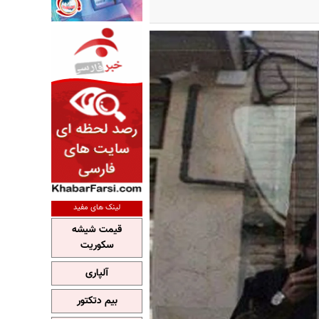
لینک های مفید
قیمت شیشه
سکوریت
آلپاری
بیم دتکتور