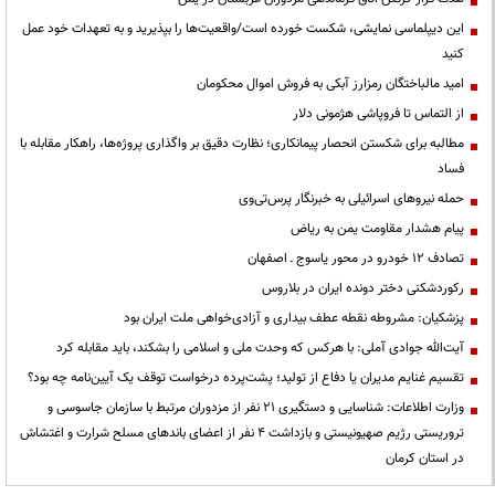
این دیپلماسی نمایشی، شکست خورده است/واقعیت‌ها را بپذیرید و به تعهدات خود عمل
کنید
امید مالباختگان رمزارز آبکی به فروش اموال محکومان
از التماس تا فروپاشی هژمونی دلار
مطالبه برای شکستن انحصار پیمانکاری؛ نظارت دقیق بر واگذاری پروژه‌ها، راهکار مقابله با
فساد
حمله نیروهای اسرائیلی به خبرنگار پرس‌تی‌وی
پیام هشدار مقاومت یمن به ریاض
تصادف ۱۲ خودرو در محور یاسوج ـ اصفهان
رکوردشکنی دختر دونده ایران در بلاروس
پزشکیان: مشروطه نقطه عطف بیداری و آزادی‌خواهی ملت ایران بود
آیت‌الله جوادی آملی: با هرکس که وحدت ملی و اسلامی را بشکند، باید مقابله کرد
تقسیم غنایم مدیران یا دفاع از تولید؛ پشت‌پرده درخواست توقف یک آیین‌نامه چه بود؟
وزارت اطلاعات: شناسایی و دستگیری ۲۱ نفر از مزدوران مرتبط با سازمان جاسوسی و
تروریستی رژیم صهیونیستی و بازداشت ۴ نفر از اعضای باندهای مسلح شرارت و اغتشاش
در استان کرمان