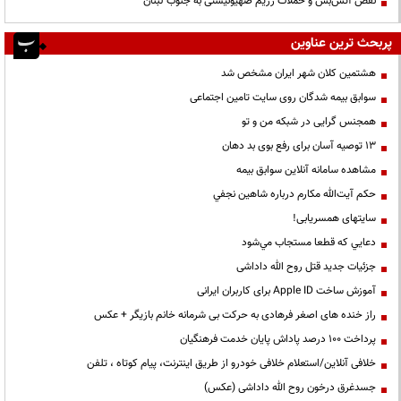
نقض آتش‌بس و حملات رژیم صهیونیستی به جنوب لبنان
پربحث ترین عناوین
هشتمین کلان شهر ایران مشخص شد
سوابق بیمه شدگان روی سایت تامین اجتماعی
همجنس گرایی در شبکه من و تو
13 توصیه آسان برای رفع بوی بد دهان
مشاهده سامانه آنلاين سوابق بیمه
حكم آيت‌الله مكارم درباره شاهين نجفي
سایتهای همسریابی!
دعايي كه قطعا مستجاب مي‌شود
جزئیات جدید قتل روح الله داداشی
آموزش ساخت Apple ID برای کاربران ایرانی
راز خنده های اصغر فرهادی به حرکت بی شرمانه خانم بازیگر + عکس
پرداخت ۱۰۰ درصد پاداش پایان خدمت فرهنگیان
خلافی آنلاین/استعلام خلافی خودرو از طریق اینترنت، پیام کوتاه ، تلفن
جسدغرق درخون روح الله داداشی (عکس)