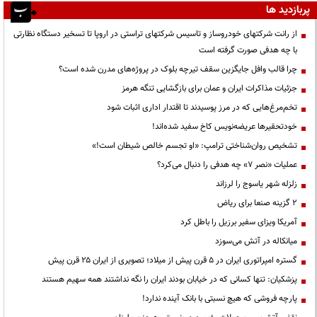
پربازدید ها
از رانت‌ شرکتهای خودروساز و تاسیس شرکتهای تراستی در اروپا تا تسخیر دستگاه نظارتی
با چه هدفی صورت گرفته است
چرا قالب وافل جایگزین سقف تیرچه بلوک در پروژه‌های مدرن شده است؟
جزئیات مذاکرات ایران و عمان برای بازگشایی تنگه هرمز
تخم‌مرغ‌هایی که در مرز پوسیدند تا اقتدار اداری اثبات شود
خودتحقیرها عریضه‌نویس کاخ سفید شده‌اند!
تشخیص روان‌شناختی ترامپ: «او تجسم خالص شیطان است!»
عملیات «نصر ۷» چه هدفی را دنبال می‌کرد؟
زلزله شهر یاسوج را لرزاند
۲ گزینه صنعا برای ریاض
آمریکا ویزای سفیر برزیل را باطل کرد
میانکاله در آتش می‌سوزد
گستره امپراتوری ایران در ۵ قرن پیش از میلاد؛ تصویری از ایران ۲۵ قرن پیش
پزشکیان: تنها کسانی که در خیابان بودند ایران را نگه نداشتند همه سهیم هستند
پارچه فروشی که هیچ نسبتی با بانک آینده ندارد!