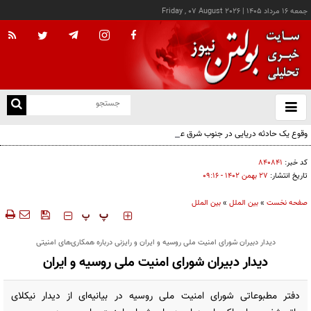
جمعه ۱۶ مرداد ۱۴۰۵
|
Friday , 07 August 2026
از
و
ته
وقوع یک حادثه دریایی در جنوب شرق عدن
ن
نو
کد خبر:
۸۴۰۸۴۱
تاریخ انتشار:
۲۷ بهمن ۱۴۰۲ - ۰۹:۱۶
صفحه نخست
»
بین الملل
»
بین الملل
‍‍‍ پ
پ
دیدار دبیران شورای امنیت ملی روسیه و ایران و رایزنی درباره همکاری‌های امنیتی
دیدار دبیران شورای امنیت ملی روسیه و ایران
دفتر مطبوعاتی شورای امنیت ملی روسیه در بیانیه‌ای از دیدار نیکلای