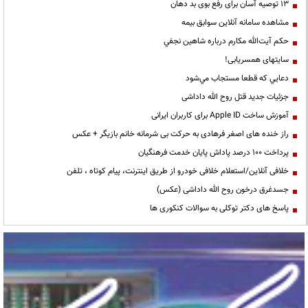
13 توصیه آسان برای رفع بوی بد دهان
مشاهده سامانه آنلاين سوابق بیمه
حكم آيت‌الله مكارم درباره شاهين نجفي
سایتهای همسریابی!
دعايي كه قطعا مستجاب مي‌شود
جزئیات جدید قتل روح الله داداشی
آموزش ساخت Apple ID برای کاربران ایرانی
راز خنده های اصغر فرهادی به حرکت بی شرمانه خانم بازیگر + عکس
پرداخت ۱۰۰ درصد پاداش پایان خدمت فرهنگیان
خلافی آنلاین/استعلام خلافی خودرو از طریق اینترنت، پیام کوتاه ، تلفن
جسدغرق درخون روح الله داداشی (عکس)
پاسخ های دکتر توکلی به سوالات کنکوری ها