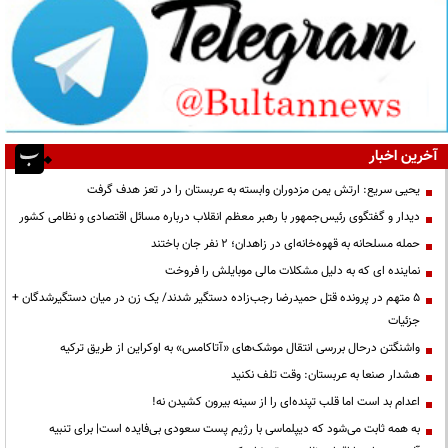
آخرین اخبار
یحیی سریع: ارتش یمن مزدوران وابسته به عربستان را در تعز هدف گرفت
دیدار و گفتگوی رئیس‌جمهور با رهبر معظم انقلاب درباره مسائل اقتصادی و نظامی کشور
حمله مسلحانه به قهوه‌خانه‌ای در زاهدان؛ ۲ نفر جان باختند
نماینده ای که به دلیل مشکلات مالی موبایلش را فروخت
۵ متهم در پرونده قتل حمیدرضا رجب‌زاده دستگیر شدند/ یک زن در میان دستگیرشدگان +
جزئیات
واشنگتن درحال بررسی انتقال موشک‌های «آتاکامس» به اوکراین از طریق ترکیه
هشدار صنعا به عربستان: وقت تلف نکنید
اعدام بد است اما قلب تپنده‌ای را از سینه بیرون کشیدن نه!
به همه ثابت می‌شود که دیپلماسی با رژیم پست سعودی بی‌فایده است| برای تنبیه