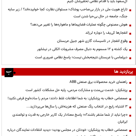
آل‌سعود باید با اقدام نظامی تحقیرشان کنیم
تاراج هویت ملی در بازار بی‌صاحب پوشاک؛ مسئولان نظارت کجا خوابیده‌اند؟ / زیر سایه
جنگ، جامعه در حال بی‌حیا شدن است
هوش مصنوعی چگونه عملیات فضاپیماها و ماهواره‌ها را تغییر می‌دهد؟
انفجارها کی‌یف را دوباره لرزاند
وقوع انفجار در تاسیسات گازی شهر جبیل عربستان
یک کشته و ۱۲ مسموم به دنبال مصرف مشروبات الکلی در نیشابور
دیپلماسی با عربستان نتیجه‌بخش نیست؛ پاسخ نظامی ضروری است
پربازدید ها
راهنمای خرید محصولات برق صنعتی ABB
پزشکیان: خدمت بی‌منت و مشارکت مردمی، پایه حل مشکلات کشور است
صمصامی خطاب به پزشکیان: به شما اطلاعات غلط دادند؛ مردم را ساده‌لوح فرض نکنید!
3 اشتباه رایج در انتخاب رنگ صنعتی که هزینه‌اش را سال‌ها می‌پردازید...
«چرا نباید از شما متنفر باشند؟»؛ پاسخ معنادار یک کاربر خارجی به قدرت و توانمندی
ایرانیان
صمصامی خطاب به پزشکیان: خودتان در مجلس بودید؛ دیدید انتقادات نمایندگان درباره