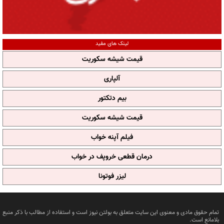
لینک های مفید
قیمت شیشه سکوریت
آلپاری
بیم دتکتور
قیمت شیشه سکوریت
فیلم آپنه خواب
درمان قطعی خروپف در خواب
لیزر فوتونا
تمام حقوق مادی و معنوی این سایت متعلق به بولتن نیوز است و استفاده از مطالب با ذکر منبع
بلامانع است.