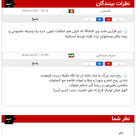
نظرات بینندگان
انتشار یافته:
۲
ناشناس
|
|
۱۳:۱۲ - ۱۴۰۲/۱۱/۲۷
در انتظار بررسی:
پاسخ
0
0
غیر قابل انتشار:
۱
نرم افزاری مانند ویز Waze که خیلی هم امکانات خوبی داره یک وسیله جاسوسی و
رصد مکان ومحلهای تردد افراد توسط اسرائیله
سرباز سیدعلی
|
|
۱۲:۳۸ - ۱۴۰۴/۰۶/۰۳
پاسخ
0
0
روح سید بزرگ ما شاد باشه ان شا الله دقیقا درست فرمودند
شادی روح امام و شهدا و عرفا و اموات فاتحه مع الصلوات
سلامتی رهبرمون و رزمندگان اسلام صلوات
الهم عجل لولیک فرج به حق حضرت زینب کبری (س)
نظر شما
نام