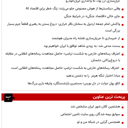
گران‌سازی ارز بود، نه واگذاری ایران‌خودرو
وقتی دیتاسنترها از هوش مصنوعی جلو می‌زنند؛ زنگ خطر برای اقتصاد AI
جای خالی «اقتصاد جنگی» در شرایط جنگی
واکنش امام جمعه اردبیل به سخنان باقر خرازی: دروغ بستن به رهبری قطعاً جرم بسیار
بزرگی است
از خبرسازی تا جریان‌سازی نقشه راه مدیران هوشمند
بسنت مدعی شد: به زودی شاهد توافق با ایران خواهیم بود
اعتراف رسانه‌های خارجی به شکست ترامپ؛ حاصل مجاهدت رسانه‌های انقلابی در مقابله
با دروغ‌پراکنی دشمنان
اعتراف رسانه‌های خارجی به شکست ترامپ حاصل مجاهدت رسانه‌های انقلابی است
مبادا اختیار تنگه هرمز را به دشمن بدهید
اتاق پول دولت در دل بورس؛ مستمری بازنشستگان، وثیقه بازی بزرگ‌ها
پربحث ترین عناوین
هشتمین کلان شهر ایران مشخص شد
سوابق بیمه شدگان روی سایت تامین اجتماعی
همجنس گرایی در شبکه من و تو