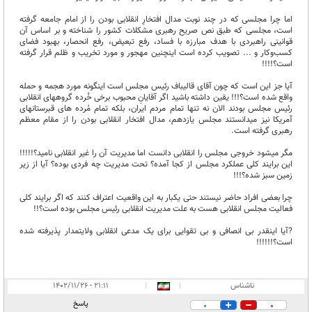
اما چرا مجلسی که در چند نوبت مدال افتخارِ انقلابی بودن را از امام جامعه گرفته
است، مجلسی که طبق نص صریح رهبری مشکلات کشور را شناخته و بر اساس آن
قوانینی راهبردی با هدف مبارزه با فساد، رفع تبعیض، رفع انحصار، بهبود فضای
کسب‌و‌کار و ... تصویب کرده است اینچنین مهجور و مورد تخریب و ظلم قرار گرفته
است؟!!!!
آیا جز این است که چون آقای قالیباف رئیس مجلس است اینگونه مورد هجمه و حمله
واقع شده است؟!!! یقین داشته باشید اگر آقایانِ محبوب برخی خُرده گروههای انقلابی
رئیس مجلس بودند الان نه تنها تمام مردم ایران، بلکه تمام مُرده های قبرستانهای
آمریکا نیز میدانستند مجلس یازدهم، مدال افتخار انقلابی بودن را از مقام معظم
رهبری گرفته است.
مگر میشود خروجی مجلس را انقلابی دانست اما مدیریت آن را غیر انقلابی نامید؟!!!!!
این برایند کلی عملکرد مجلس از کجا آمده؟ تحت مدیریت چه فردی بوده؟ آیا از زیر
زمین سبز شده؟!!!
چرا بعضی افراد حاضر نیستند حتی یکبار به این واقعیت اعتراف کنند که اگر برایند کلی
فعالیت مجلس انقلابی هست به علت مدیریت انقلابی رئیس مجلس بوده است؟!!
?آیا اینقدر بی انصافی و بی تقوایی برای یک مدعی انقلابی ولایتمدار پذیرفته شده
است؟!!!!!!
ناشناس
|
|
۲۱:۱۱ - ۱۴۰۲/۱۱/۲۶
پاسخ
0
0