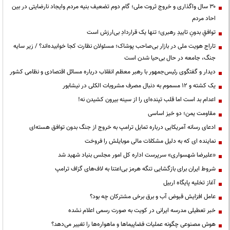
۳۰ سال واگذاری و خروج ثروت ملی؛ گام دوم تضعیف بنیه مردم وایجاد نارضایتی در بین
احاد مردم
توافقِ بدونِ تاییدِ رهبری؛ تنها یک قراردادِ بی‌ارزش است
تاراج هویت ملی در بازار بی‌صاحب پوشاک؛ مسئولان نظارت کجا خوابیده‌اند؟ / زیر سایه
جنگ، جامعه در حال بی‌حیا شدن است
دیدار و گفتگوی رئیس‌جمهور با رهبر معظم انقلاب درباره مسائل اقتصادی و نظامی کشور
یک کشته و ۱۲ مسموم به دنبال مصرف مشروبات الکلی در نیشابور
اعدام بد است اما قلب تپنده‌ای را از سینه بیرون کشیدن نه!
مقاومت یمن؛ دو خیز اساسی
ادعای رسانه آمریکایی درباره تمایل ترامپ به خروج از جنگ بدون توافق هسته‌ای
نماینده ای که به دلیل مشکلات مالی موبایلش را فروخت
«علیرضا شهسواری» سرپرست اداره کل امور مجلس بنیاد شهید شد
شروط ایران برای بازگشایی تنگه هرمز بی‌اعتنا به لاف‌های گزاف ترامپ
آغاز تخلیه پایگاه اربیل
عامل افزایش قبوض آب و برق برخی مشترکان چه بود؟
خبر تعطیلی مدرسه ایرانی در کویت به صورت رسمی اعلام نشده
هوش مصنوعی چگونه عملیات فضاپیماها و ماهواره‌ها را تغییر می‌دهد؟