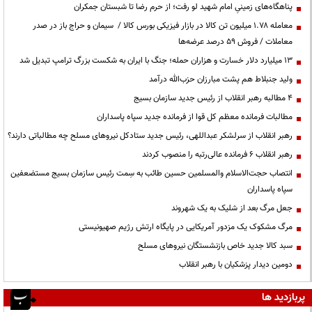
پناهگاه‌های زمینیِ امام شهید لو رفت؛ از حرم رضا تا شبستان جمکران
معامله ۱.۷۸ میلیون تن کالا در بازار فیزیکی بورس کالا / سیمان و حراج باز در صدر
معاملات / فروش ۵۹ درصد عرضه‌ها
۱۳ میلیارد دلار خسارت و هزاران حمله؛ جنگ با ایران به شکست بزرگ ترامپ تبدیل شد
ولید جنبلاط هم پشت مبارزان حزب‌الله درآمد
۴ مطالبه رهبر انقلاب از رئیس جدید سازمان بسیج
مطالبات فرمانده معظم کل قوا از فرمانده جدید سپاه پاسداران
رهبر انقلاب از سرلشکر عبداللهی، رئیس جدید ستادکل نیروهای مسلح چه مطالباتی دارند؟
رهبر انقلاب ۶ فرمانده عالی‌رتبه را منصوب کردند
انتصاب حجت‌الاسلام ‌والمسلمین حسین طائب به سِمت رئیس سازمان بسیج مستضعفین
سپاه پاسداران
جعل مرگ بعد از شلیک به یک شهروند
مرگ مشکوک یک مزدور آمریکایی در پایگاه ارتش رژیم صهیونیستی
سبد کالا جدید خاص بازنشستگان نیروهای مسلح
دومین دیدار پزشکیان با رهبر انقلاب
پربازدید ها