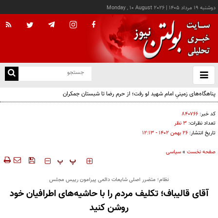
دوشنبه ۱۹ مرداد ۱۴۰۵
|
Monday , 10 August 2026
از
و
ته
ن
نو
کد خبر:
۸۴۰۷۶۶
تعداد نظرات:
۳ نظر
تاریخ انتشار:
۲۶ بهمن ۱۴۰۲ - ۱۲:۱۳
صفحه نخست
»
سیاسی
‍‍‍ پ
پ
نظام؛ متضرر اصلی شایعات دائمی پیرامون رییس مجلس
آقای قالیباف؛ تکلیف مردم را با حاشیه‌های اطرافیان خود
روشن کنید