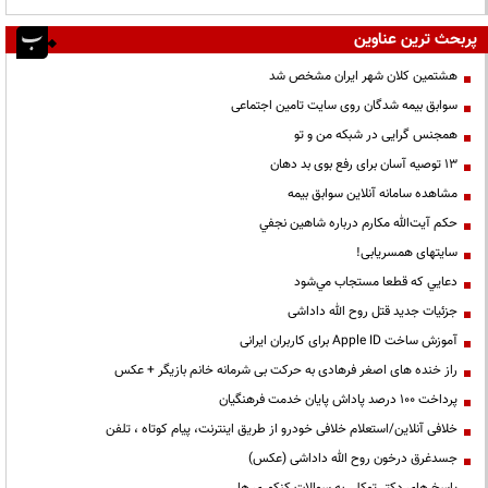
پربحث ترین عناوین
هشتمین کلان شهر ایران مشخص شد
سوابق بیمه شدگان روی سایت تامین اجتماعی
همجنس گرایی در شبکه من و تو
13 توصیه آسان برای رفع بوی بد دهان
مشاهده سامانه آنلاين سوابق بیمه
حكم آيت‌الله مكارم درباره شاهين نجفي
سایتهای همسریابی!
دعايي كه قطعا مستجاب مي‌شود
جزئیات جدید قتل روح الله داداشی
آموزش ساخت Apple ID برای کاربران ایرانی
راز خنده های اصغر فرهادی به حرکت بی شرمانه خانم بازیگر + عکس
پرداخت ۱۰۰ درصد پاداش پایان خدمت فرهنگیان
خلافی آنلاین/استعلام خلافی خودرو از طریق اینترنت، پیام کوتاه ، تلفن
جسدغرق درخون روح الله داداشی (عکس)
پاسخ های دکتر توکلی به سوالات کنکوری ها