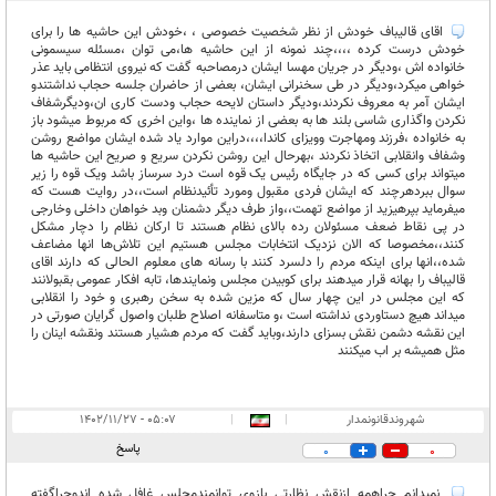
اقای قالیباف خودش از نظر شخصیت خصوصی ، ،خودش این حاشیه ها را برای
خودش درست کرده ،،،،چند نمونه از این حاشیه ها،می توان ،مسئله سیسمونی
خانواده اش ،ودیگر در جریان مهسا ایشان درمصاحبه گفت که نیروی انتظامی باید عذر
خواهی میکرد،ودیگر در طی سخنرانی ایشان، بعضی از حاضران جلسه حجاب نداشتندو
ایشان آمر به معروف نکردند،ودیگر داستان لایحه حجاب ودست کاری ان،ودیگرشفاف
نکردن واگذاری شاسی بلند ها به بعضی از نماینده ها ،واین اخری که مربوط میشود باز
به خانواده ،فرزند ومهاجرت وویزای کاندا،،،،دراین موارد یاد شده ایشان مواضع روشن
وشفاف وانقلابی اتخاذ نکردند ،بهرحال این روشن نکردن سریع و صریح این حاشیه ها
میتواند برای کسی که در جایگاه رئیس یک قوه است درد سرساز باشد ویک قوه را زیر
سوال ببردهرچند که ایشان فردی مقبول ومورد تأئیدنظام است،،در روایت هست که
میفرماید بپرهیزید از مواضع تهمت،،واز طرف دیگر دشمنان وبد خواهان داخلی وخارجی
در پی نقاط ضعف مسئولان رده بالای نظام هستند تا ارکان نظام را دچار مشکل
کنند،،مخصوصا که الان نزدیک انتخابات مجلس هستیم این تلاش‌ها انها مضاعف
شده،،انها برای اینکه مردم را دلسرد کنند با رسانه های معلوم الحالی که دارند اقای
قالیباف را بهانه قرار میدهند برای کوبیدن مجلس ونمایندها، تابه افکار عمومی بقبولانند
که این مجلس در این چهار سال که مزین شده به سخن رهبری و خود را انقلابی
میداند هیچ دستاوردی نداشته است ،و متاسفانه اصلاح طلبان واصول گرایان صورتی در
این نقشه دشمن نقش بسزای دارند،وباید گفت که مردم هشیار هستند ونقشه اینان را
مثل همیشه بر اب میکنند
شهروندقانونمدار
|
|
۰۵:۰۷ - ۱۴۰۲/۱۱/۲۷
پاسخ
0
0
نمیدانم چراهمه ازنقش نظارتی بازوی توانمندمجلس غافل شده اندوچراگفته