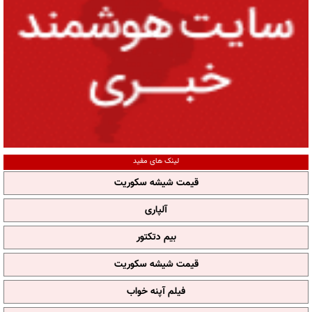
لینک های مفید
قیمت شیشه سکوریت
آلپاری
بیم دتکتور
قیمت شیشه سکوریت
فیلم آپنه خواب