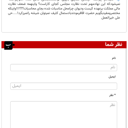
نمیشودکه این نهادمهم تحت نظارت مجلس کجای کاراست؟ واینهمه ضعف نظارت
مالی مملکت برعهده کیست ودیوان چرامحل مناسبات شده بجای محاسبات؟؟؟!!!واینکه
مختصرومفیدبگویم حضرت اقافرمودندبادستمال کثیف نمیتوان شیشه راتمیزکرد!....حی
علی خیرالعمل
نظر شما
نام
ایمیل
* نظر