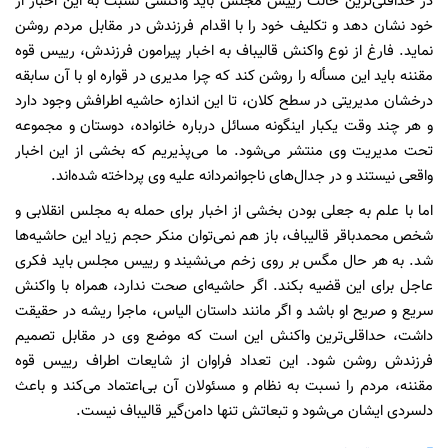
در حداقلی‌ترین حالت رییس مجلس باید واکنشی نسبت به این اخبار از
خود نشان دهد و تکلیف خود را با اقدام فرزندش در مقابل مردم روشن
نماید. فارغ از نوع واکنش قالیباف به اخبار پیرامون فرزندش، رییس قوه
مقننه باید این مسأله را روشن کند که چرا مدیری در قواره او با آن سابقه
درخشان مدیریتی در سطح کلان، تا این اندازه حاشیه اطرافش وجود دارد
و هر چند وقت یکبار اینگونه مسائل درباره خانواده، دوستان و مجموعه
تحت مدیریت وی منتشر می‌شود. ما می‌پذیریم که بخشی از این اخبار
واقعی نیستند و در جدال‌های ناجوانمردانه علیه وی پرداخته شده‌اند.
اما با علم به جعلی بودن بخشی از اخبار برای حمله به مجلس انقلابی و
شخص محمدباقر قالیباف، باز هم نمی‌توان منکر حجم زیاد این حاشیه‌ها
شد. به هر حال مگس بر روی زخم می‌نشیند و رییس مجلس باید فکری
عاجل برای این قضیه بکند. اگر حاشیه‌ای صحت ندارد، همراه با واکنش
سریع و صریح او باشد و اگر مانند داستان الیاس، ماجرا ریشه در حقیقت
داشت، حداقلی‌ترین واکنش این است که موضع وی در مقابل تصمیم
فرزندش روشن شود. این تعداد فراوان از شایعات اطراف رییس قوه
مقننه، مردم را نسبت به نظام و مسئولان آن بی‌اعتماد می‌کند و باعث
دلسردی ایشان می‌شود و تبعاتش تنها دامن‌گیر قالیباف نیست.