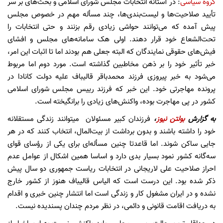
گروه سیاسی
: در آستانه انتخابات مجلس شورای اسلامی و بحث‌های بر سر
تأیید صلاحیت‌ها و لیست‌بندی‌‌ها، چند مسأله مهم در خصوص مجلس
پیش آمده که می‌توانند حواشی زیادی رقم بزنند و حتی انتخابات را
تحت‌الشعاع خود قرار دهند. اولی هک سامانه‌های مجلس و افشای
فیش‌های حقوقی نمایندگان که البته جعلی هم بودند اما تا اثبات این امر،
خبر تأثیر خود را بر ذهن مخاطبین گذاشته است. مورد دوم اما مربوط
می‌شود به خبر پیروزی فرزند محمدباقر قالیباف علیه دولت کانادا در
پرونده مهاجرتی خود. این خبر که فرزند رییس مجلس شورای اسلامی
کشور در پی مهاجرت بوده، واکنش‌های زیادی را برانگیخته است.
به گزارش
بولتن نیوز
،
فرزندان کبیر مسئولان میتوانند زندگی مستقلانه
خود را داشته باشند و بدون برداشت از بیت‌المال، انتخاب کنند که در هر
جایی ساکن شوند. اما قاعدتا چنین مسأله‌ای برای یکی از رؤسای قوای
سه‌گانه کشور نمود بسیار بدی دارد و اساسا همین اشکال از عوامل عدم
احراز صلاحیت علی لاریجانی در انتخابات ریاست جمهوری دو سال پیش
ذکر شده بود. این درست است که الیاس قالیباف هنوز از کشور خارج
نشده و در ایران مشغول کار و زندگی است اما انتشار چنین خبری و اقدام
به دریافت اقامت قانونی و دائمی، در نظر مردم چندان پسندیده نیست.