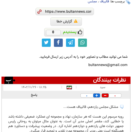
برچسب ها:
قالیباف
،
مجلس
گزارش خطا
پسندیدم
0
شما می توانید مطالب و تصاویر خود را به آدرس زیر ارسال فرمایید.
bultannews@gmail.com
نظرات بینندگان
انتشار یافته:
۳
سید
|
|
۱۸:۲۵ - ۱۴۰۲/۱۱/۲۶
در انتظار بررسی:
پاسخ
0
0
غیر قابل انتشار:
۸
مشکل مجلس یازدهم، قالیباف هست...
رویه مرسوم این هست که هر سازمان، نهاد و مجموعه ای عملکرد ضعیفی داشته باشد
یا خطایی کند، مقصر اصلی مدیر آن است. به عنوان مثال میتوان به روحانی رئیس
جمهور دولت های یازدهم و دوازدهم اشاره کرد. در وضعیت پیشرفت و دستاورد هم
همینگونه است یعنی مدیر آن مجموعه مورد تقدیر و تمجید قرار میگیرد.