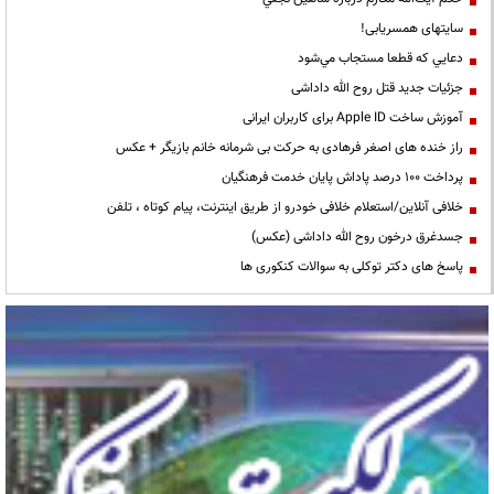
سایتهای همسریابی!
دعايي كه قطعا مستجاب مي‌شود
جزئیات جدید قتل روح الله داداشی
آموزش ساخت Apple ID برای کاربران ایرانی
راز خنده های اصغر فرهادی به حرکت بی شرمانه خانم بازیگر + عکس
پرداخت ۱۰۰ درصد پاداش پایان خدمت فرهنگیان
خلافی آنلاین/استعلام خلافی خودرو از طریق اینترنت، پیام کوتاه ، تلفن
جسدغرق درخون روح الله داداشی (عکس)
پاسخ های دکتر توکلی به سوالات کنکوری ها