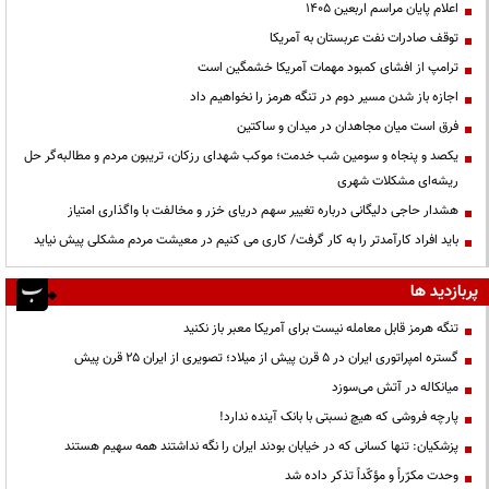
اعلام پایان مراسم اربعین ۱۴۰۵
توقف صادرات نفت عربستان به آمریکا
ترامپ از افشای کمبود مهمات آمریکا خشمگین است
اجازه باز شدن مسیر دوم در تنگه هرمز را نخواهیم داد
فرق است میان مجاهدان در میدان و ساکتین
یکصد و پنجاه و سومین شب خدمت؛ موکب شهدای رزکان، تریبون مردم و مطالبه‌گر حل
ریشه‌ای مشکلات شهری
هشدار حاجی دلیگانی درباره تغییر سهم دریای خزر و مخالفت با واگذاری امتیاز
باید افراد کارآمدتر را به کار گرفت/ کاری می کنیم در معیشت مردم مشکلی پیش نیاید
پربازدید ها
تنگه هرمز قابل معامله نیست برای آمریکا معبر باز نکنید
گستره امپراتوری ایران در ۵ قرن پیش از میلاد؛ تصویری از ایران ۲۵ قرن پیش
میانکاله در آتش می‌سوزد
پارچه فروشی که هیچ نسبتی با بانک آینده ندارد!
پزشکیان: تنها کسانی که در خیابان بودند ایران را نگه نداشتند همه سهیم هستند
وحدت مکرّراً و مؤکّداً تذکر داده شد