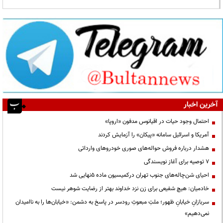
آخرین اخبار
احتمال وجود حیات در اقیانوس مدفون «اروپا»
آمریکا و اسرائیل سامانه «پیکان» را آزمایش کردند
هشدار درباره فروش حواله‌های صوری خودروهای وارداتی
۷ توصیه برای آغاز نویسندگی
احیای شن‌چاله‌های جنوب تهران درکمیسیون ماده ۵نهایی شد
خادمیان: هیچ شفیعی برای زن نزد خداوند بهتر از رضایت شوهر نیست
سربازانِ خیابانِ ظهور؛ ملتِ مبعوثِ رودسر در پاسخ به دشمن: «خیابان‌ها را به ناامیدان
نمی‌دهیم»