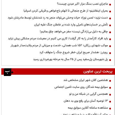
ماجرای نصب سنگ مزار اکبر عبدی چیست؟
بحران اینفانتینو؛ از طرح جنجالی تا اتهام باج‌خواهی و قربانی کردن اسپانیا
دست نزنید؛ لمس نوزاد حیات وحش می‌تواند منجر به رد شدنشان توسط مادرشان شود
تأملی بر خسارت‌های نامرئی وارد شده بر عاملان جنگ علیه ایران
چاقی به دلیل بی‌ارادگی نیست؛ مغز می‌خواهد چاق بمانیم!
باید افراد کارآمدتر را به کار گرفت/ کاری می کنیم در معیشت مردم مشکلی پیش نیاید
موکب شهدای رزکان؛ ۱۵۲ شب همدلی، خدمت و میزبانی از مردم ولایت‌مدار شهریار
رویترز: هشدار صریح ایران خطر شروع جنگ را متوقف کرد
پل شهرستان پل‌سفید پس از ۲۵ سال به مرحله بهره‌برداری رسید
پربحث ترین عناوین
هشتمین کلان شهر ایران مشخص شد
سوابق بیمه شدگان روی سایت تامین اجتماعی
همجنس گرایی در شبکه من و تو
13 توصیه آسان برای رفع بوی بد دهان
مشاهده سامانه آنلاين سوابق بیمه
حكم آيت‌الله مكارم درباره شاهين نجفي