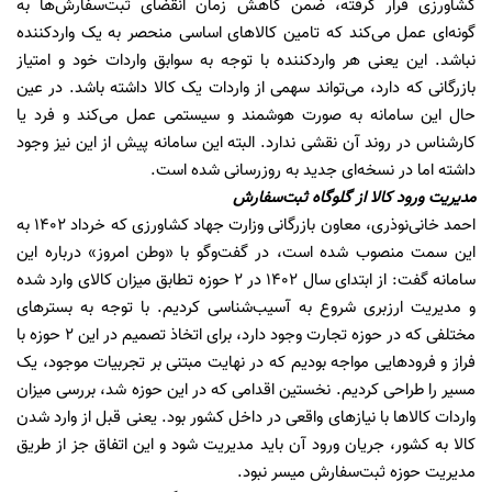
کشاورزی قرار گرفته، ضمن کاهش زمان انقضای ثبت‌سفارش‌ها به
گونه‌ای عمل می‌کند که تامین کالاهای اساسی منحصر به یک وارد‌کننده
نباشد. این یعنی هر وارد‌کننده با توجه به سوابق واردات خود و امتیاز
بازرگانی که دارد، می‌تواند سهمی از واردات یک کالا داشته باشد. در عین
حال این سامانه به صورت هوشمند و سیستمی عمل می‌کند و فرد یا
کارشناس در روند آن نقشی ندارد. البته این سامانه پیش از این نیز وجود
داشته اما در نسخه‌ای جدید به روز‌رسانی شده است.
مدیریت ورود کالا از گلوگاه ثبت‌سفارش
احمد خانی‌نوذری، معاون بازرگانی وزارت جهاد کشاورزی که خرداد 1402 به
این سمت منصوب شده است، در گفت‌وگو با «وطن امروز» درباره این
سامانه گفت: از ابتدای سال ۱۴۰2 در 2 حوزه تطابق میزان کالای وارد شده
و مدیریت ارزبری شروع به آسیب‌‌شناسی کردیم. با توجه به بسترهای
مختلفی که در حوزه تجارت وجود دارد، برای اتخاذ تصمیم در این 2 حوزه با
فراز و فرودهایی مواجه بودیم که در نهایت مبتنی بر تجربیات موجود، یک
مسیر را طراحی کردیم. نخستین اقدامی که در این حوزه شد، بررسی میزان
واردات کالاها با نیازهای واقعی در داخل کشور بود. یعنی قبل از وارد شدن
کالا به کشور، جریان ورود آن باید مدیریت شود و این اتفاق جز از طریق
مدیریت حوزه ثبت‌سفارش میسر نبود.