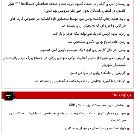
ریمـدان؛ مرزی گرفتار در صف، کمبود زیرساخت و ضعف هماهنگی دستگاه‌ها / ۳ هزار
کامیون در انتظار، رانندگان بدون حتی یک سرویس بهداشتی!
تایید هشدارهای گذشته بولتن نیوز توسط سخنگوی قوه قضائیه در خصوص کارت های
بارزگانی و اجاره ای که به بحران ارزی رسیده اند
رابرت پیپ: ارتش آمریکا نمی‌تواند تنگه هرمز را باز کند
زمان اعلام نتایج نهایی دکتری مشخص شد
ونس: در حال کار بر روی ایجاد یک سیستم ناوبری امن هستیم
گزارش «خبر شهر» از تداوم فعالیت موکب شهدای رزکان در اجتماع بزرگ مردم ولایت‌مدار
شهرستان شهریار
گزارشی از حادثه دریایی در سواحل عمان
ذوالقدر: تا آمریکا رفتارش را تصحیح نکند، تنگه هرمز باز نخواهد شد
پربازدید ها
راهنمای خرید محصولات برق صنعتی ABB
سربازانِ خیابانِ ظهور؛ ملتِ مبعوثِ رودسر در پاسخ به دشمن: «خیابان‌ها را به ناامیدان
نمی‌دهیم»
فرق است میان مجاهدان در میدان و ساکتین