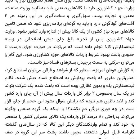
وظیفه وزارتخانه‌های مختلف است. برای مثال اقلام کشاورزی نیاز به تایید
وزارت جهاد کشاورزی دارد یا کالاهای صنعتی باید به تایید وزارت صنعت،
معدن و تجارت برسد. سهل‌گیری و سخت‌گیری در این زمینه هر 2
آفت‌های گوناگونی دارد و باید به گونه‌ای برنامه‌ریزی شود که ضمن تامین
کالاهای مورد نیاز کشور، از یک کالا بیش از اندازه وارد کشور نشود. وزارت
جهاد کشاورزی پس از تجربه تلخ چای دبش اصلاحاتی در زمینه
ثبت‌سفارش کالا انجام داده است که می‌تواند در صورت اجرای درست تا
حدودی باعث بهبود شرایط واردات کالاهای حوزه کشاورزی شود. این گام را
می‌توان حرکتی به سمت برچیدن بسترهای فسادخیز دانست.
به گزارش «وطن امروز»، اینطور که از شواهد و قرائن می‌توان استنتاج کرد،
اصلی‌ترین مفری که باعث پیدایش به اصطلاح فساد دبش شده، نظام
ثبت‌سفارش یله و بدون نظارتی بوده است که باعث شده یک شرکت بتواند
در یک سال بخصوص 2 برابر کل واردات سال پیش از آن چای وارد کشور
کند و لابد ناظری هم نبوده که برایش سوال بشود این حجم از چای قرار
است در چه قوری بزرگی دم بکشد؟! یا اینکه یک گروه صنعتی چگونه
می‌تواند به‌راحتی ۸۰ درصد کل واردات یک کالای مصرفی کشور را منحصر
به خود کند و تمام واردکنندگان دیگر این کالا که در سال‌های گذشته
کارنامه قابل قبولی داشتند، مجبور باشند پشت سر این گروه در صف