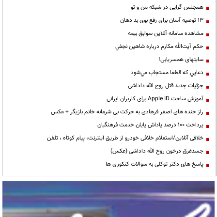
همجنس گرایی در شبکه من و تو
13 توصیه آسان برای رفع بوی بد دهان
مشاهده سامانه آنلاين سوابق بیمه
حكم آيت‌الله مكارم درباره شاهين نجفي
سایتهای همسریابی!
دعايي كه قطعا مستجاب مي‌شود
جزئیات جدید قتل روح الله داداشی
آموزش ساخت Apple ID برای کاربران ایرانی
راز خنده های اصغر فرهادی به حرکت بی شرمانه خانم بازیگر + عکس
پرداخت ۱۰۰ درصد پاداش پایان خدمت فرهنگیان
خلافی آنلاین/استعلام خلافی خودرو از طریق اینترنت، پیام کوتاه ، تلفن
جسدغرق درخون روح الله داداشی (عکس)
پاسخ های دکتر توکلی به سوالات کنکوری ها