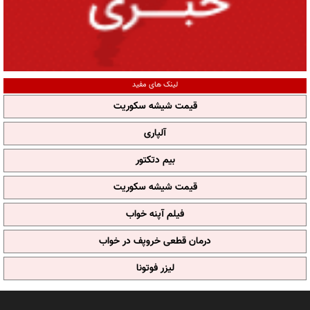
لینک های مفید
قیمت شیشه سکوریت
آلپاری
بیم دتکتور
قیمت شیشه سکوریت
فیلم آپنه خواب
درمان قطعی خروپف در خواب
لیزر فوتونا