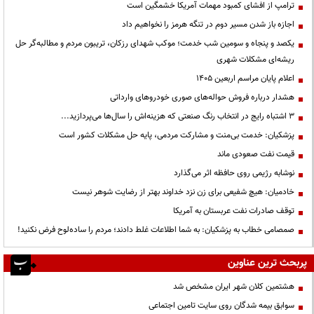
ترامپ از افشای کمبود مهمات آمریکا خشمگین است
اجازه باز شدن مسیر دوم در تنگه هرمز را نخواهیم داد
یکصد و پنجاه و سومین شب خدمت؛ موکب شهدای رزکان، تریبون مردم و مطالبه‌گر حل
ریشه‌ای مشکلات شهری
اعلام پایان مراسم اربعین ۱۴۰۵
هشدار درباره فروش حواله‌های صوری خودروهای وارداتی
3 اشتباه رایج در انتخاب رنگ صنعتی که هزینه‌اش را سال‌ها می‌پردازید...
پزشکیان: خدمت بی‌منت و مشارکت مردمی، پایه حل مشکلات کشور است
قیمت نفت صعودی ماند
نوشابه رژیمی روی حافظه اثر می‌گذارد
خادمیان: هیچ شفیعی برای زن نزد خداوند بهتر از رضایت شوهر نیست
توقف صادرات نفت عربستان به آمریکا
صمصامی خطاب به پزشکیان: به شما اطلاعات غلط دادند؛ مردم را ساده‌لوح فرض نکنید!
پربحث ترین عناوین
هشتمین کلان شهر ایران مشخص شد
سوابق بیمه شدگان روی سایت تامین اجتماعی