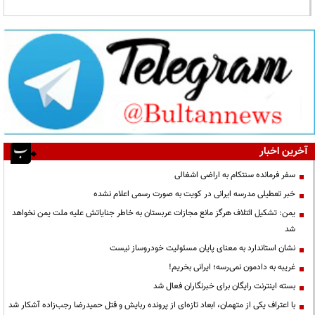
آخرین اخبار
سفر فرمانده سنتکام به اراضی اشغالی
خبر تعطیلی مدرسه ایرانی در کویت به صورت رسمی اعلام نشده
یمن: تشکیل ائتلاف هرگز مانع مجازات عربستان به خاطر جنایاتش علیه ملت یمن نخواهد
شد
نشان استاندارد به معنای پایان مسئولیت خودروساز نیست
غریبه به دادمون نمی‌رسه؛ ایرانی بخریم!
بسته اینترنت رایگان برای خبرنگاران فعال شد
با اعتراف یکی از متهمان، ابعاد تازه‌ای از پرونده ربایش و قتل حمیدرضا رجب‌زاده آشکار شد