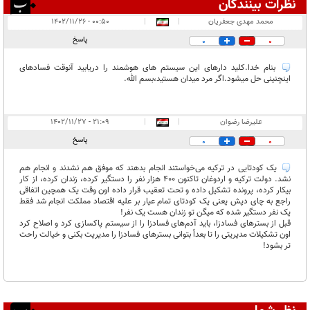
نظرات بینندگان
انتشار یافته:
۲
محمد مهدی جعفریان
|
|
۰۰:۵۰ - ۱۴۰۲/۱۱/۲۶
در انتظار بررسی:
پاسخ
0
0
غیر قابل انتشار:
بنام خدا.کلید دارهای این سیستم های هوشمند را دریابید آنوقت فسادهای
اینچنینی حل میشود.اگر مرد میدان هستید،بسم الله.
علیرضا رضوان
|
|
۲۱:۰۹ - ۱۴۰۲/۱۱/۲۷
پاسخ
0
0
یک کودتایی در ترکیه می‌خواستند انجام بدهند که موفق هم نشدند و انجام هم
نشد. دولت ترکیه و اردوغان تاکنون ۴۰۰ هزار نفر را دستگیر کرده، زندان کرده، از کار
بیکار کرده، پرونده تشکیل داده و تحت تعقیب قرار داده اون وقت یک همچین اتفاقی
راجع به چای دپش یعنی یک کودتای تمام عیار بر علیه اقتصاد مملکت انجام شد فقط
یک نفر دستگیر شده که میگن تو زندان هست یک نفر!
قبل از بسترهای فسادزا، باید آدم‌های فسادزا را از سیستم پاکسازی کرد و اصلاح کرد
اون تشکیلات مدیریتی را تا بعداً بتوانی بسترهای فسادزا را مدیریت بکنی و خیالت راحت
تر بشود!