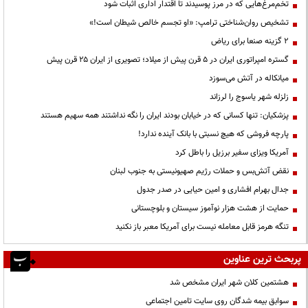
تخم‌مرغ‌هایی که در مرز پوسیدند تا اقتدار اداری اثبات شود
تشخیص روان‌شناختی ترامپ: «او تجسم خالص شیطان است!»
۲ گزینه صنعا برای ریاض
گستره امپراتوری ایران در ۵ قرن پیش از میلاد؛ تصویری از ایران ۲۵ قرن پیش
میانکاله در آتش می‌سوزد
زلزله شهر یاسوج را لرزاند
پزشکیان: تنها کسانی که در خیابان بودند ایران را نگه نداشتند همه سهیم هستند
پارچه فروشی که هیچ نسبتی با بانک آینده ندارد!
آمریکا ویزای سفیر برزیل را باطل کرد
نقض آتش‌بس و حملات رژیم صهیونیستی به جنوب لبنان
جدال بهرام افشاری و امین حیایی در صدر جدول
حمایت از هشت هزار نوآموز سیستان و بلوچستانی
تنگه هرمز قابل معامله نیست برای آمریکا معبر باز نکنید
پربحث ترین عناوین
هشتمین کلان شهر ایران مشخص شد
سوابق بیمه شدگان روی سایت تامین اجتماعی