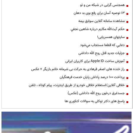
همجنس گرایی در شبکه من و تو
13 توصیه آسان برای رفع بوی بد دهان
مشاهده سامانه آنلاين سوابق بیمه
حكم آيت‌الله مكارم درباره شاهين نجفي
سایتهای همسریابی!
دعايي كه قطعا مستجاب مي‌شود
جزئیات جدید قتل روح الله داداشی
آموزش ساخت Apple ID برای کاربران ایرانی
راز خنده های اصغر فرهادی به حرکت بی شرمانه خانم بازیگر + عکس
پرداخت ۱۰۰ درصد پاداش پایان خدمت فرهنگیان
خلافی آنلاین/استعلام خلافی خودرو از طریق اینترنت، پیام کوتاه ، تلفن
جسدغرق درخون روح الله داداشی (عکس)
پاسخ های دکتر توکلی به سوالات کنکوری ها