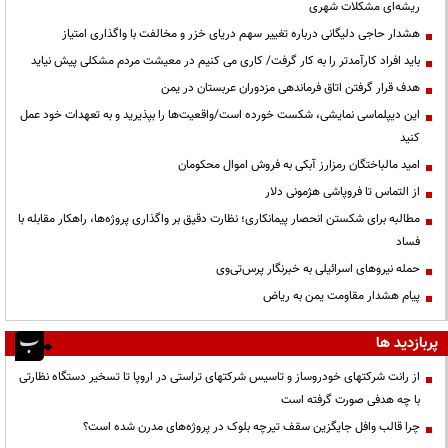
ریشه‌ای مشکلات شهری
هشدار حاجی دلیگانی درباره تغییر سهم دریای خزر و مخالفت با واگذاری امتیاز
باید افراد کارآمدتر را به کار گرفت/ کاری می کنیم در معیشت مردم مشکلی پیش نیاید
هدف قرار گرفتن اتاق‌ فرماندهی مزدوران عربستان در یمن
این دیپلماسی نمایشی، شکست خورده است/واقعیت‌ها را بپذیرید و به تعهدات خود عمل
کنید
امید مالباختگان رمزارز آبکی به فروش اموال محکومان
از التماس تا فروپاشی هژمونی دلار
مطالبه برای شکستن انحصار پیمانکاری؛ نظارت دقیق بر واگذاری پروژه‌ها، راهکار مقابله با
فساد
حمله نیروهای اسرائیلی به خبرنگار پرس‌تی‌وی
پیام هشدار مقاومت یمن به ریاض
پربازدید ها
از رانت‌ شرکتهای خودروساز و تاسیس شرکتهای تراستی در اروپا تا تسخیر دستگاه نظارتی
با چه هدفی صورت گرفته است
چرا قالب وافل جایگزین سقف تیرچه بلوک در پروژه‌های مدرن شده است؟