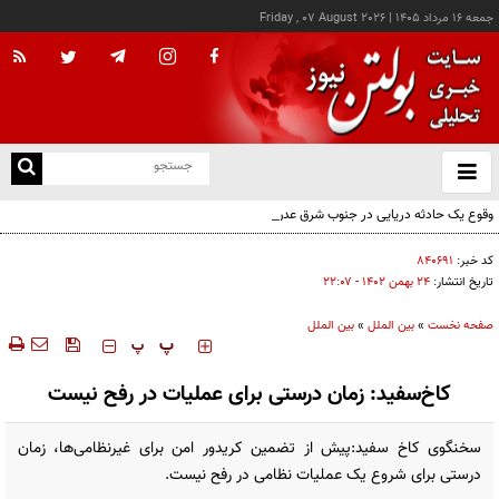
جمعه ۱۶ مرداد ۱۴۰۵
|
Friday , 07 August 2026
از
و
ته
وقوع یک حادثه دریایی در جنوب شرق عدن
ن
نو
کد خبر:
۸۴۰۶۹۱
تاریخ انتشار:
۲۴ بهمن ۱۴۰۲ - ۲۲:۰۷
صفحه نخست
»
بین الملل
»
بین الملل
‍‍‍ پ
پ
کاخ‌سفید: زمان درستی برای عملیات در رفح نیست
سخنگوی کاخ سفید:پیش از تضمین کریدور امن برای غیرنظامی‌ها، زمان
درستی برای شروع یک عملیات نظامی در رفح نیست.