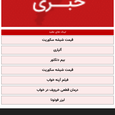
لینک های مفید
قیمت شیشه سکوریت
آلپاری
بیم دتکتور
قیمت شیشه سکوریت
فیلم آپنه خواب
درمان قطعی خروپف در خواب
لیزر فوتونا