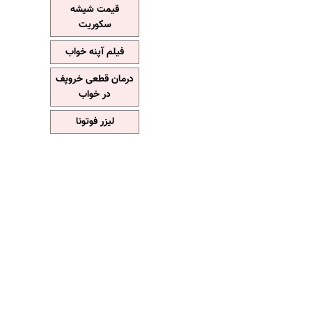
قیمت شیشه
سکوریت
فیلم آپنه خواب
درمان قطعی خروپف
در خواب
لیزر فوتونا