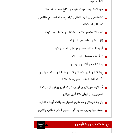
اثبات شود
خودتحقیرها عریضه‌نویس کاخ سفید شده‌اند!
تشخیص روان‌شناختی ترامپ: «او تجسم خالص
شیطان است!»
عملیات «نصر ۷» چه هدفی را دنبال می‌کرد؟
زلزله شهر یاسوج را لرزاند
آمریکا ویزای سفیر برزیل را باطل کرد
۲ گزینه صنعا برای ریاض
میانکاله در آتش می‌سوزد
پزشکیان: تنها کسانی که در خیابان بودند ایران را
نگه نداشتند همه سهیم هستند
گستره امپراتوری ایران در ۵ قرن پیش از میلاد؛
تصویری از ایران ۲۵ قرن پیش
پارچه فروشی که هیچ نسبتی با بانک آینده ندارد!
همه باید بدون اما و اگر، مطیع امام انقلاب باشیم
پربحث ترین عناوین