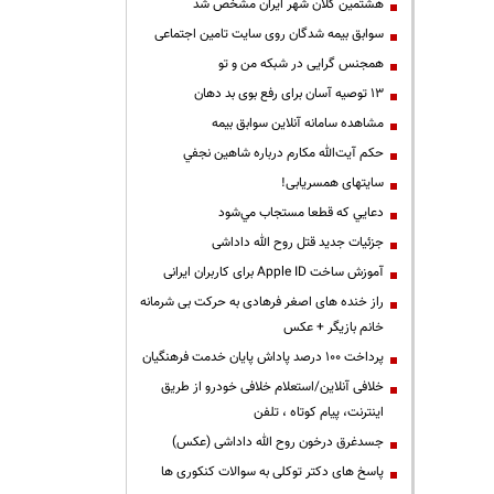
هشتمین کلان شهر ایران مشخص شد
سوابق بیمه شدگان روی سایت تامین اجتماعی
همجنس گرایی در شبکه من و تو
13 توصیه آسان برای رفع بوی بد دهان
مشاهده سامانه آنلاين سوابق بیمه
حكم آيت‌الله مكارم درباره شاهين نجفي
سایتهای همسریابی!
دعايي كه قطعا مستجاب مي‌شود
جزئیات جدید قتل روح الله داداشی
آموزش ساخت Apple ID برای کاربران ایرانی
راز خنده های اصغر فرهادی به حرکت بی شرمانه
خانم بازیگر + عکس
پرداخت ۱۰۰ درصد پاداش پایان خدمت فرهنگیان
خلافی آنلاین/استعلام خلافی خودرو از طریق
اینترنت، پیام کوتاه ، تلفن
جسدغرق درخون روح الله داداشی (عکس)
پاسخ های دکتر توکلی به سوالات کنکوری ها