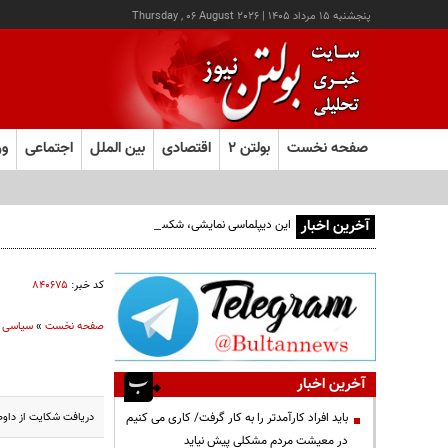
پنجشنبه ۱۵ مرداد ۱۴۰۵
|
Thursday , 06 August 2026
صفحه نخست
بولتن ۲
اقتصادی
بین الملل
اجتماعی
ور
آخرین اخبار
این دیپلماسی نمایشی، شکست خورده است/واقعیت‌ها را بپذیرید
کد خبر:
۸۴۰۶۷۵
صفحه نخست
»
سیاسی
آخرین اخبار
دریافت شکایت از داوطل
باید افراد کارآمدتر را به کار گرفت/ کاری می کنیم
در معیشت مردم مشکلی پیش نیاید