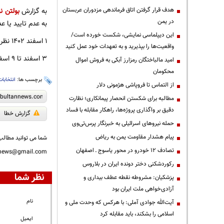
هدف قرار گرفتن اتاق‌ فرماندهی مزدوران عربستان
به گزارش
بولتن نی
در یمن
به عدم تایید یا عدم احراز دارد، از ۲۱ تا ۲۳ بهمن‌ماه صورت گرفت
این دیپلماسی نمایشی، شکست خورده است/
۱ اسفند ۱۴۰۲ نظر شورای نگهبان درخصوص ردصلاحیت همه داوطلبانِ ردصلاحیت‌شده ابلاغ و اسامی نامزدهای تأییدشده منتشر می‌شود.
واقعیت‌ها را بپذیرید و به تعهدات خود عمل کنید
۳ اسفند تا ۹ اسفندماه مهلت تبلیغات انتخاباتی نامزدها در نظر گرفته شده است.
امید مالباختگان رمزارز آبکی به فروش اموال
محکومان
برچسب ها:
انتخابات
از التماس تا فروپاشی هژمونی دلار
مطالبه برای شکستن انحصار پیمانکاری؛ نظارت
دقیق بر واگذاری پروژه‌ها، راهکار مقابله با فساد
گزارش خطا
حمله نیروهای اسرائیلی به خبرنگار پرس‌تی‌وی
پیام هشدار مقاومت یمن به ریاض
شما می توانید مطالب 
تصادف ۱۲ خودرو در محور یاسوج ـ اصفهان
nnews@gmail.com
رکوردشکنی دختر دونده ایران در بلاروس
نظر شما
پزشکیان: مشروطه نقطه عطف بیداری و
آزادی‌خواهی ملت ایران بود
نام
آیت‌الله جوادی آملی: با هرکس که وحدت ملی و
اسلامی را بشکند، باید مقابله کرد
ایمیل