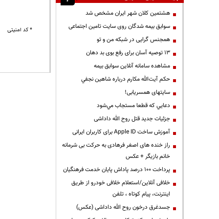
هشتمین کلان شهر ایران مشخص شد
سوابق بیمه شدگان روی سایت تامین اجتماعی
* کد امنیتی
همجنس گرایی در شبکه من و تو
13 توصیه آسان برای رفع بوی بد دهان
مشاهده سامانه آنلاين سوابق بیمه
حكم آيت‌الله مكارم درباره شاهين نجفي
سایتهای همسریابی!
دعايي كه قطعا مستجاب مي‌شود
جزئیات جدید قتل روح الله داداشی
آموزش ساخت Apple ID برای کاربران ایرانی
راز خنده های اصغر فرهادی به حرکت بی شرمانه
خانم بازیگر + عکس
پرداخت ۱۰۰ درصد پاداش پایان خدمت فرهنگیان
خلافی آنلاین/استعلام خلافی خودرو از طریق
اینترنت، پیام کوتاه ، تلفن
جسدغرق درخون روح الله داداشی (عکس)