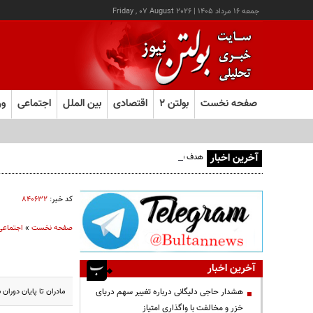
جمعه ۱۶ مرداد ۱۴۰۵
|
Friday , 07 August 2026
صفحه نخست
بولتن ۲
اقتصادی
بین الملل
اجتماعی
ور
آخرین اخبار
هدف قرار گرفتن اتاق‌ فرماندهی مزدوران عربستان در یمن
کد خبر:
۸۴۰۶۳۲
صفحه نخست
»
اجتماعی
آخرین اخبار
مادران تا پایان دوران شیردهی و فرزندانشا
هشدار حاجی دلیگانی درباره تغییر سهم دریای
خزر و مخالفت با واگذاری امتیاز