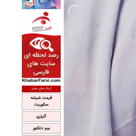
لینک های مفید
قیمت شیشه
سکوریت
آلپاری
بیم دتکتور