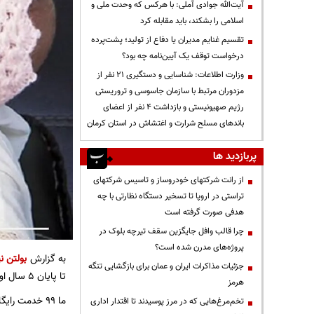
آیت‌الله جوادی آملی: با هرکس که وحدت ملی و
اسلامی را بشکند، باید مقابله کرد
تقسیم غنایم مدیران یا دفاع از تولید؛ پشت‌پرده
درخواست توقف یک آیین‌نامه چه بود؟
وزارت اطلاعات: شناسایی و دستگیری ۲۱ نفر از
مزدوران مرتبط با سازمان جاسوسی و تروریستی
رژیم صهیونیستی و بازداشت ۴ نفر از اعضای
باندهای مسلح شرارت و اغتشاش در استان کرمان
پربازدید ها
از رانت‌ شرکتهای خودروساز و تاسیس شرکتهای
تراستی در اروپا تا تسخیر دستگاه نظارتی با چه
هدفی صورت گرفته است
چرا قالب وافل جایگزین سقف تیرچه بلوک در
پروژه‌های مدرن شده است؟
به گزارش
بولتن نی
جزئیات مذاکرات ایران و عمان برای بازگشایی تنگه
تا پایان ۵ سال اول زندگی تحت پوشش بیمه قرار می‌گیرند.
هرمز
ما ۹۹ خدمت رایگان به مادران باردار داریم و ارائه مشاوره‌های تلفنی به زنان و مادران موجب حفظ سلامت مادران و نوزادان شده است.
تخم‌مرغ‌هایی که در مرز پوسیدند تا اقتدار اداری