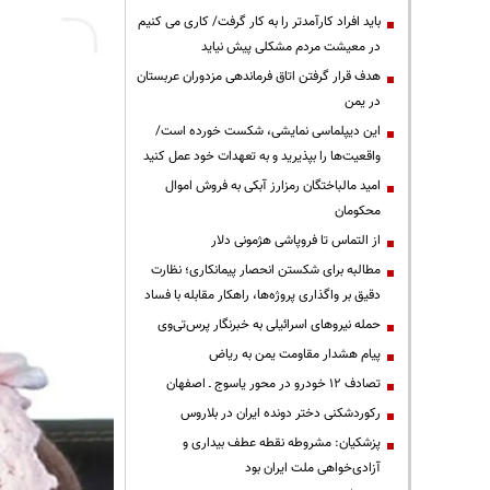
باید افراد کارآمدتر را به کار گرفت/ کاری می کنیم
در معیشت مردم مشکلی پیش نیاید
هدف قرار گرفتن اتاق‌ فرماندهی مزدوران عربستان
در یمن
این دیپلماسی نمایشی، شکست خورده است/
واقعیت‌ها را بپذیرید و به تعهدات خود عمل کنید
امید مالباختگان رمزارز آبکی به فروش اموال
محکومان
از التماس تا فروپاشی هژمونی دلار
مطالبه برای شکستن انحصار پیمانکاری؛ نظارت
دقیق بر واگذاری پروژه‌ها، راهکار مقابله با فساد
حمله نیروهای اسرائیلی به خبرنگار پرس‌تی‌وی
پیام هشدار مقاومت یمن به ریاض
تصادف ۱۲ خودرو در محور یاسوج ـ اصفهان
رکوردشکنی دختر دونده ایران در بلاروس
پزشکیان: مشروطه نقطه عطف بیداری و
آزادی‌خواهی ملت ایران بود