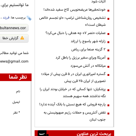
اثبات شود
ما توانستیم برای
خودتحقیرها عریضه‌نویس کاخ سفید شده‌اند!
تشخیص روان‌شناختی ترامپ: «او تجسم خالص
برچسب ها:
فرزند
،
شیطان است!»
عملیات «نصر ۷» چه هدفی را دنبال می‌کرد؟
گزارش خطا
زلزله شهر یاسوج را لرزاند
۲ گزینه صنعا برای ریاض
شما می توانید مطالب 
آمریکا ویزای سفیر برزیل را باطل کرد
nnews@gmail.com
میانکاله در آتش می‌سوزد
گستره امپراتوری ایران در ۵ قرن پیش از میلاد؛
نظر شما
تصویری از ایران ۲۵ قرن پیش
پزشکیان: تنها کسانی که در خیابان بودند ایران را
نام
نگه نداشتند همه سهیم هستند
ایمیل
پارچه فروشی که هیچ نسبتی با بانک آینده ندارد!
نقض آتش‌بس و حملات رژیم صهیونیستی به
* نظر
جنوب لبنان
پربحث ترین عناوین