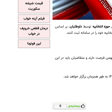
قیمت شیشه
سکوریت
فیلم آپنه خواب
حوزه انتخابیه
توسط
داوطلبان
، بر اساس
درمان قطعی خروپف
در خواب
لیزر فوتونا
تغییر حوزه‌های انتخابیه داوطلبین مجلس شورای اسلامی هم از ۲۰ بهمن آغاز شده و تا ۲۵ بهمن‌ فرصت دارند و متقاضیان باید در این
پسندیدم
0