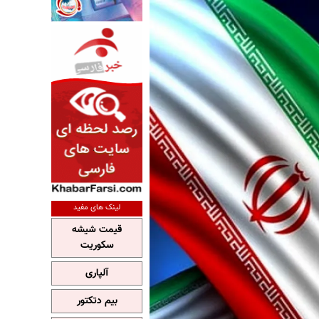
لینک های مفید
قیمت شیشه
سکوریت
آلپاری
بیم دتکتور