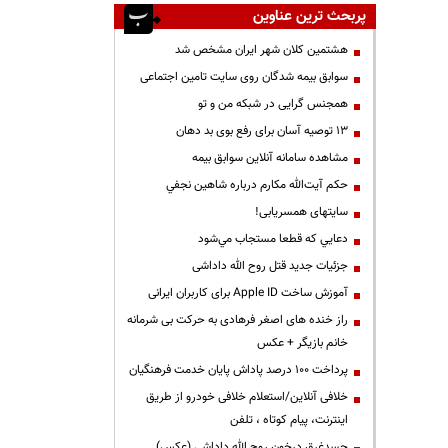
پربحث ترین عناوین
هشتمین کلان شهر ایران مشخص شد
سوابق بیمه شدگان روی سایت تامین اجتماعی
همجنس گرایی در شبکه من و تو
13 توصیه آسان برای رفع بوی بد دهان
مشاهده سامانه آنلاين سوابق بیمه
حكم آيت‌الله مكارم درباره شاهين نجفي
سایتهای همسریابی!
دعايي كه قطعا مستجاب مي‌شود
جزئیات جدید قتل روح الله داداشی
آموزش ساخت Apple ID برای کاربران ایرانی
راز خنده های اصغر فرهادی به حرکت بی شرمانه
خانم بازیگر + عکس
پرداخت ۱۰۰ درصد پاداش پایان خدمت فرهنگیان
خلافی آنلاین/استعلام خلافی خودرو از طریق
اینترنت، پیام کوتاه ، تلفن
جسدغرق درخون روح الله داداشی (عکس)