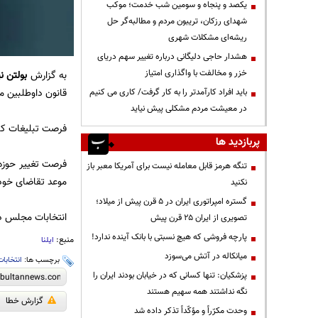
یکصد و پنجاه و سومین شب خدمت؛ موکب
شهدای رزکان، تریبون مردم و مطالبه‌گر حل
ریشه‌ای مشکلات شهری
هشدار حاجی دلیگانی درباره تغییر سهم دریای
خزر و مخالفت با واگذاری امتیاز
به گزارش
بولتن نی
قانون داوطلبین مجلس خبرگان رهبری از ۲۰ تا ۲۲ بهمن‌ما
باید افراد کارآمدتر را به کار گرفت/ کاری می کنیم
در معیشت مردم مشکلی پیش نیاید
فرصت تبلیغات کاندیداهای مجل
پربازدید ها
تنگه هرمز قابل معامله نیست برای آمریکا معبر باز
موعد تقاضای خود 
نکنید
گستره امپراتوری ایران در ۵ قرن پیش از میلاد؛
انتخابات مجلس دوازدهم شو
تصویری از ایران ۲۵ قرن پیش
پارچه فروشی که هیچ نسبتی با بانک آینده ندارد!
منبع:
ایلنا
میانکاله در آتش می‌سوزد
برچسب ها:
انتخابات
پزشکیان: تنها کسانی که در خیابان بودند ایران را
نگه نداشتند همه سهیم هستند
گزارش خطا
وحدت مکرّراً و مؤکّداً تذکر داده شد