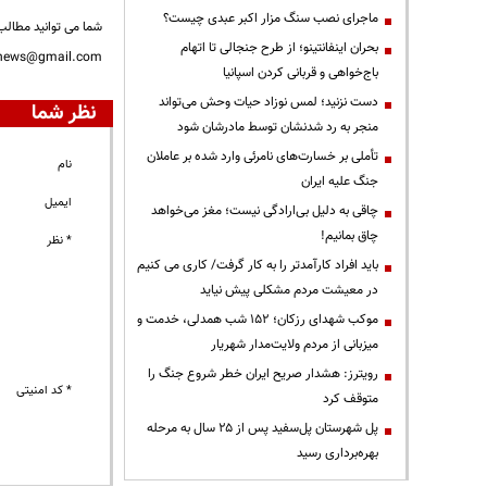
ماجرای نصب سنگ مزار اکبر عبدی چیست؟
شما می توانید مطالب 
بحران اینفانتینو؛ از طرح جنجالی تا اتهام
nnews@gmail.com
باج‌خواهی و قربانی کردن اسپانیا
دست نزنید؛ لمس نوزاد حیات وحش می‌تواند
نظر شما
منجر به رد شدنشان توسط مادرشان شود
تأملی بر خسارت‌های نامرئی وارد شده بر عاملان
نام
جنگ علیه ایران
ایمیل
چاقی به دلیل بی‌ارادگی نیست؛ مغز می‌خواهد
چاق بمانیم!
* نظر
باید افراد کارآمدتر را به کار گرفت/ کاری می کنیم
در معیشت مردم مشکلی پیش نیاید
موکب شهدای رزکان؛ ۱۵۲ شب همدلی، خدمت و
میزبانی از مردم ولایت‌مدار شهریار
رویترز: هشدار صریح ایران خطر شروع جنگ را
* کد امنیتی
متوقف کرد
پل شهرستان پل‌سفید پس از ۲۵ سال به مرحله
بهره‌برداری رسید