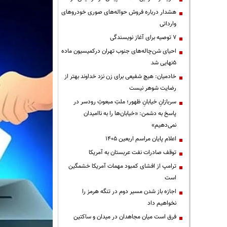
هشدار درباره فروش حواله‌های صوری خودروهای
وارداتی
۷ توصیه برای آغاز نویسندگی
احیای شن‌چاله‌های جنوب تهران درکمیسیون ماده
۵نهایی شد
خادمیان: هیچ شفیعی برای زن نزد خداوند بهتر از
رضایت شوهر نیست
سربازانِ خیابانِ ظهور؛ ملتِ مبعوثِ رودسر در
پاسخ به دشمن: «خیابان‌ها را به ناامیدان
نمی‌دهیم»
اعلام پایان مراسم اربعین ۱۴۰۵
توقف صادرات نفت عربستان به آمریکا
ترامپ از افشای کمبود مهمات آمریکا خشمگین
است
اجازه باز شدن مسیر دوم در تنگه هرمز را
نخواهیم داد
فرق است میان مجاهدان در میدان و ساکتین