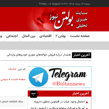
جمعه ۱۶ مرداد ۱۴۰۵
|
Friday , 07 August 2026
صفحه نخست
بولتن ۲
اقتصادی
بین الملل
اجتماعی
ور
آخرین اخبار
هشدار درباره فروش حواله‌های صوری خودروهای وارداتی
کد خبر:
۸۴۰۶۰۷
صفحه نخست
»
سیاسی
آخرین اخبار
ستاد انتخابات استان تهر
احتمال وجود حیات در اقیانوس مدفون «اروپا»
آمریکا و اسرائیل سامانه «پیکان» را آزمایش کردند