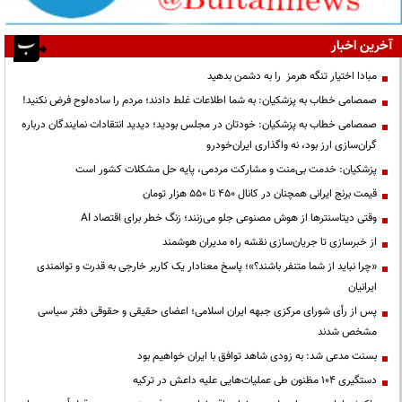
آخرین اخبار
مبادا اختیار تنگه هرمز را به دشمن بدهید
صمصامی خطاب به پزشکیان: به شما اطلاعات غلط دادند؛ مردم را ساده‌لوح فرض نکنید!
صمصامی خطاب به پزشکیان: خودتان در مجلس بودید؛ دیدید انتقادات نمایندگان درباره
گران‌سازی ارز بود، نه واگذاری ایران‌خودرو
پزشکیان: خدمت بی‌منت و مشارکت مردمی، پایه حل مشکلات کشور است
قیمت‌ برنج ایرانی همچنان در کانال ۴۵۰ تا ۵۵۰ هزار تومان
وقتی دیتاسنترها از هوش مصنوعی جلو می‌زنند؛ زنگ خطر برای اقتصاد AI
از خبرسازی تا جریان‌سازی نقشه راه مدیران هوشمند
«چرا نباید از شما متنفر باشند؟»؛ پاسخ معنادار یک کاربر خارجی به قدرت و توانمندی
ایرانیان
پس از رأی شورای مرکزی جبهه ایران اسلامی؛ اعضای حقیقی و حقوقی دفتر سیاسی
مشخص شدند
بسنت مدعی شد: به زودی شاهد توافق با ایران خواهیم بود
دستگیری ۱۰۴ مظنون طی عملیات‌هایی علیه داعش در ترکیه