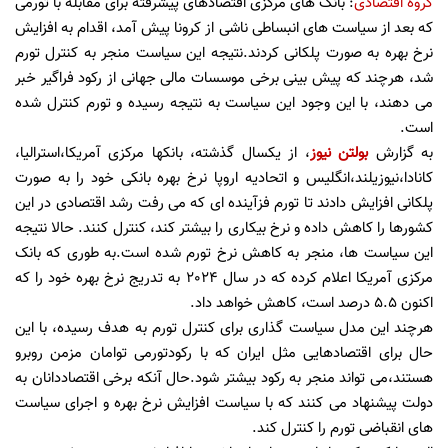
گروه اقتصادی
: بانک های مرکزی اقتصادهای پیشرفته برای مقابله با تورمی
که بعد از سیاست های انبساطی ناشی از کرونا پیش آمد، اقدام به افزایش
نرخ بهره به صورت پلکانی کردند.نتیجه این سیاست منجر به کنترل تورم
شد، هرچند که پیش بینی برخی موسسات مالی جهانی از رکود فراگیر خبر
می دهند، با این وجود این سیاست به نتیجه رسیده و تورم کنترل شده
است.
به گزارش
بولتن نیوز
، از یکسال گذشته، بانکها مرکزی آمریکا،استرالیا،
کانادا،نیوزیلند،انگلیس و اتحادیه اروپا نرخ بهره بانکی خود را به صورت
پلکانی افزایش دادند تا تورم فزآینده ای که می رفت رشد اقتصادی در این
کشورها را کاهش داده و نرخ بیکاری را بیشتر کند، کنترل کنند. حالا نتیجه
این سیاست ها، منجر به کاهش نرخ تورم شده است.به طوری که بانک
مرکزی آمریکا اعلام کرده که در سال 2024 به تدریج نرخ بهره خود را که
اکنون 5.5 درصد است، کاهش خواهد داد.
هرچند این مدل سیاست گذاری برای کنترل تورم به هدف رسیده، با این
حال برای اقتصادهایی مثل ایران که با رکودتورمی توامان مزمن روبرو
هستند،می تواند منجر به رکود بیشتر شود.حال آنکه برخی اقتصاددانان به
دولت پیشنهاد می کنند که با سیاست افزایش نرخ بهره و اجرای سیاست
های انقباضی تورم را کنترل کند.