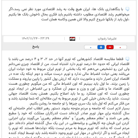
غیر قابل انتشار:
۱۲
با بنگاهداری بانک ها، ایران هیچ وقت به رشد اقتصادی مورد نظر نمی رسد،اگر
میخواهیم رشد اقتصادی مطلوب داشته باشیم باید فکری بحال ناخوش بانک ها بکنیم
،اول باید از بانکها شروع کنیم والا اش همین وکاسه همان است
علیرضا رضوان
|
|
۲۳:۲۹ - ۱۴۰۲/۱۱/۲۴
پاسخ
0
0
قطعا مقایسه اقتصاد کشورهایی که تورم آنها در حد 2، 3 و 4 درصد می باشد با
اقتصاد ایرانی که حدود 50 درصد تورم دارد اشتباه است. من از اقتصاد چیزی نمی‌دانم
ولی این رو تشخیص می‌دهم که یک بخشی از تورم ایران مربوط به خود دولت ایران
می‌باشد یعنی دولت انضباط مالی ندارد و تورم درست میکند و دوم اینکه یک عده در
اقتصاد ایران اصرار دارند و ماموریت دارند که ارزش پول کشور را پایین بیاروند و مملکت
را زمین بزنند. ما اول باید ببینیم که اون انضباط مالی که من میگویم چطوری هست
توی اقتصاد ما و نقش اون و وزن و سهم آن عملکرد و بی انضباطی در ایجاد تورم
چطوری است که اون عملکرد رو ما باید اصلاح بکنیم. همش بحث اقتصاد جهانی
نیست. شاید یک بخش خیلی کمی از تورم مربوط به این مقاله‌ای که شما نوشتید باشد و
من فکر می‌کنم که اول باید یک سری چیزها را تو جامعه ما روشن بکنیم.
بسیار لازم است که جامعه و مردم متوجه بشوند دستور رهبر انقلاب امام خامنه‌ای که
سال گذشته برای مهار تورم صادر کرده‌اند دست اندرکاران مملکت که خود را مطیع
رهبر می نامند و "مقام معظم رهبری" و "مقام معظم رهبری" می‌گویند برای اجرایی
کردن این فرمان چه کارهایی و برنامه‌هایی در این یک سال گذشته انجام داده‌اند حق
مردم است که بدانند که تورم مربوط به مردم نیست بلکه دولت‌ها هستند که تورم را
ایجاد می‌کنند و اگر اراده‌ای در مهار این تورم وجود داشته باشد باید توسط ایجاد کننده
آن انجام گردد. مردم باید بدانند منشا ایجاد تورم چیست و چگونه ایجاد می‌شود به