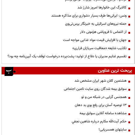
کالابرگ این خانوارها امروز شارژ شد
ونس: ایرانی‌ها طرف بسیار دشواری برای مذاکره هستند
حمله نیروهای اسرائیلی به خبرنگار پرس‌تی‌وی
از التماس تا فروپاشی هژمونی دلار
جهان با افزایش قیمت مواد غذایی مواجه است
تکذیب شایعه «معافیت سربازان فراری»
تقسیم غنایم مدیران یا دفاع از تولید؛ پشت‌پرده درخواست توقف یک آیین‌نامه چه بود؟
پربحث ترین عناوین
هشتمین کلان شهر ایران مشخص شد
سوابق بیمه شدگان روی سایت تامین اجتماعی
همجنس گرایی در شبکه من و تو
13 توصیه آسان برای رفع بوی بد دهان
مشاهده سامانه آنلاين سوابق بیمه
حكم آيت‌الله مكارم درباره شاهين نجفي
سایتهای همسریابی!