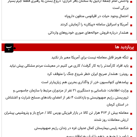
واکنش امام جمعه اردبیل به سخنان باقر خرازی: دروغ بستن به رهبری قطعاً جرم بسیار
بزرگی است
احتمال وجود حیات در اقیانوس مدفون «اروپا»
آمریکا و اسرائیل سامانه «پیکان» را آزمایش کردند
هشدار درباره فروش حواله‌های صوری خودروهای وارداتی
پربازدید ها
تنگه هرمز قابل معامله نیست برای آمریکا معبر باز نکنید
باید افراد کارآمدتر را به کار گرفت/ کاری می کنیم در معیشت مردم مشکلی پیش نیاید
رویترز: هشدار صریح ایران خطر شروع جنگ را متوقف کرد
پیامدهای کنوانسیون خزر از واگذاری بحرین هم زیان‌بارتر است
وزارت اطلاعات: شناسایی و دستگیری ۲۱ نفر از مزدوران مرتبط با سازمان جاسوسی و
تروریستی رژیم صهیونیستی و بازداشت ۴ نفر از اعضای باندهای مسلح شرارت و اغتشاش
در استان کرمان
معامله بیش از ۴۱۳ هزار تن کالا در بازار فیزیکی بورس کالا / حراج باز و پتروشیمی پیشران
ارزش معاملات روز شدند
شکنجه رئیس بیمارستان کمال عدوان غزه در زندان رژیم صهیونیستی
ترامپ: ترجیح می‌دهم با ایران به توافق برسم