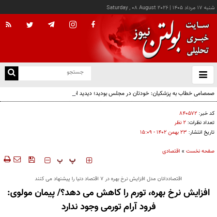
شنبه ۱۷ مرداد ۱۴۰۵
|
Saturday , 08 August 2026
از
و
ته
صمصامی خطاب به پزشکیان: خودتان در مجلس بودید؛ دیدید انتقادات نمایندگان درباره
ن
گران‌سازی ارز بود، نه واگذاری ایران‌خودرو
نو
کد خبر:
۸۴۰۵۷۲
تعداد نظرات:
۲ نظر
تاریخ انتشار:
۲۳ بهمن ۱۴۰۲ - ۱۵:۰۹
صفحه نخست
»
اقتصادی
‍‍‍ پ
پ
اقتصاددانان مدل افزایش نرخ بهره در 7 اقتصاد دنیا را پیشنهاد می کنند
افزایش نرخ بهره، تورم را کاهش می دهد؟/ پیمان مولوی:
فرود آرام تورمی وجود ندارد