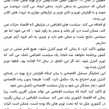
حقیقی از سال 97 تاکنون منفی است.وقتی نرخ بهره منفی است یعنی
کسانی که دسترسی به بدهی دارند، بدهی ایجاد می کنند، ثروتمند می
شوند و با افزایش تورم و تاثیر تورم بر بازارهای موازی به ثروت های کلان
می رسند.
او اضافه می کند: سیاست های انقباضی در شرایطی که اقتصاد حرکت نمی
کند، ممکن است درد آور باشد و منجر به رکود شود – که می شود- اما هر
سیاستی نتایج مثبت و منفی هم دارد و چیزی به نام فرود آرام تورمی
نداریم.
مولوی تاکید کرد: تا زمانی که تورم کنترل نشود، هیچ قدم مثبتی در این
کشور برداشته نخواهد شد.اتخاذ یک سیاست انقباضی کمک می کند که
تورم کنترل شود، اما اگر این اتفاق در سال 97 افتاده بود، قطعا تورم
کنترل شده بود.
این تحلیلگر مسایل اقتصادی با بیان اینکه افزایش نرخ بهره در راستای
کنترل تورم احتیاج به یک مکمل دارد، گفت: طبیعتا بدون رشد اقتصادی
کشور دچار مشکل می شود و پازل سیاست اقتصادی تکمیل نمی شود.
او تاکید کرد: البته که سیاست انقباضی می تواند بحران آفرین باشد، زیرا
زمانی که اقتصاد کشوری رشد نمی کند ،سیاست انقباضی در پیش بگیرید
در کشوری مثل ما که تحت تورم های بالا بوده است، ممکن است اثرات