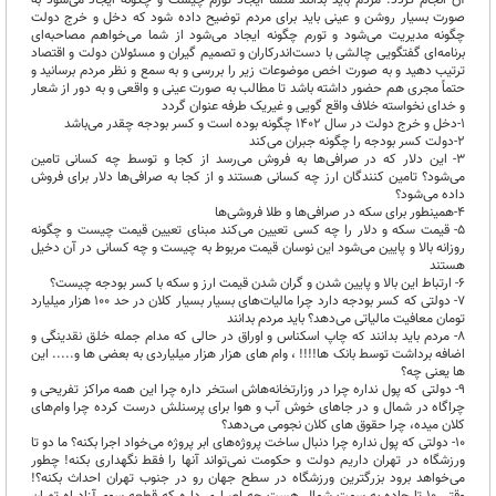
صورت بسیار روشن و عینی باید برای مردم توضیح داده شود که دخل و خرج دولت
چگونه مدیریت می‌شود و تورم چگونه ایجاد می‌شود از شما می‌خواهم مصاحبه‌ای
برنامه‌ای گفتگویی چالشی با دست‌اندرکاران و تصمیم گیران و مسئولان دولت و اقتصاد
ترتیب دهید و به صورت اخص موضوعات زیر را بررسی و به سمع و نظر مردم برسانید و
حتماً مجری هم حضور داشته باشد تا مطالب به صورت عینی و واقعی و به دور از شعار
و خدای نخواسته خلاف واقع گویی و غیریک طرفه عنوان گردد
1-دخل و خرج دولت در سال ۱۴۰۲ چگونه بوده است و کسر بودجه چقدر می‌باشد
2-دولت کسر بودجه را چگونه جبران می‌کند
3- این دلار که در صرافی‌ها به فروش می‌رسد از کجا و توسط چه کسانی تامین
می‌شود؟ تامین کنندگان ارز چه کسانی هستند و از کجا به صرافی‌ها دلار برای فروش
داده می‌شود؟
4-همینطور برای سکه در صرافی‌ها و طلا فروشی‌ها
5- قیمت سکه و دلار را چه کسی تعیین می‌کند مبنای تعیین قیمت چیست و چگونه
روزانه بالا و پایین می‌شود این نوسان قیمت مربوط به چیست و چه کسانی در آن دخیل
هستند
6- ارتباط این بالا و پایین شدن و گران شدن قیمت ارز و سکه با کسر بودجه چیست؟
7- دولتی که کسر بودجه دارد چرا مالیات‌های بسیار بسیار کلان در حد ۱۰۰ هزار میلیارد
تومان معافیت مالیاتی می‌دهد؟ باید مردم بدانند
8- مردم باید بدانند که چاپ اسکناس و اوراق در حالی که مدام جمله خلق نقدینگی و
اضافه برداشت توسط بانک ها!!!! ، وام های هزار هزار میلیاردی به بعضی ها و..... این
ها یعنی چه؟
9- دولتی که پول نداره چرا در وزارتخانه‌هاش استخر داره چرا این همه مراکز تفریحی و
چراگاه در شمال و در جاهای خوش آب و هوا برای پرسنلش درست کرده چرا وام‌های
کلان میده، چرا حقوق های کلان نجومی می‌دهد؟
10- دولتی که پول نداره چرا دنبال ساخت پروژه‌های ابر پروژه می‌خواد اجرا بکنه؟ ما دو تا
ورزشگاه در تهران داریم دولت و حکومت نمی‌تواند آنها را فقط نگهداری بکنه! چطور
می‌خواهد برود بزرگترین ورزشگاه در سطح جهان رو در جنوب تهران احداث بکنه؟!
وقتی ۱۰ تا جاده به سمت شمال هست چه اصراری داره که قطعه سوم آزادراه تهران