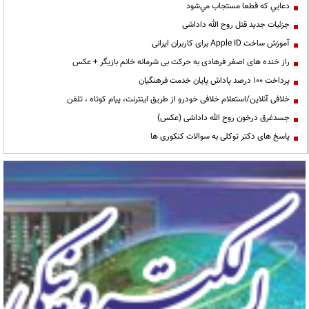
دعايي كه قطعا مستجاب مي‌شود
جزئیات جدید قتل روح الله داداشی
آموزش ساخت Apple ID برای کاربران ایرانی
راز خنده های اصغر فرهادی به حرکت بی شرمانه خانم بازیگر + عکس
پرداخت ۱۰۰ درصد پاداش پایان خدمت فرهنگیان
خلافی آنلاین/استعلام خلافی خودرو از طریق اینترنت، پیام کوتاه ، تلفن
جسدغرق درخون روح الله داداشی (عکس)
پاسخ های دکتر توکلی به سوالات کنکوری ها