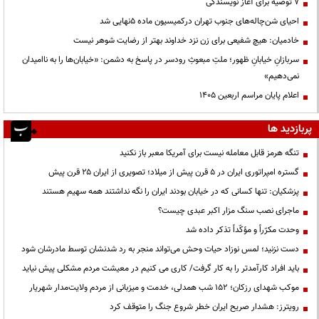
۷ توصیه برای آغاز نویسندگی
احیای شن‌چاله‌های جنوب تهران درکمیسیون ماده ۵نهایی شد
خادمیان: هیچ شفیعی برای زن نزد خداوند بهتر از رضایت شوهر نیست
سربازانِ خیابانِ ظهور؛ ملتِ مبعوثِ رودسر در پاسخ به دشمن: «خیابان‌ها را به ناامیدان
نمی‌دهیم»
اعلام پایان مراسم اربعین ۱۴۰۵
پربازدید ها
تنگه هرمز قابل معامله نیست برای آمریکا معبر باز نکنید
گستره امپراتوری ایران در ۵ قرن پیش از میلاد؛ تصویری از ایران ۲۵ قرن پیش
پزشکیان: تنها کسانی که در خیابان بودند ایران را نگه نداشتند همه سهیم هستند
ماجرای نصب سنگ مزار اکبر عبدی چیست؟
وحدت مکرّراً و مؤکّداً تذکر داده شد
دست نزنید؛ لمس نوزاد حیات وحش می‌تواند منجر به رد شدنشان توسط مادرشان شود
باید افراد کارآمدتر را به کار گرفت/ کاری می کنیم در معیشت مردم مشکلی پیش نیاید
موکب شهدای رزکان؛ ۱۵۲ شب همدلی، خدمت و میزبانی از مردم ولایت‌مدار شهریار
رویترز: هشدار صریح ایران خطر شروع جنگ را متوقف کرد