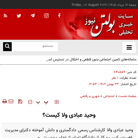
جمعه ۱۶ مرداد ۱۴۰۵
|
Friday , 07 August 2026
از
و
ته
سامانه‌های تامین اجتماعی بدون قطعی و اختلال در دسترس است
ن
نو
کد خبر:
۸۴۰۵۵۹
تعداد نظرات:
۱ نظر
تاریخ انتشار:
۲۳ بهمن ۱۴۰۲ - ۱۲:۵۴
صفحه نخست
»
اجتماعی
»
شهری و رفاهی
‍‍‍ پ
پ
وحید عبادی ولا کیست؟
وحید عبادی والا کارشناس رسمی دادگستری و دانش آموخته دکترای مدیریت
راهبردی کسب و کار از دانشگاه تهران از تجارب مدیریتی و ....