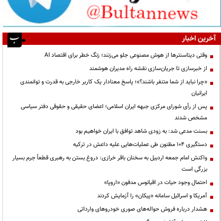
آخرین اخبار
وقتی دیتاسنترها از هوش مصنوعی جلو می‌زنند؛ زنگ خطر برای اقتصاد AI
از خبرسازی تا جریان‌سازی نقشه راه مدیران هوشمند
«چرا نباید از شما متنفر باشند؟»؛ پاسخ معنادار یک کاربر خارجی به قدرت و توانمندی
ایرانیان
پس از رأی شورای مرکزی جبهه ایران اسلامی؛ اعضای حقیقی و حقوقی دفتر سیاسی
مشخص شدند
بسنت مدعی شد: به زودی شاهد توافق با ایران خواهیم بود
دستگیری ۱۰۴ مظنون طی عملیات‌هایی علیه داعش در ترکیه
واکنش امام جمعه اردبیل به سخنان باقر خرازی: دروغ بستن به رهبری قطعاً جرم بسیار
بزرگی است
احتمال وجود حیات در اقیانوس مدفون «اروپا»
آمریکا و اسرائیل سامانه «پیکان» را آزمایش کردند
هشدار درباره فروش حواله‌های صوری خودروهای وارداتی