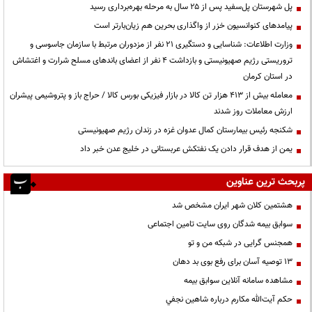
پل شهرستان پل‌سفید پس از ۲۵ سال به مرحله بهره‌برداری رسید
پیامدهای کنوانسیون خزر از واگذاری بحرین هم زیان‌بارتر است
وزارت اطلاعات: شناسایی و دستگیری ۲۱ نفر از مزدوران مرتبط با سازمان جاسوسی و
تروریستی رژیم صهیونیستی و بازداشت ۴ نفر از اعضای باندهای مسلح شرارت و اغتشاش
در استان کرمان
معامله بیش از ۴۱۳ هزار تن کالا در بازار فیزیکی بورس کالا / حراج باز و پتروشیمی پیشران
ارزش معاملات روز شدند
شکنجه رئیس بیمارستان کمال عدوان غزه در زندان رژیم صهیونیستی
یمن از هدف قرار دادن یک نفتکش عربستانی در خلیج عدن خبر داد
پربحث ترین عناوین
هشتمین کلان شهر ایران مشخص شد
سوابق بیمه شدگان روی سایت تامین اجتماعی
همجنس گرایی در شبکه من و تو
13 توصیه آسان برای رفع بوی بد دهان
مشاهده سامانه آنلاين سوابق بیمه
حكم آيت‌الله مكارم درباره شاهين نجفي