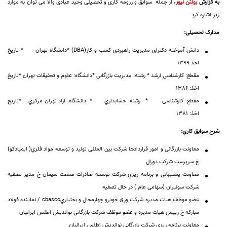
به گزارش
بولتن نیوز
،
از جمله سوابق و رزومه کاری و تحصیلی وحید عبادی والا می توان به موارد
زیر اشاره کرد:
مدارک تحصيلی:
دانش آموخته دکتراي مدیریت راهبردي کسب و کار(
DBA
) *دانشگاه تهران * تاریخ
اخذ 1399
مقطع: کارشناسی ارشد * رشته: مدیریت بازرگانی *دانشگاه: علوم و تحقيقات تهران *تاریخ
اخذ: 1386
مقطع: کارشناسی * رشته: حسابداري * دانشگاه: آزاد تهران مرکزي *تاریخ
اخذ: 1381
شرح سوابق کاري:
معاونت بازرگانی و امور قراردادها شرکت بين المللی توليد و توسعه مواد فلزي( ایمپادکو)
خ سرپرست شرکت دورال
معاونت پشتيبانی و برنامه ریزي شرکت توسعه صادرات صنعت سيمان خ مدیر تصفيه
شرکت سوليران (سهامی عام ) در حال تصفيه
عضو موظف هيات مدیره شرکت ورق خودرو چهارمحال و بختياري
cbasco
/ نماينده فولاد
مبارکه خ ریيس هيات مدیره و عضو موظف شرکت بازرگانی نواندیش اطلس ایرانيان
معاونت برنامه ریزي شرکت بازرگانی نواندیش اطلس ایرانيان