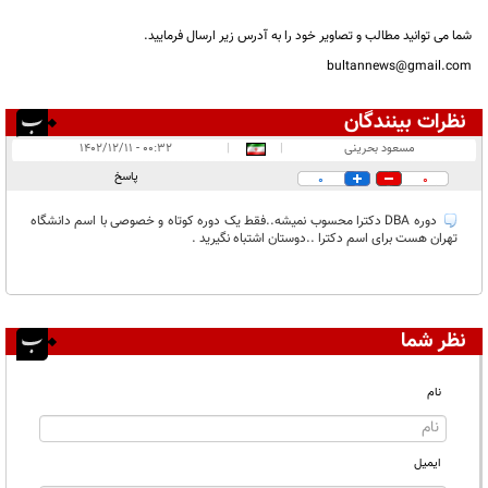
شما می توانید مطالب و تصاویر خود را به آدرس زیر ارسال فرمایید.
bultannews@gmail.com
نظرات بینندگان
انتشار یافته:
۱
مسعود بحرینی
|
|
۰۰:۳۲ - ۱۴۰۲/۱۲/۱۱
در انتظار بررسی:
پاسخ
0
0
غیر قابل انتشار:
دوره DBA دکترا محسوب نمیشه..فقط یک دوره کوتاه و خصوصی با اسم دانشگاه
تهران هست برای اسم دکترا ..دوستان اشتباه نگیرید .
نظر شما
نام
ایمیل