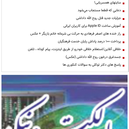
سایتهای همسریابی!
دعايي كه قطعا مستجاب مي‌شود
جزئیات جدید قتل روح الله داداشی
آموزش ساخت Apple ID برای کاربران ایرانی
راز خنده های اصغر فرهادی به حرکت بی شرمانه خانم بازیگر + عکس
پرداخت ۱۰۰ درصد پاداش پایان خدمت فرهنگیان
خلافی آنلاین/استعلام خلافی خودرو از طریق اینترنت، پیام کوتاه ، تلفن
جسدغرق درخون روح الله داداشی (عکس)
پاسخ های دکتر توکلی به سوالات کنکوری ها