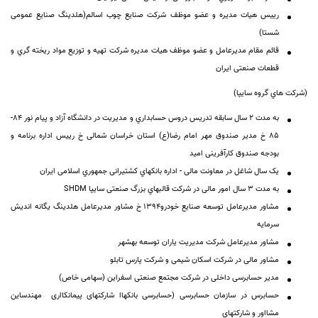
ریيس هيات مدیره و عضو موظف شرکت صنایع چوب اسالم(هلدینگ صنایع عمومی
شستا)
قائم مقام مدیرعامل و عضو موظف هيات مدیره شرکت تهيه و توزیع مواد ریخته گري و
قطعات صنعتی ایران
(شرکت هاي گروه سایپا)
به مدت 2 سال سابقه تدریس دروس حسابداري و مدیریت در دانشگاه آزاد و پيام نور 84-
85 خ مدیر صندوق مهر امام رضا(ع) استان خراسان شمالی خ ریيس اداره برنامه و
بودجه صندوق کارآفرینی اميد
یک سال شاغل در معاونت مالی - اداره بانکهاي کشتيرانی جمهوري اسلامی ایران
به مدت 3 سال امور مالی در شرکت قالبهاي بزرگ صنعتی سایپا
SHDM
مشاور مدیرعامل توسعه صنایع خودرو1394 خ مشاور مدیرعامل هلدینگ یگانه اندیش
سرمایه
مشاور مدیرعامل شرکت مدیریت یاران توسعه بهشهر
مشاور مالی در شرکت اسكان شیمی و شرکت پارس تابلو
مدیر حسابرسی داخلی در شرکت مجتمع صنعتی اسفراین (سهامی خاص)
حسابرس در سازمان حسابرسی (حسابرسی بانكهاا شارکتهای پیمانكااری مهندساین
مشااور و شارکتهای