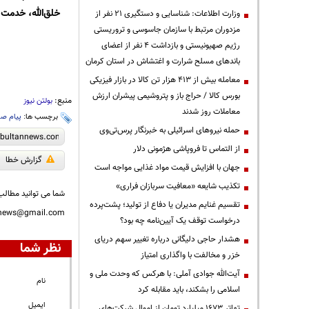
خلق‌الله، خدمت 
وزارت اطلاعات: شناسایی و دستگیری ۲۱ نفر از
مزدوران مرتبط با سازمان جاسوسی و تروریستی
رژیم صهیونیستی و بازداشت ۴ نفر از اعضای
باندهای مسلح شرارت و اغتشاش در استان کرمان
معامله بیش از ۴۱۳ هزار تن کالا در بازار فیزیکی
بورس کالا / حراج باز و پتروشیمی پیشران ارزش
منبع:
بولتن نیوز
معاملات روز شدند
برچسب ها:
پیام ص
حمله نیروهای اسرائیلی به خبرنگار پرس‌تی‌وی
از التماس تا فروپاشی هژمونی دلار
گزارش خطا
جهان با افزایش قیمت مواد غذایی مواجه است
تکذیب شایعه «معافیت سربازان فراری»
شما می توانید مطالب 
تقسیم غنایم مدیران یا دفاع از تولید؛ پشت‌پرده
nnews@gmail.com
درخواست توقف یک آیین‌نامه چه بود؟
هشدار حاجی دلیگانی درباره تغییر سهم دریای
نظر شما
خزر و مخالفت با واگذاری امتیاز
آیت‌الله جوادی آملی: با هرکس که وحدت ملی و
نام
اسلامی را بشکند، باید مقابله کرد
ایمیل
تهاتر ۱۶۷۳ میلیارد تومان از اموال شرکت‌های