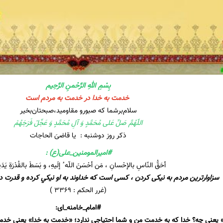
بِسْمِ اللهِ الرَّحْمنِ الرَّحِیم
خدمت به خدا در خدمت به مردم است
سلام‌برشما که صبورو مقاومید،صبحتان‌بخیر
اللّهُمَّ صَلِّ عَلی مُحَمَّدٍ وَ آلِ مُحَمَّدٍ وَ عَجِّلْ فَرَجَهُمْ
ذکر روز دوشنبه : یا قاضیَ الحاجات
#امیرالمومنین_علی(ع) :
أحَقُّ النّاسِ بالإحْسانِ ، مَن أحْسَنَ اللّه ُ إلَيهِ، و بَسَطَ بالقُدْرَةِ يَدَي
سزاوارترين مردم به نيكى كردن ، كسى است كه خداوند به او نيكي كرده و قدرت د
(غرر الحكم : ۳۳۶۹ )
#امام_خامنه_ای:
 یعنی چه؟ خدا که به خدمت من و شما احتیاجی ندارد؛ «خدمت به خدا» یعنی خدم