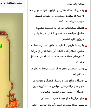
پیشبرد اهداف؛ این وظ
ماندن پای مردم
یک رابطه شگفت‌انگیز در دنیای حشرات؛ مورچه‌ها
از شته‌ها مراقبت می‌کنند و در مقابل، عسلک
شیرین دریافت می‌کنند
اعتراف رسانه‌های خارجی به شکست ترامپ؛
حاصل مجاهدت رسانه‌های انقلابی در مقابله با
دروغ‌پراکنی دشمنان
پاتریشیا مارینز با اشاره به توافق امنیتی سه‌جانبه
ریاض، اسلام‌آباد و آنکارا، آن را نشانه‌ای از حرکت
کشورهای منطقه به سمت ترتیبات امنیتی مستقل
دانست
ویدئو؛ پنجمین مجموعه از اسناد مربوط به یوفوها
منتشر شد
خبرنگار، مبلّغ دین و پاسدار فرهنگ و هویت در
مواجهه با چالش‌های سیاسی است؛ تبریک روز
خبرنگار از سوی استاد خطیب اصفهانی.
فرار هواپیماها از فرودگاه جده عربستان
رئیس ستاد مشترک ارتش آمریکا خواستار راهی