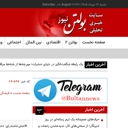
شنبه ۱۷ مرداد ۱۴۰۵
|
Saturday , 08 August 2026
صفحه نخست
بولتن ۲
اقتصادی
بین الملل
اجتماعی
ور
آخرین اخبار
یک رابطه شگفت‌انگیز در دنیای حشرات؛ مورچه‌ها از شته‌ها مرا
کد خبر:
۸۴۰۵۴۵
صفحه نخست
»
فرهنگی
آخرین اخبار
حرف‌های صمیمانه یک تیم رسانه‌ای در روز
خبرنگار؛ از سختی‌های کار، ندیده‌شدن زحمات و
#امام_خامنه_ای: «خد