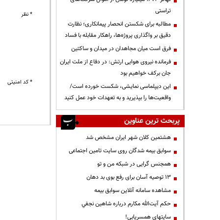
تراستی
* نظر
مطالبه برای شکستن انحصار پیمانکاری؛ نظارت
دقیق بر واگذاری پروژه‌ها، راهکار مقابله با فساد
فرق است میان مجاهدان در میدان و ساکتین
فرمانده نیروی هوایی ارتش: در دفاع از ملت ایران
جان برکف خواهیم بود
* کد امنیتی
این دیپلماسی نمایشی، شکست خورده است/
واقعیت‌ها را بپذیرید و به تعهدات خود عمل کنید
پربحث ترین عناوین
هشتمین کلان شهر ایران مشخص شد
سوابق بیمه شدگان روی سایت تامین اجتماعی
همجنس گرایی در شبکه من و تو
13 توصیه آسان برای رفع بوی بد دهان
مشاهده سامانه آنلاين سوابق بیمه
حكم آيت‌الله مكارم درباره شاهين نجفي
سایتهای همسریابی!