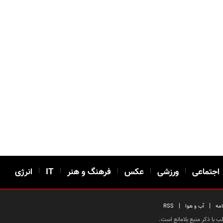
اجتماعی
|
ورزشی
|
عکس
|
فرهنگ و هنر
|
IT
|
انرژی
|
|
امه
آب و هوا
RSS
 با ذکر منبع بلامانع است.