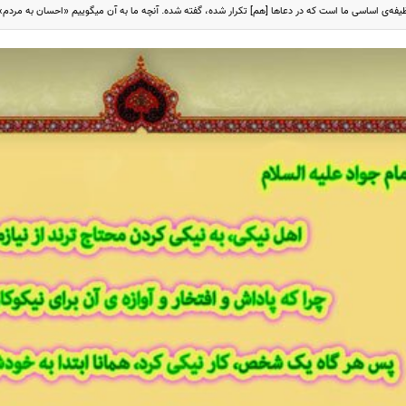
یفه‌ی اساسی ما است که در دعاها [هم] تکرار شده، گفته شده. آنچه ما به آن میگوییم «احسان به مرد