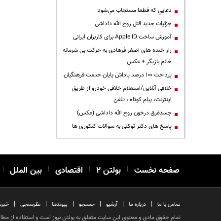
دعايي كه قطعا مستجاب مي‌شود
جزئیات جدید قتل روح الله داداشی
آموزش ساخت Apple ID برای کاربران ایرانی
راز خنده های اصغر فرهادی به حرکت بی شرمانه
خانم بازیگر + عکس
پرداخت ۱۰۰ درصد پاداش پایان خدمت فرهنگیان
خلافی آنلاین/استعلام خلافی خودرو از طریق
اینترنت، پیام کوتاه ، تلفن
جسدغرق درخون روح الله داداشی (عکس)
پاسخ های دکتر توکلی به سوالات کنکوری ها
صفحه نخست
|
بولتن ۲
|
اقتصادی
|
بین الملل
|
|
|
|
|
|
|
تماس با ما
درباره ما
آرشیو
جستجو
پیوندها
نظرسنجی
خبرن
تمام حقوق مادی و معنوی این سایت متعلق به بولتن نیوز است و استفاده از مطالب