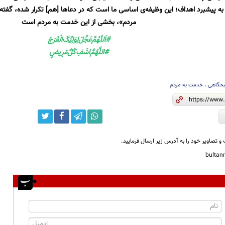
به پیشبرد اهداف؛ این وظیفه‌ی اساسی ما است که در دعاها [هم] تکرار شده، گفته 
مردم»، بخشی از این خدمت به مردم است
#اَللّهُمَّ‌عَجِّلْ‌لِوَلِيِّکَ‌الْفَرَجَ
#اللَّهُمَّ‌اشْفِ‌کُلَّ‌مَرِیضٍ
بحگاهی
،
خدمت به مردم
و تصاویر خود را به آدرس زیر ارسال فرمایید.
bulta