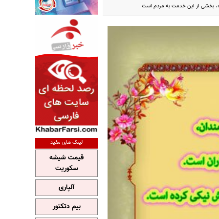
م»، بخشی از این خدمت به مردم است
لینک های مفید
قیمت شیشه
سکوریت
آلپاری
بیم دتکتور