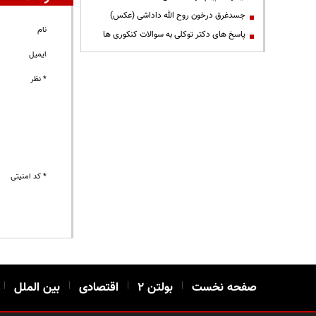
جسدغرق درخون روح الله داداشی (عکس)
نام
پاسخ های دکتر توکلی به سوالات کنکوری ها
ایمیل
* نظر
* کد امنیتی
صفحه نخست
|
بولتن ۲
|
اقتصادی
|
بین الملل
|