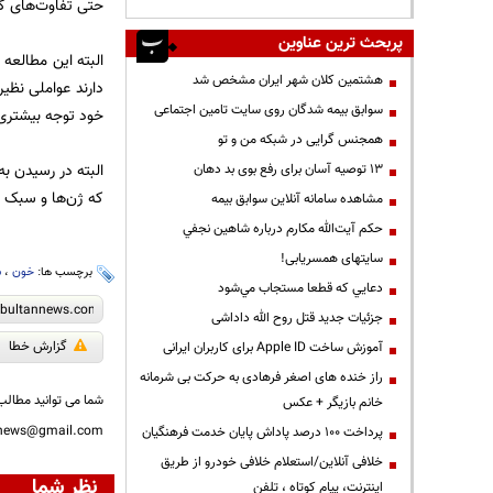
حتی تفاوت‌های کو
پربحث ترین عناوین
البته این مطالعه 
هشتمین کلان شهر ایران مشخص شد
دارند عواملی نظی
سوابق بیمه شدگان روی سایت تامین اجتماعی
خود توجه بیشتری
همجنس گرایی در شبکه من و تو
البته در رسیدن ب
13 توصیه آسان برای رفع بوی بد دهان
که ژن‌ها و سبک زن
مشاهده سامانه آنلاين سوابق بیمه
حكم آيت‌الله مكارم درباره شاهين نجفي
سایتهای همسریابی!
برچسب ها:
خون
،
س
دعايي كه قطعا مستجاب مي‌شود
جزئیات جدید قتل روح الله داداشی
گزارش خطا
آموزش ساخت Apple ID برای کاربران ایرانی
راز خنده های اصغر فرهادی به حرکت بی شرمانه
شما می توانید مطالب 
خانم بازیگر + عکس
nnews@gmail.com
پرداخت ۱۰۰ درصد پاداش پایان خدمت فرهنگیان
خلافی آنلاین/استعلام خلافی خودرو از طریق
نظر شما
اینترنت، پیام کوتاه ، تلفن