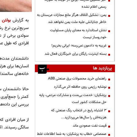
رسمی اعلام نشده
یمن: تشکیل ائتلاف هرگز مانع مجازات عربستان به
به گزارش
بولتن ن
خاطر جنایاتش علیه ملت یمن نخواهد شد
نشان استاندارد به معنای پایان مسئولیت
خودروساز نیست
افرادی که طول عمر
غریبه به دادمون نمی‌رسه؛ ایرانی بخریم!
بسته اینترنت رایگان برای خبرنگاران فعال شد
دانشمندان مدت‌ها
انسان‌ها برای هز
پربازدید ها
خانه‌های سالمندا
راهنمای خرید محصولات برق صنعتی ABB
نوشابه رژیمی روی حافظه اثر می‌گذارد
حالا دانشمندان س
پزشکیان: خدمت بی‌منت و مشارکت مردمی، پایه
حل مشکلات کشور است
بررسی این داده‌ها
3 اشتباه رایج در انتخاب رنگ صنعتی که
هزینه‌اش را سال‌ها می‌پردازید...
قیمت نفت صعودی ماند
سالگی رسیدند. اکثر این صدسال
صمصامی خطاب به پزشکیان: به شما اطلاعات غلط