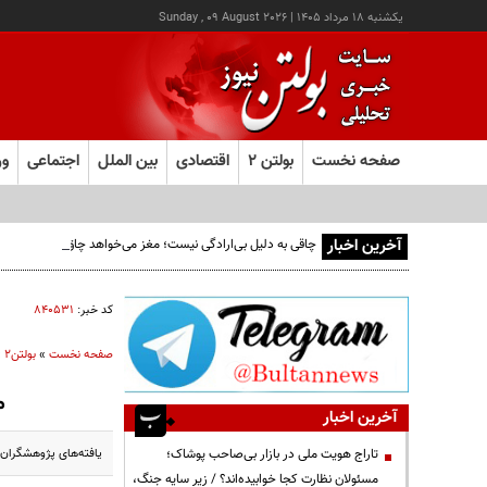
يکشنبه ۱۸ مرداد ۱۴۰۵
|
Sunday , 09 August 2026
صفحه نخست
بولتن ۲
اقتصادی
بین الملل
اجتماعی
ور
آخرین اخبار
چاقی به دلیل بی‌ارادگی نیست؛ مغز می‌خواهد چاق بمانیم!
کد خبر:
۸۴۰۵۳۱
صفحه نخست
»
بولتن2
»
م
آخرین اخبار
یافته‌های پژوهشگران 
تاراج هویت ملی در بازار بی‌صاحب پوشاک؛
مسئولان نظارت کجا خوابیده‌اند؟ / زیر سایه جنگ،