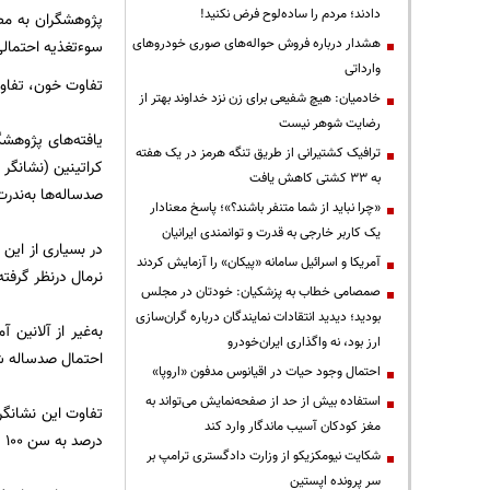
دادند؛ مردم را ساده‌لوح فرض نکنید!
هشدار درباره فروش حواله‌های صوری خودروهای
سوءتغذیه احتمالی
وارداتی
تفاوت خون، تفاو
خادمیان: هیچ شفیعی برای زن نزد خداوند بهتر از
رضایت شوهر نیست
یافته‌های پژوهش
ترافیک کشتیرانی از طریق تنگه هرمز در یک هفته
کراتینین (نشانگر ک
به ۳۳ کشتی کاهش یافت
صدساله‌ها به‌ندرت 
«چرا نباید از شما متنفر باشند؟»؛ پاسخ معنادار
یک کاربر خارجی به قدرت و توانمندی ایرانیان
در بسیاری از این 
آمریکا و اسرائیل سامانه «پیکان» را آزمایش کردند
نرمال درنظر گرفته
صمصامی خطاب به پزشکیان: خودتان در مجلس
بودید؛ دیدید انتقادات نمایندگان درباره گران‌سازی
ارز بود، نه واگذاری ایران‌خودرو
احتمال صدساله شد
احتمال وجود حیات در اقیانوس مدفون «اروپا»
استفاده بیش از حد از صفحه‌نمایش می‌تواند به
مغز کودکان آسیب ماندگار وارد کند
درصد به سن ۱۰۰ سالگی می‌رسیدند ــ این عدد برای افراد با اوریک اسید بالا ۱٫۵ درصد بود.
شکایت نیومکزیکو از وزارت دادگستری ترامپ بر
سر پرونده اپستین