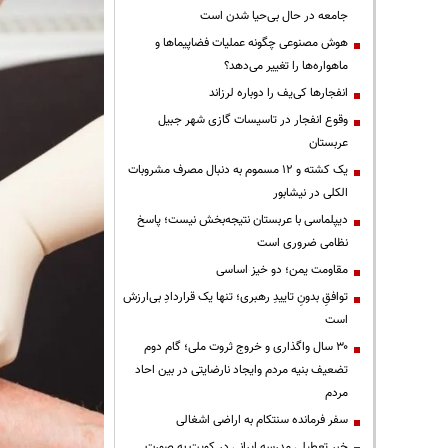
جامعه در حال بی‌حیا شدن است
هوش مصنوعی چگونه عملیات فضاپیماها و
ماهواره‌ها را تغییر می‌دهد؟
انفجارها کی‌یف را دوباره لرزاند
وقوع انفجار در تاسیسات گازی شهر جبیل
عربستان
یک کشته و ۱۲ مسموم به دنبال مصرف مشروبات
الکلی در نیشابور
دیپلماسی با عربستان نتیجه‌بخش نیست؛ پاسخ
نظامی ضروری است
مقاومت یمن؛ دو خیز اساسی
توافقِ بدونِ تاییدِ رهبری؛ تنها یک قراردادِ بی‌ارزش
است
۳۰ سال واگذاری و خروج ثروت ملی؛ گام دوم
تضعیف بنیه مردم وایجاد نارضایتی در بین احاد
مردم
سفر فرمانده سنتکام به اراضی اشغالی
خبر تعطیلی مدرسه ایرانی در کویت به صورت