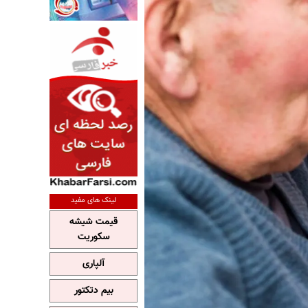
لینک های مفید
قیمت شیشه
سکوریت
آلپاری
بیم دتکتور