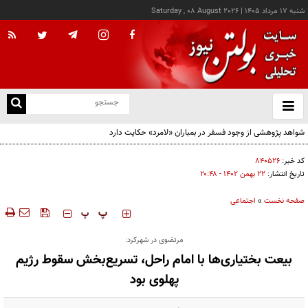
شنبه ۱۷ مرداد ۱۴۰۵
|
Saturday , 08 August 2026
از
و
ته
ن
نو
کد خبر:
۸۴۰۵۲۶
تاریخ انتشار:
۲۲ بهمن ۱۴۰۲ - ۲۰:۴۸
صفحه نخست
»
اجتماعی
‍‍‍ پ
پ
مرتضوی در شهرکرد:
بیعت بختیاری‌ها با امام راحل، تسریع‌بخش سقوط رژیم
پهلوی بود