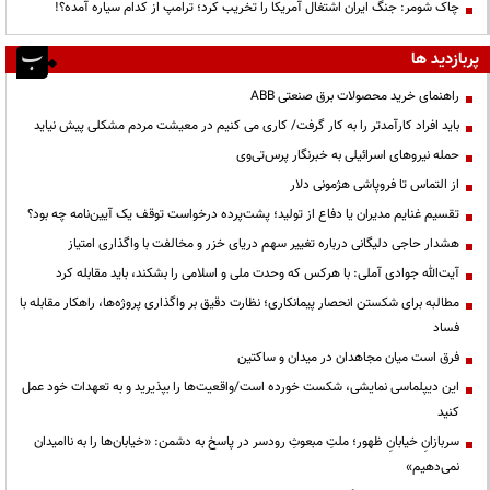
چاک شومر: جنگ ایران اشتغال آمریکا را تخریب کرد؛ ترامپ از کدام سیاره آمده؟!
پربازدید ها
راهنمای خرید محصولات برق صنعتی ABB
باید افراد کارآمدتر را به کار گرفت/ کاری می کنیم در معیشت مردم مشکلی پیش نیاید
حمله نیروهای اسرائیلی به خبرنگار پرس‌تی‌وی
از التماس تا فروپاشی هژمونی دلار
تقسیم غنایم مدیران یا دفاع از تولید؛ پشت‌پرده درخواست توقف یک آیین‌نامه چه بود؟
هشدار حاجی دلیگانی درباره تغییر سهم دریای خزر و مخالفت با واگذاری امتیاز
آیت‌الله جوادی آملی: با هرکس که وحدت ملی و اسلامی را بشکند، باید مقابله کرد
مطالبه برای شکستن انحصار پیمانکاری؛ نظارت دقیق بر واگذاری پروژه‌ها، راهکار مقابله با
فساد
فرق است میان مجاهدان در میدان و ساکتین
این دیپلماسی نمایشی، شکست خورده است/واقعیت‌ها را بپذیرید و به تعهدات خود عمل
کنید
سربازانِ خیابانِ ظهور؛ ملتِ مبعوثِ رودسر در پاسخ به دشمن: «خیابان‌ها را به ناامیدان
نمی‌دهیم»