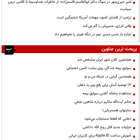
امیر دبیری‌مهر در سوگ دکتر ابوالقاسم قاسم‌زاده؛ از خاطرات صداوسیما تا کلاس درس
سیاست
ترامپ از افشای کمبود مهمات آمریکا خشمگین است
وقتی انرژی، مسیرش را گم می‌کند
اجازه باز شدن مسیر دوم در تنگه هرمز را نخواهیم داد
پربحث ترین عناوین
هشتمین کلان شهر ایران مشخص شد
سوابق بیمه شدگان روی سایت تامین اجتماعی
همجنس گرایی در شبکه من و تو
13 توصیه آسان برای رفع بوی بد دهان
مشاهده سامانه آنلاين سوابق بیمه
حكم آيت‌الله مكارم درباره شاهين نجفي
سایتهای همسریابی!
دعايي كه قطعا مستجاب مي‌شود
جزئیات جدید قتل روح الله داداشی
آموزش ساخت Apple ID برای کاربران ایرانی