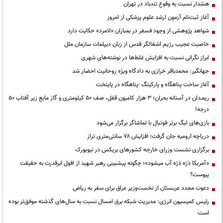
هشدار نسبت به وقوع تندباد در تهران
آغاز ثبت‌نام آزمون ارشد علوم پزشکی از امروز
شواهد پژوهشی از وجود فسفر در بمباران «لامرد» حکایت دارد
خاصیت عجیب رژیم اشغالگر قدس از زبان دیپلمات سازمان ملل
ابراز نگرانی نسبت به افزایش غلط‌ها در نوشته‌های شهری
جهانگیر: محمدباقر خرازی به دادگاه ویژه روحانیت احضار شد
آغاز ساخت پناهگاه و پارکینگ -پناهگاه در پایتخت
ریمـدان در آستانه بحران؛ ۳ هزار کامیون قفل، صف ۵۰ کیلومتری و گاز مایع زیر آفتاب ۵۰
درجه!
بازی‌های لیگ برتر فوتبال با تماشاگر برگزار می‌شود
دریاچه ارومیه جان گرفت؛ افزایش ۷۸ سانتی‌متری تراز
برگزاری نشست وزرای خارجه کشورهای بریکس در نیویورک
«آمریکا ذرّه ذرّه آب میشود»؛ چگونه پیشبینی رهبر شهید از افول ابرقدرت به حقیقت
پیوست؟
دعوت مجدد عربستان از نخست‌وزیر عراق برای سفر به ریاض
رئیس کمیسیون انرژی: مدیریت شبکه برق امسال نسبت به سال‌های گذشته موفق‌تر بوده
است