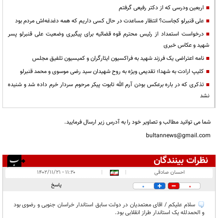
اربعین ودرسی که از دکتر رفیعی گرفتم
علی قنبرلو کجاست؟ انتظار مساعدت در حال کسی داریم که همه دغدغه‌اش مردم بود
درخواست استمداد از رئیس محترم قوه قضائیه برای پیگیری وضعیت علی قنبرلو پسر
شهید و عکاس خبری
نامه اعتراضی یک فرزند شهید به فراکسیون ایثارگران و کمیسیون تلفیق مجلس
کلیپ ارادت به شهدا؛ تقدیمی ویژه به روح شهیدان سید رضی موسوی و محمد قنبرلو
تذکری که در باره برعکس بودن آرم الله تابوت پیکر مرحوم سردار خرم داده شد و شنیده
نشد
شما می توانید مطالب و تصاویر خود را به آدرس زیر ارسال فرمایید.
bultannews@gmail.com
نظرات بینندگان
انتشار یافته:
۲
احسان صادقی
|
|
۱۱:۲۰ - ۱۴۰۲/۱۱/۲۱
در انتظار بررسی:
پاسخ
0
0
غیر قابل انتشار:
۹
سلام علیکم / اقای معتمدیان در دولت سابق استاندار خراسان جنوبی و رضوی بود
و الحمدلله یک استاندار طراز انقلابی بود.