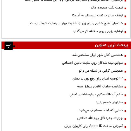
قیمت نفت صعودی ماند
توقف صادرات نفت عربستان به آمریکا
خادمیان: هیچ شفیعی برای زن نزد خداوند بهتر از رضایت شوهر نیست
نوشابه رژیمی روی حافظه اثر می‌گذارد
پربحث ترین عناوین
هشتمین کلان شهر ایران مشخص شد
سوابق بیمه شدگان روی سایت تامین اجتماعی
همجنس گرایی در شبکه من و تو
13 توصیه آسان برای رفع بوی بد دهان
مشاهده سامانه آنلاين سوابق بیمه
حكم آيت‌الله مكارم درباره شاهين نجفي
سایتهای همسریابی!
دعايي كه قطعا مستجاب مي‌شود
جزئیات جدید قتل روح الله داداشی
آموزش ساخت Apple ID برای کاربران ایرانی