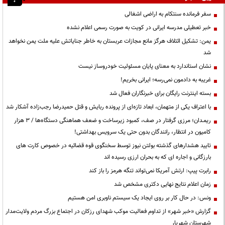
سفر فرمانده سنتکام به اراضی اشغالی
خبر تعطیلی مدرسه ایرانی در کویت به صورت رسمی اعلام نشده
یمن: تشکیل ائتلاف هرگز مانع مجازات عربستان به خاطر جنایاتش علیه ملت یمن نخواهد
شد
نشان استاندارد به معنای پایان مسئولیت خودروساز نیست
غریبه به دادمون نمی‌رسه؛ ایرانی بخریم!
بسته اینترنت رایگان برای خبرنگاران فعال شد
با اعتراف یکی از متهمان، ابعاد تازه‌ای از پرونده ربایش و قتل حمیدرضا رجب‌زاده آشکار شد
ریمـدان؛ مرزی گرفتار در صف، کمبود زیرساخت و ضعف هماهنگی دستگاه‌ها / ۳ هزار
کامیون در انتظار، رانندگان بدون حتی یک سرویس بهداشتی!
تایید هشدارهای گذشته بولتن نیوز توسط سخنگوی قوه قضائیه در خصوص کارت های
بارزگانی و اجاره ای که به بحران ارزی رسیده اند
رابرت پیپ: ارتش آمریکا نمی‌تواند تنگه هرمز را باز کند
زمان اعلام نتایج نهایی دکتری مشخص شد
ونس: در حال کار بر روی ایجاد یک سیستم ناوبری امن هستیم
گزارش «خبر شهر» از تداوم فعالیت موکب شهدای رزکان در اجتماع بزرگ مردم ولایت‌مدار
شهرستان شهریار