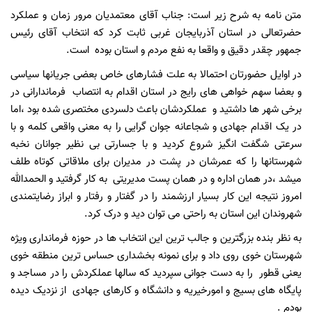
متن نامه به شرح زیر است: جناب آقای معتمدیان مرور زمان و عملکرد
حضرتعالی در استان آذربایجان غربی ثابت کرد که انتخاب آقای رئیس
جمهور چقدر دقیق و واقعا به نفع مردم و استان بوده است.
در اوایل حضورتان احتمالا به علت فشارهای خاص بعضی جریانها سیاسی
و بعضا سهم خواهی های رایج در استان اقدام به انتصاب فرماندارانی در
برخی شهر ها داشتید و عملکردشان باعث دلسردی مختصری شده بود ،اما
در یک اقدام جهادی و شجاعانه جوان گرایی را به معنی واقعی کلمه و با
سرعتی شگفت انگیز شروع کردید و با جسارتی بی نظیر جوانان نخبه
شهرستانها را که عمرشان در پشت در مدیران برای ملاقاتی کوتاه طلف
میشد ،در همان اداره و در همان پست مدیریتی به کار گرفتید و الحمدالله
امروز نتیجه این کار بسیار ارزشمند را در گفتار و رفتار و ابراز رضایتمندی
شهروندان این استان به راحتی می توان دید و درک کرد.
به نظر بنده بزرگترین و جالب ترین این انتخاب ها در حوزه فرمانداری ویژه
شهرستان خوی روی داد و برای نمونه بخشداری حساس ترین منطقه خوی
یعنی قطور را به دست جوانی سپردید که سالها عملکردش را در مساجد و
پایگاه های بسیج و امورخیریه و دانشگاه و کارهای جهادی از نزدیک دیده
بودم .