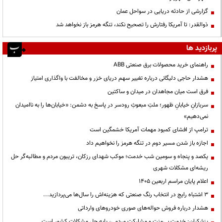
گزارشی از حادثه دریایی در سواحل عمان
ذوالقدر: تا آمریکا رفتارش را تصحیح نکند، تنگه هرمز باز نخواهد شد
پربازدید ها
راهنمای خرید محصولات برق صنعتی ABB
هشدار حاجی دلیگانی درباره تغییر سهم دریای خزر و مخالفت با واگذاری امتیاز
فرق است میان مجاهدان در میدان و ساکتین
سربازانِ خیابانِ ظهور؛ ملتِ مبعوثِ رودسر در پاسخ به دشمن: «خیابان‌ها را به ناامیدان
نمی‌دهیم»
ترامپ از افشای کمبود مهمات آمریکا خشمگین است
اجازه باز شدن مسیر دوم در تنگه هرمز را نخواهیم داد
یکصد و پنجاه و سومین شب خدمت؛ موکب شهدای رزکان، تریبون مردم و مطالبه‌گر حل
ریشه‌ای مشکلات شهری
اعلام پایان مراسم اربعین ۱۴۰۵
3 اشتباه رایج در انتخاب رنگ صنعتی که هزینه‌اش را سال‌ها می‌پردازید...
هشدار درباره فروش حواله‌های صوری خودروهای وارداتی
پزشکیان: خدمت بی‌منت و مشارکت مردمی، پایه حل مشکلات کشور است