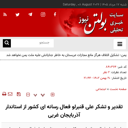
شنبه ۱۷ مرداد ۱۴۰۵
|
Saturday , 08 August 2026
از
و
ته
یمن: تشکیل ائتلاف هرگز مانع مجازات عربستان به خاطر جنایاتش علیه ملت یمن نخواهد شد
ن
نو
کد خبر:
۸۴۰۳۶۴
تعداد نظرات:
۲ نظر
تاریخ انتشار:
۲۰ بهمن ۱۴۰۲ - ۲۱:۴۴
صفحه نخست
»
اجتماعی
‍‍‍ پ
پ
تقدیر و تشکر علی قنبرلو فعال رسانه ای کشور از استاندار
آذربایجان غربی