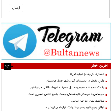
آخرین اخبار
انفجارها کی‌یف را دوباره لرزاند
وقوع انفجار در تاسیسات گازی شهر جبیل عربستان
یک کشته و ۱۲ مسموم به دنبال مصرف مشروبات الکلی در نیشابور
دیپلماسی با عربستان نتیجه‌بخش نیست؛ پاسخ نظامی ضروری است
مقاومت یمن؛ دو خیز اساسی
توافقِ بدونِ تاییدِ رهبری؛ تنها یک قراردادِ بی‌ارزش است