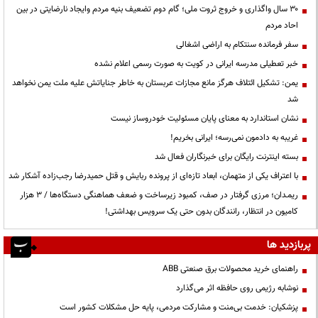
۳۰ سال واگذاری و خروج ثروت ملی؛ گام دوم تضعیف بنیه مردم وایجاد نارضایتی در بین
احاد مردم
سفر فرمانده سنتکام به اراضی اشغالی
خبر تعطیلی مدرسه ایرانی در کویت به صورت رسمی اعلام نشده
یمن: تشکیل ائتلاف هرگز مانع مجازات عربستان به خاطر جنایاتش علیه ملت یمن نخواهد
شد
نشان استاندارد به معنای پایان مسئولیت خودروساز نیست
غریبه به دادمون نمی‌رسه؛ ایرانی بخریم!
بسته اینترنت رایگان برای خبرنگاران فعال شد
با اعتراف یکی از متهمان، ابعاد تازه‌ای از پرونده ربایش و قتل حمیدرضا رجب‌زاده آشکار شد
ریمـدان؛ مرزی گرفتار در صف، کمبود زیرساخت و ضعف هماهنگی دستگاه‌ها / ۳ هزار
کامیون در انتظار، رانندگان بدون حتی یک سرویس بهداشتی!
پربازدید ها
راهنمای خرید محصولات برق صنعتی ABB
نوشابه رژیمی روی حافظه اثر می‌گذارد
پزشکیان: خدمت بی‌منت و مشارکت مردمی، پایه حل مشکلات کشور است