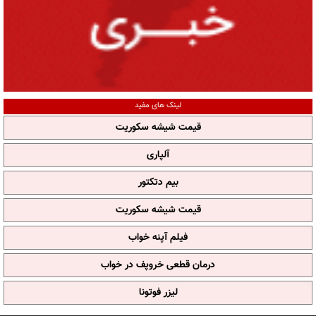
لینک های مفید
قیمت شیشه سکوریت
آلپاری
بیم دتکتور
قیمت شیشه سکوریت
فیلم آپنه خواب
درمان قطعی خروپف در خواب
لیزر فوتونا