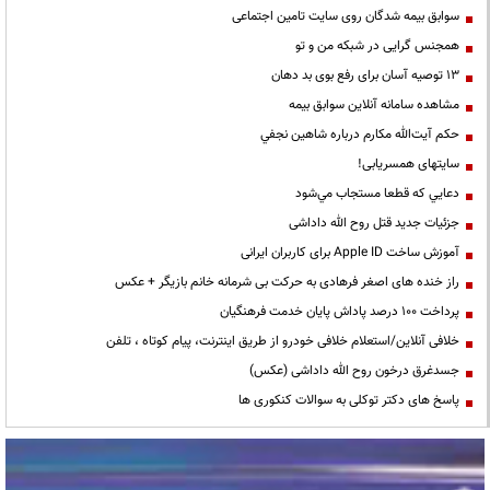
سوابق بیمه شدگان روی سایت تامین اجتماعی
همجنس گرایی در شبکه من و تو
13 توصیه آسان برای رفع بوی بد دهان
مشاهده سامانه آنلاين سوابق بیمه
حكم آيت‌الله مكارم درباره شاهين نجفي
سایتهای همسریابی!
دعايي كه قطعا مستجاب مي‌شود
جزئیات جدید قتل روح الله داداشی
آموزش ساخت Apple ID برای کاربران ایرانی
راز خنده های اصغر فرهادی به حرکت بی شرمانه خانم بازیگر + عکس
پرداخت ۱۰۰ درصد پاداش پایان خدمت فرهنگیان
خلافی آنلاین/استعلام خلافی خودرو از طریق اینترنت، پیام کوتاه ، تلفن
جسدغرق درخون روح الله داداشی (عکس)
پاسخ های دکتر توکلی به سوالات کنکوری ها