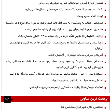
هشدار درباره فروش حواله‌های صوری خودروهای وارداتی
3 اشتباه رایج در انتخاب رنگ صنعتی که هزینه‌اش را سال‌ها می‌پردازید...
قیمت نفت صعودی ماند
صمصامی خطاب به پزشکیان: به شما اطلاعات غلط دادند؛ مردم را ساده‌لوح فرض نکنید!
خادمیان: هیچ شفیعی برای زن نزد خداوند بهتر از رضایت شوهر نیست
ترافیک کشتیرانی از طریق تنگه هرمز در یک هفته به ۳۳ کشتی کاهش یافت
«چرا نباید از شما متنفر باشند؟»؛ پاسخ معنادار یک کاربر خارجی به قدرت و توانمندی
ایرانیان
آمریکا و اسرائیل سامانه «پیکان» را آزمایش کردند
صمصامی خطاب به پزشکیان: خودتان در مجلس بودید؛ دیدید انتقادات نمایندگان درباره
گران‌سازی ارز بود، نه واگذاری ایران‌خودرو
استفاده بیش از حد از صفحه‌نمایش می‌تواند به مغز کودکان آسیب ماندگار وارد کند
احتمال وجود حیات در اقیانوس مدفون «اروپا»
شکایت نیومکزیکو از وزارت دادگستری ترامپ بر سر پرونده اپستین
پربحث ترین عناوین
هشتمین کلان شهر ایران مشخص شد