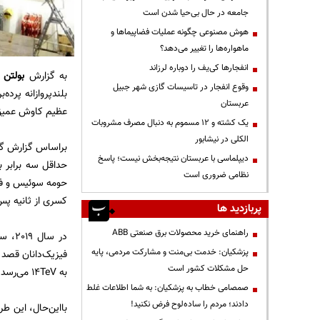
جامعه در حال بی‌حیا شدن است
هوش مصنوعی چگونه عملیات فضاپیماها و
ماهواره‌ها را تغییر می‌دهد؟
انفجارها کی‌یف را دوباره لرزاند
به گزارش
بولتن ن
وقوع انفجار در تاسیسات گازی شهر جبیل
عربستان
عظیم کاوش عمیق‌
یک کشته و ۱۲ مسموم به دنبال مصرف مشروبات
الکلی در نیشابور
براساس گزارش گا
دیپلماسی با عربستان نتیجه‌بخش نیست؛ پاسخ
نظامی ضروری است
حومه سوئیس و فرا
کسری از ثانیه پس
پربازدید ها
راهنمای خرید محصولات برق صنعتی ABB
پزشکیان: خدمت بی‌منت و مشارکت مردمی، پایه
حل مشکلات کشور است
به 14TeV می‌رسد.
صمصامی خطاب به پزشکیان: به شما اطلاعات غلط
دادند؛ مردم را ساده‌لوح فرض نکنید!
بااین‌حال، این ط