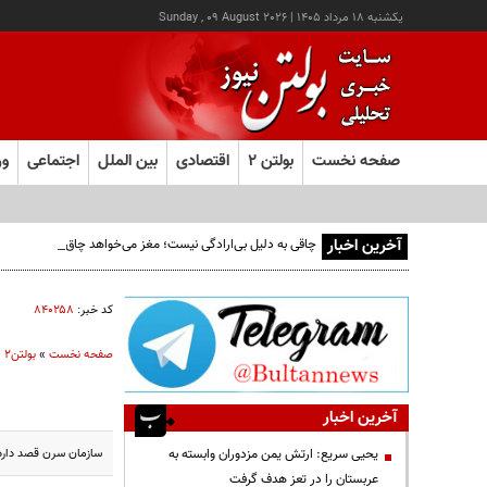
يکشنبه ۱۸ مرداد ۱۴۰۵
|
Sunday , 09 August 2026
صفحه نخست
بولتن ۲
اقتصادی
بین الملل
اجتماعی
ور
آخرین اخبار
چاقی به دلیل بی‌ارادگی نیست؛ مغز می‌خواهد چاق بمانیم!
کد خبر:
۸۴۰۲۵۸
صفحه نخست
»
بولتن2
»
آخرین اخبار
سازمان سرن قصد دارد برخورددهنده‌ای به نام FCC
یحیی سریع: ارتش یمن مزدوران وابسته به
عربستان را در تعز هدف گرفت