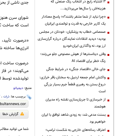
3 اشتباه رایج در انتخاب رنگ صنعتی که
جدی ناشی از بحرا
هزینه‌اش را سال‌ها می‌پردازید...
«چرا نباید از شما متنفر باشند؟»؛ پاسخ معنادار
یک کاربر خارجی به قدرت و توانمندی ایرانیان
است که ساخت FCC را در دهه 2040 به پایان برساند. مدیرکل سرن گفته است:
صمصامی خطاب به پزشکیان: خودتان در مجلس
بودید؛ دیدید انتقادات نمایندگان درباره گران‌سازی
ارز بود، نه واگذاری ایران‌خودرو
انرژی‌ها ساخته ش
وقتی دیتاسنترها از هوش مصنوعی جلو می‌زنند؛
زنگ خطر برای اقتصاد AI
درصورت ساخت این ب
جای خالی «اقتصاد جنگی» در شرایط جنگی
واکنش امام جمعه اردبیل به سخنان باقر خرازی:
تولیدشده توسط این دستگاه، FCC باید در عمقی د
دروغ بستن به رهبری قطعاً جرم بسیار بزرگی
منبع:
دیجیاتو
است
برچسب ها:
ذرات
،
ک
از خبرسازی تا جریان‌سازی نقشه راه مدیران
هوشمند
گزارش خطا
بسنت مدعی شد: به زودی شاهد توافق با ایران
خواهیم بود
شما می توانید مطالب 
اعتراف رسانه‌های خارجی به شکست ترامپ؛