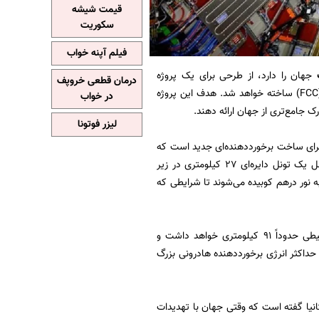
قیمت شیشه
سکوریت
فیلم آپنه خواب
ت
جهان را دارد، از طرحی برای یک پروژه
درمان قطعی خروپف
بلندپروازانه پرده‌برداری کرده‌ است. در این پروژه 20 میلیارد یورویی، «برخورددهنده دایره‌ای آینده» (FCC) ساخته خواهد شد. هدف این پروژه
در خواب
رک جامع‌تری از جهان ارائه دهند.
لیزر فوتونا
رای ساخت برخورددهنده‌ای جدید است که
حداقل سه برابر بزرگ‌تر از برخورددهنده هادرونی بزرگ (LHC) است. برخورددهنده‌ هادرونی در داخل یک تونل دایره‌ای 27 کیلومتری در زیر
 نور درهم کوبیده می‌شوند تا شرایطی که
در سال 2019، سرن برنامه‌هایی را برای برخورددهنده FCC درنظر گرفت. این دستگاه غول‌آسا محیطی حدوداً 91 کیلومتری خواهد داشت و
اتمی را با حداکثر انرژی 100 تراالکترون‌ولت (TeV) درهم بکوبند. حداکثر انرژی برخورددهنده هادرونی بزرگ
انیا گفته است که وقتی جهان با تهدیدات