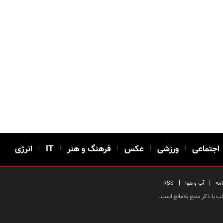
اجتماعی
|
ورزشی
|
عکس
|
فرهنگ و هنر
|
IT
|
انرژی
|
|
امه
آب و هوا
RSS
 با ذکر منبع بلامانع است.