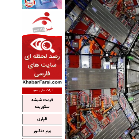
لینک های مفید
قیمت شیشه
سکوریت
آلپاری
بیم دتکتور