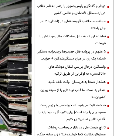
دیدار و گفتگوی رئیس‌جمهور با رهبر معظم انقلاب
درباره مسائل اقتصادی و نظامی کشور
حمله مسلحانه به قهوه‌خانه‌ای در زاهدان؛ ۲ نفر
جان باختند
نماینده ای که به دلیل مشکلات مالی موبایلش را
فروخت
۵ متهم در پرونده قتل حمیدرضا رجب‌زاده دستگیر
شدند/ یک زن در میان دستگیرشدگان + جزئیات
واشنگتن درحال بررسی انتقال موشک‌های
«آتاکامس» به اوکراین از طریق ترکیه
هشدار صنعا به عربستان: وقت تلف نکنید
اعدام بد است اما قلب تپنده‌ای را از سینه بیرون
کشیدن نه!
به همه ثابت می‌شود که دیپلماسی با رژیم پست
سعودی بی‌فایده است| برای تنبیه آل‌سعود باید با
اقدام نظامی تحقیرشان کنیم
تاراج هویت ملی در بازار بی‌صاحب پوشاک؛
مسئولان نظارت کجا خوابیده‌اند؟ / زیر سایه جنگ،