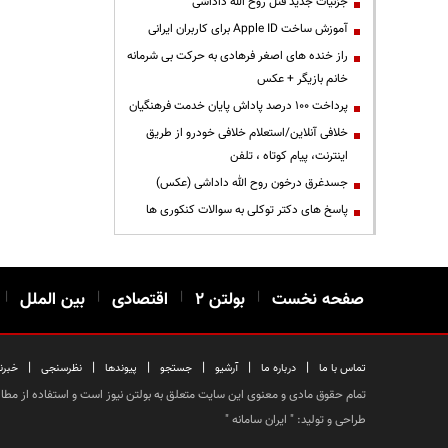
جزئیات جدید قتل روح الله داداشی
آموزش ساخت Apple ID برای کاربران ایرانی
راز خنده های اصغر فرهادی به حرکت بی شرمانه
خانم بازیگر + عکس
پرداخت ۱۰۰ درصد پاداش پایان خدمت فرهنگیان
خلافی آنلاین/استعلام خلافی خودرو از طریق
اینترنت، پیام کوتاه ، تلفن
جسدغرق درخون روح الله داداشی (عکس)
پاسخ های دکتر توکلی به سوالات کنکوری ها
صفحه نخست
|
بولتن ۲
|
اقتصادی
|
بین الملل
|
|
|
|
|
|
|
تماس با ما
درباره ما
آرشیو
جستجو
پیوندها
نظرسنجی
خبرن
تمام حقوق مادی و معنوی این سایت متعلق به بولتن نیوز است و استفاده از مطالب
طراحی و تولید: "
ایران سامانه
"