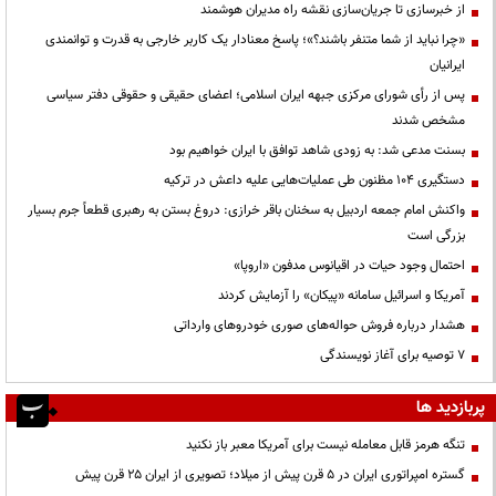
از خبرسازی تا جریان‌سازی نقشه راه مدیران هوشمند
«چرا نباید از شما متنفر باشند؟»؛ پاسخ معنادار یک کاربر خارجی به قدرت و توانمندی
ایرانیان
پس از رأی شورای مرکزی جبهه ایران اسلامی؛ اعضای حقیقی و حقوقی دفتر سیاسی
مشخص شدند
بسنت مدعی شد: به زودی شاهد توافق با ایران خواهیم بود
دستگیری ۱۰۴ مظنون طی عملیات‌هایی علیه داعش در ترکیه
واکنش امام جمعه اردبیل به سخنان باقر خرازی: دروغ بستن به رهبری قطعاً جرم بسیار
بزرگی است
احتمال وجود حیات در اقیانوس مدفون «اروپا»
آمریکا و اسرائیل سامانه «پیکان» را آزمایش کردند
هشدار درباره فروش حواله‌های صوری خودروهای وارداتی
۷ توصیه برای آغاز نویسندگی
پربازدید ها
تنگه هرمز قابل معامله نیست برای آمریکا معبر باز نکنید
گستره امپراتوری ایران در ۵ قرن پیش از میلاد؛ تصویری از ایران ۲۵ قرن پیش