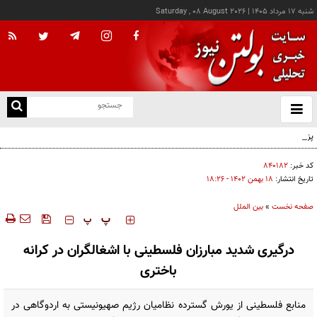
شنبه ۱۷ مرداد ۱۴۰۵
|
Saturday , 08 August 2026
از
و
ته
پزشکیان: خدمت بی‌منت و مشارکت مردمی، پایه حل مشکلات کشور است
ن
نو
کد خبر:
۸۴۰۱۸۲
تاریخ انتشار:
۱۸ بهمن ۱۴۰۲ - ۱۸:۲۶
صفحه نخست
»
بین الملل
‍‍‍ پ
پ
درگیری شدید مبارزان فلسطینی با اشغالگران در کرانه
باختری
منابع فلسطینی از یورش گسترده نظامیان رژیم صهیونیستی به اردوگاهی در