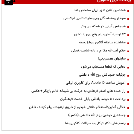
پربحث ترین عناوین
هشتمین کلان شهر ایران مشخص شد
سوابق بیمه شدگان روی سایت تامین اجتماعی
همجنس گرایی در شبکه من و تو
13 توصیه آسان برای رفع بوی بد دهان
مشاهده سامانه آنلاين سوابق بیمه
حكم آيت‌الله مكارم درباره شاهين نجفي
سایتهای همسریابی!
دعايي كه قطعا مستجاب مي‌شود
جزئیات جدید قتل روح الله داداشی
آموزش ساخت Apple ID برای کاربران ایرانی
راز خنده های اصغر فرهادی به حرکت بی شرمانه خانم بازیگر + عکس
پرداخت ۱۰۰ درصد پاداش پایان خدمت فرهنگیان
خلافی آنلاین/استعلام خلافی خودرو از طریق اینترنت، پیام کوتاه ، تلفن
جسدغرق درخون روح الله داداشی (عکس)
پاسخ های دکتر توکلی به سوالات کنکوری ها