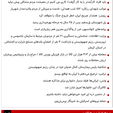
باید افراد کارآمدتر را به کار گرفت/ کاری می کنیم در معیشت مردم مشکلی پیش نیاید
موکب شهدای رزکان؛ ۱۵۲ شب همدلی، خدمت و میزبانی از مردم ولایت‌مدار شهریار
رویترز: هشدار صریح ایران خطر شروع جنگ را متوقف کرد
پل شهرستان پل‌سفید پس از ۲۵ سال به مرحله بهره‌برداری رسید
پیامدهای کنوانسیون خزر از واگذاری بحرین هم زیان‌بارتر است
وزارت اطلاعات: شناسایی و دستگیری ۲۱ نفر از مزدوران مرتبط با سازمان جاسوسی و
تروریستی رژیم صهیونیستی و بازداشت ۴ نفر از اعضای باندهای مسلح شرارت و اغتشاش
در استان کرمان
معامله بیش از ۴۱۳ هزار تن کالا در بازار فیزیکی بورس کالا / حراج باز و پتروشیمی پیشران
ارزش معاملات روز شدند
شکنجه رئیس بیمارستان کمال عدوان غزه در زندان رژیم صهیونیستی
ترامپ: ترجیح می‌دهم با ایران به توافق برسم
ونس: ایرانی‌ها طرف بسیار دشواری برای مذاکره هستند
کالابرگ این خانوارها امروز شارژ شد
از دشمن ذره ای امید خیرخواهی نباید داشته باشیم
حمله نیروهای اسرائیلی به خبرنگار پرس‌تی‌وی