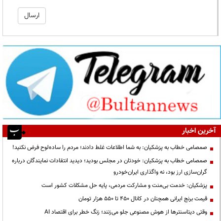
آخرین اخبار
صمصامی خطاب به پزشکیان: به شما اطلاعات غلط دادند؛ مردم را ساده‌لوح فرض نکنید!
صمصامی خطاب به پزشکیان: خودتان در مجلس بودید؛ دیدید انتقادات نمایندگان درباره
گران‌سازی ارز بود، نه واگذاری ایران‌خودرو
پزشکیان: خدمت بی‌منت و مشارکت مردمی، پایه حل مشکلات کشور است
قیمت‌ برنج ایرانی همچنان در کانال ۴۵۰ تا ۵۵۰ هزار تومان
وقتی دیتاسنترها از هوش مصنوعی جلو می‌زنند؛ زنگ خطر برای اقتصاد AI