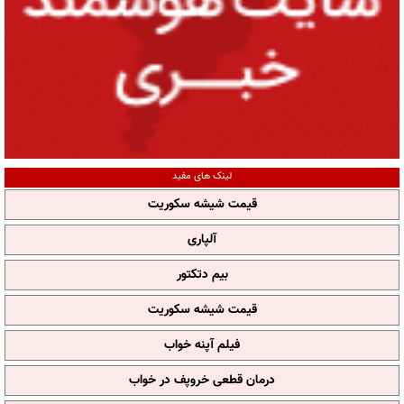
لینک های مفید
قیمت شیشه سکوریت
آلپاری
بیم دتکتور
قیمت شیشه سکوریت
فیلم آپنه خواب
درمان قطعی خروپف در خواب