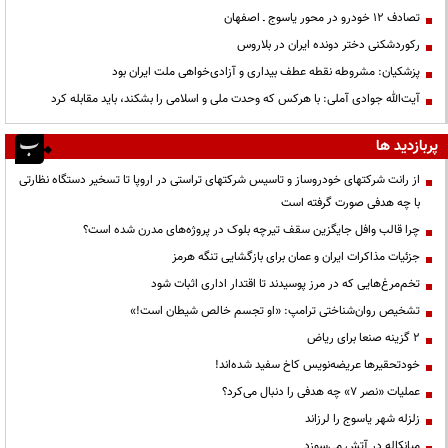
تصادف ۱۲ خودرو در محور یاسوج ـ اصفهان
رکوردشکنی دختر دونده ایران در بلاروس
پزشکیان: مشروطه نقطه عطف بیداری و آزادی‌خواهی ملت ایران بود
آیت‌الله جوادی آملی: با هرکس که وحدت ملی و اسلامی را بشکند، باید مقابله کرد
پربازدید ها
از رانت‌ شرکتهای خودروساز و تاسیس شرکتهای تراستی در اروپا تا تسخیر دستگاه نظارتی
با چه هدفی صورت گرفته است
چرا قالب وافل جایگزین سقف تیرچه بلوک در پروژه‌های مدرن شده است؟
جزئیات مذاکرات ایران و عمان برای بازگشایی تنگه هرمز
تخم‌مرغ‌هایی که در مرز پوسیدند تا اقتدار اداری اثبات شود
تشخیص روان‌شناختی ترامپ: «او تجسم خالص شیطان است!»
۲ گزینه صنعا برای ریاض
خودتحقیرها عریضه‌نویس کاخ سفید شده‌اند!
عملیات «نصر ۷» چه هدفی را دنبال می‌کرد؟
زلزله شهر یاسوج را لرزاند
میانکاله در آتش می‌سوزد