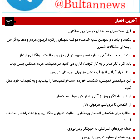
آخرین اخبار
فرق است میان مجاهدان در میدان و ساکتین
یکصد و پنجاه و سومین شب خدمت؛ موکب شهدای رزکان، تریبون مردم و مطالبه‌گر حل
ریشه‌ای مشکلات شهری
هشدار حاجی دلیگانی درباره تغییر سهم دریای خزر و مخالفت با واگذاری امتیاز
باید افراد کارآمدتر را به کار گرفت/ کاری می کنیم در معیشت مردم مشکلی پیش نیاید
هدف قرار گرفتن اتاق‌ فرماندهی مزدوران عربستان در یمن
این دیپلماسی نمایشی، شکست خورده است/واقعیت‌ها را بپذیرید و به تعهدات خود عمل
کنید
امید مالباختگان رمزارز آبکی به فروش اموال محکومان
از التماس تا فروپاشی هژمونی دلار
مطالبه برای شکستن انحصار پیمانکاری؛ نظارت دقیق بر واگذاری پروژه‌ها، راهکار مقابله با
فساد
حمله نیروهای اسرائیلی به خبرنگار پرس‌تی‌وی
پیام هشدار مقاومت یمن به ریاض