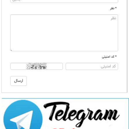
* نظر
* کد امنیتی