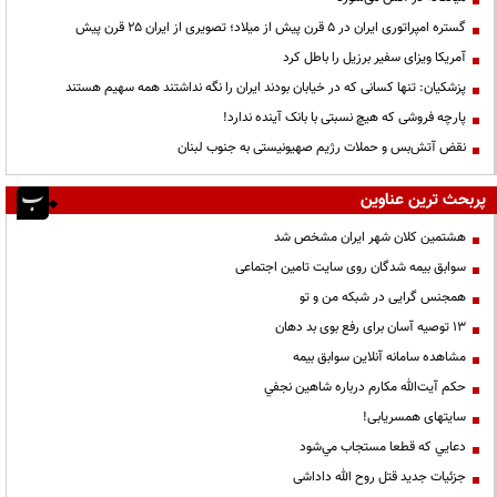
گستره امپراتوری ایران در ۵ قرن پیش از میلاد؛ تصویری از ایران ۲۵ قرن پیش
آمریکا ویزای سفیر برزیل را باطل کرد
پزشکیان: تنها کسانی که در خیابان بودند ایران را نگه نداشتند همه سهیم هستند
پارچه فروشی که هیچ نسبتی با بانک آینده ندارد!
نقض آتش‌بس و حملات رژیم صهیونیستی به جنوب لبنان
پربحث ترین عناوین
هشتمین کلان شهر ایران مشخص شد
سوابق بیمه شدگان روی سایت تامین اجتماعی
همجنس گرایی در شبکه من و تو
13 توصیه آسان برای رفع بوی بد دهان
مشاهده سامانه آنلاين سوابق بیمه
حكم آيت‌الله مكارم درباره شاهين نجفي
سایتهای همسریابی!
دعايي كه قطعا مستجاب مي‌شود
جزئیات جدید قتل روح الله داداشی