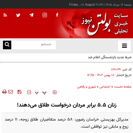
جمعه ۱۶ مرداد ۱۴۰۵
|
Friday , 07 August 2026
از
و
ته
شرط جدید بازنشستگی اعلام شد
ن
نو
کد خبر:
۸۴۰۱۶۹
تاریخ انتشار:
۱۸ بهمن ۱۴۰۲ - ۱۶:۲۵
صفحه نخست
»
اجتماعی
»
شهری و رفاهی
‍‍‍ پ
پ
زنان ۵.۵ برابر مردان درخواست طلاق می‌دهند!
مدیرکل بهزیستی خراسان رضوی: ۵۸ درصد متقاضیان طلاق زوجه، ۱۱ درصد
زوج و مابقی نیز توافقی است.