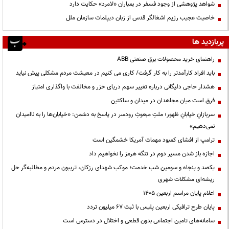
شواهد پژوهشی از وجود فسفر در بمباران «لامرد» حکایت دارد
خاصیت عجیب رژیم اشغالگر قدس از زبان دیپلمات سازمان ملل
پربازدید ها
راهنمای خرید محصولات برق صنعتی ABB
باید افراد کارآمدتر را به کار گرفت/ کاری می کنیم در معیشت مردم مشکلی پیش نیاید
هشدار حاجی دلیگانی درباره تغییر سهم دریای خزر و مخالفت با واگذاری امتیاز
فرق است میان مجاهدان در میدان و ساکتین
سربازانِ خیابانِ ظهور؛ ملتِ مبعوثِ رودسر در پاسخ به دشمن: «خیابان‌ها را به ناامیدان
نمی‌دهیم»
ترامپ از افشای کمبود مهمات آمریکا خشمگین است
اجازه باز شدن مسیر دوم در تنگه هرمز را نخواهیم داد
یکصد و پنجاه و سومین شب خدمت؛ موکب شهدای رزکان، تریبون مردم و مطالبه‌گر حل
ریشه‌ای مشکلات شهری
اعلام پایان مراسم اربعین ۱۴۰۵
پایان طرح ترافیکی اربعین پلیس با ثبت ۶۷ میلیون تردد
سامانه‌های تامین اجتماعی بدون قطعی و اختلال در دسترس است