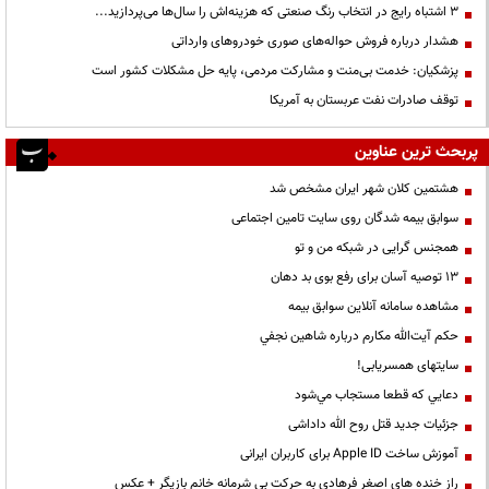
3 اشتباه رایج در انتخاب رنگ صنعتی که هزینه‌اش را سال‌ها می‌پردازید...
هشدار درباره فروش حواله‌های صوری خودروهای وارداتی
پزشکیان: خدمت بی‌منت و مشارکت مردمی، پایه حل مشکلات کشور است
توقف صادرات نفت عربستان به آمریکا
پربحث ترین عناوین
هشتمین کلان شهر ایران مشخص شد
سوابق بیمه شدگان روی سایت تامین اجتماعی
همجنس گرایی در شبکه من و تو
13 توصیه آسان برای رفع بوی بد دهان
مشاهده سامانه آنلاين سوابق بیمه
حكم آيت‌الله مكارم درباره شاهين نجفي
سایتهای همسریابی!
دعايي كه قطعا مستجاب مي‌شود
جزئیات جدید قتل روح الله داداشی
آموزش ساخت Apple ID برای کاربران ایرانی
راز خنده های اصغر فرهادی به حرکت بی شرمانه خانم بازیگر + عکس