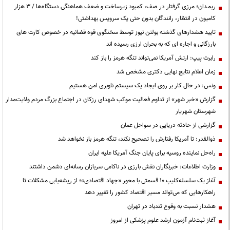
ریمـدان؛ مرزی گرفتار در صف، کمبود زیرساخت و ضعف هماهنگی دستگاه‌ها / ۳ هزار
کامیون در انتظار، رانندگان بدون حتی یک سرویس بهداشتی!
تایید هشدارهای گذشته بولتن نیوز توسط سخنگوی قوه قضائیه در خصوص کارت های
بارزگانی و اجاره ای که به بحران ارزی رسیده اند
رابرت پیپ: ارتش آمریکا نمی‌تواند تنگه هرمز را باز کند
زمان اعلام نتایج نهایی دکتری مشخص شد
ونس: در حال کار بر روی ایجاد یک سیستم ناوبری امن هستیم
گزارش «خبر شهر» از تداوم فعالیت موکب شهدای رزکان در اجتماع بزرگ مردم ولایت‌مدار
شهرستان شهریار
گزارشی از حادثه دریایی در سواحل عمان
ذوالقدر: تا آمریکا رفتارش را تصحیح نکند، تنگه هرمز باز نخواهد شد
راه‌حل نماینده روسیه برای پایان جنگ آمریکا علیه ایران
وزارت اطلاعات: خبرنگاران نقش بارزی در ناکامی سربازان رسانه‌ای دشمن داشتند
آغاز یک سلسله‌کلیپ ۱۰ قسمتی با محور «جهاد اقتصادی»؛ از ریشه‌یابی مشکلات تا
راهکارهایی که می‌تواند مسیر اقتصاد کشور را تغییر دهد
هشدار نسبت به وقوع تندباد در تهران
آغاز ثبت‌نام آزمون ارشد علوم پزشکی از امروز