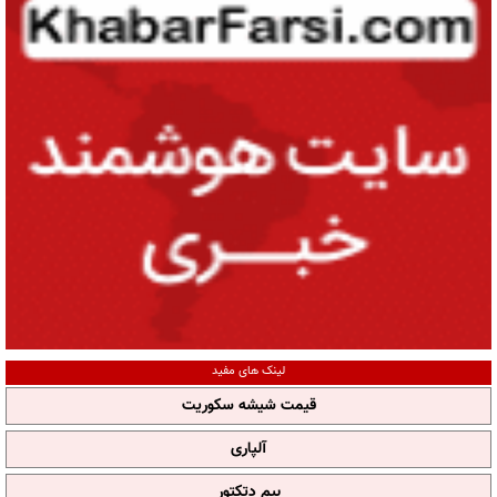
لینک های مفید
قیمت شیشه سکوریت
آلپاری
بیم دتکتور