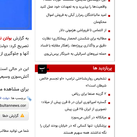
واقعیت‌ها را بپذیرید و به تعهدات خود عمل کنید
امید مالباختگان رمزارز آبکی به فروش اموال
محکومان
از التماس تا فروپاشی هژمونی دلار
به گزارش
بولتن نی
مطالبه برای شکستن انحصار پیمانکاری؛ نظارت
تصریح کرد: دولت
دقیق بر واگذاری پروژه‌ها، راهکار مقابله با فساد
آنها و جلوگیری از 
حمله نیروهای اسرائیلی به خبرنگار پرس‌تی‌وی
پربازدید ها
این در حالی است 
آتش‌سوزی وسیعی 
تشخیص روان‌شناختی ترامپ: «او تجسم خالص
شیطان است!»
برای مشاهده مطا
۲ گزینه صنعا برای ریاض
برچسب ها:
دولت اق
گستره امپراتوری ایران در ۵ قرن پیش از میلاد؛
تصویری از ایران ۲۵ قرن پیش
گزارش خطا
میانکاله در آتش می‌سوزد
پزشکیان: تنها کسانی که در خیابان بودند ایران را
شما می توانید مطالب 
نگه نداشتند همه سهیم هستند