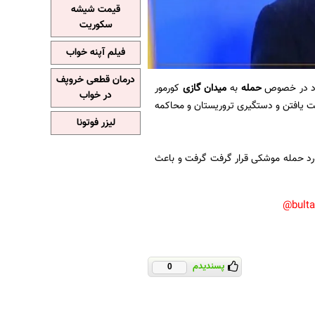
قیمت شیشه
سکوریت
فیلم آپنه خواب
درمان قطعی خروپف
ود در خصوص
حمله
به
میدان گازی
کورمور
در خواب
ت یافتن و دستگیری تروریستان و محاکمه
لیزر فوتونا
ورد حمله موشکی قرار گرفت گرفت و باعث
bult
پسندیدم
0