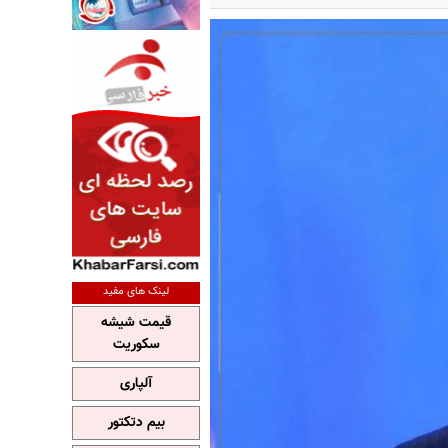
لینک های مفید
قیمت شیشه
سکوریت
آلپاری
بیم دتکتور