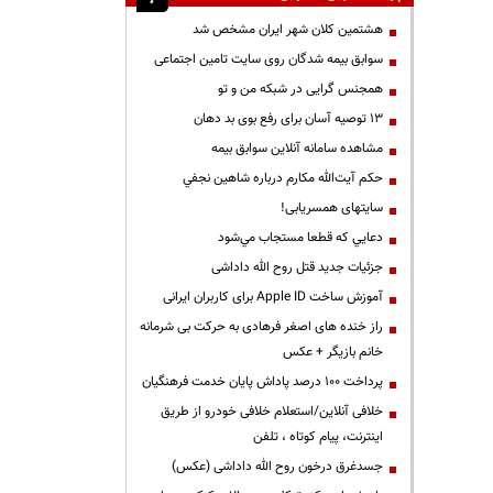
هشتمین کلان شهر ایران مشخص شد
سوابق بیمه شدگان روی سایت تامین اجتماعی
همجنس گرایی در شبکه من و تو
13 توصیه آسان برای رفع بوی بد دهان
مشاهده سامانه آنلاين سوابق بیمه
حكم آيت‌الله مكارم درباره شاهين نجفي
سایتهای همسریابی!
دعايي كه قطعا مستجاب مي‌شود
جزئیات جدید قتل روح الله داداشی
آموزش ساخت Apple ID برای کاربران ایرانی
راز خنده های اصغر فرهادی به حرکت بی شرمانه
خانم بازیگر + عکس
پرداخت ۱۰۰ درصد پاداش پایان خدمت فرهنگیان
خلافی آنلاین/استعلام خلافی خودرو از طریق
اینترنت، پیام کوتاه ، تلفن
جسدغرق درخون روح الله داداشی (عکس)