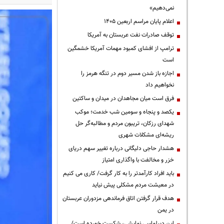
نمی‌دهیم»
اعلام پایان مراسم اربعین ۱۴۰۵
توقف صادرات نفت عربستان به آمریکا
ترامپ از افشای کمبود مهمات آمریکا خشمگین
است
اجازه باز شدن مسیر دوم در تنگه هرمز را
نخواهیم داد
فرق است میان مجاهدان در میدان و ساکتین
یکصد و پنجاه و سومین شب خدمت؛ موکب
شهدای رزکان، تریبون مردم و مطالبه‌گر حل
ریشه‌ای مشکلات شهری
هشدار حاجی دلیگانی درباره تغییر سهم دریای
خزر و مخالفت با واگذاری امتیاز
باید افراد کارآمدتر را به کار گرفت/ کاری می کنیم
در معیشت مردم مشکلی پیش نیاید
هدف قرار گرفتن اتاق‌ فرماندهی مزدوران عربستان
در یمن
این دیپلماسی نمایشی، شکست خورده است/