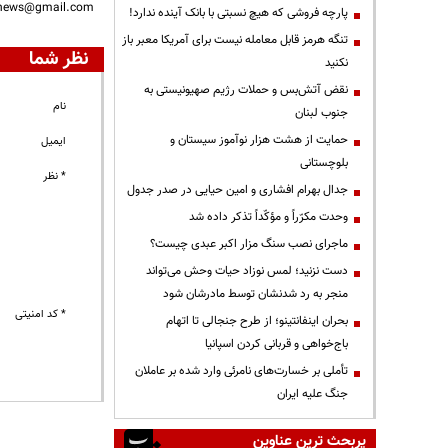
nnews@gmail.com
پارچه فروشی که هیچ نسبتی با بانک آینده ندارد!
تنگه هرمز قابل معامله نیست برای آمریکا معبر باز
نظر شما
نکنید
نقض آتش‌بس و حملات رژیم صهیونیستی به
نام
جنوب لبنان
حمایت از هشت هزار نوآموز سیستان و
ایمیل
بلوچستانی
* نظر
جدال بهرام افشاری و امین حیایی در صدر جدول
وحدت مکرّراً و مؤکّداً تذکر داده شد
ماجرای نصب سنگ مزار اکبر عبدی چیست؟
دست نزنید؛ لمس نوزاد حیات وحش می‌تواند
منجر به رد شدنشان توسط مادرشان شود
* کد امنیتی
بحران اینفانتینو؛ از طرح جنجالی تا اتهام
باج‌خواهی و قربانی کردن اسپانیا
تأملی بر خسارت‌های نامرئی وارد شده بر عاملان
جنگ علیه ایران
پربحث ترین عناوین