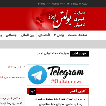
جمعه ۱۶ مرداد ۱۴۰۵
|
Friday , 07 August 2026
صفحه نخست
بولتن ۲
اقتصادی
بین الملل
اجتماعی
ور
آخرین اخبار
وقوع یک حادثه دریایی در جنوب شرق عدن
کد خبر:
۸۳۹۱۶۸
صفحه نخست
»
بین المل
آخرین اخبار
سخنگوی اقلیم کردستان
سربازانِ خیابانِ ظهور؛ ملتِ مبعوثِ رودسر در
که در بررسی‌ها لازم ب
پاسخ به دشمن: «خیابان‌ها را به ناامیدان