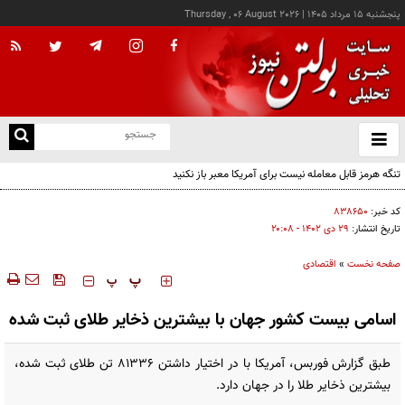
پنجشنبه ۱۵ مرداد ۱۴۰۵
|
Thursday , 06 August 2026
از
و
ته
تنگه هرمز قابل معامله نیست برای آمریکا معبر باز نکنید
ن
نو
کد خبر:
۸۳۸۶۵۰
تاریخ انتشار:
۲۹ دی ۱۴۰۲ - ۲۰:۰۸
صفحه نخست
»
اقتصادی
‍‍‍ پ
پ
اسامی بیست کشور جهان با بیشترین ذخایر طلای ثبت شده
طبق گزارش فوربس، آمریکا با در اختیار داشتن ۸۱۳۳۶ تن طلای ثبت شده،
بیشترین ذخایر طلا را در جهان دارد.