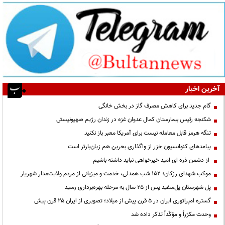
آخرین اخبار
گام جدید برای کاهش مصرف گاز در بخش خانگی
شکنجه رئیس بیمارستان کمال عدوان غزه در زندان رژیم صهیونیستی
تنگه هرمز قابل معامله نیست برای آمریکا معبر باز نکنید
پیامدهای کنوانسیون خزر از واگذاری بحرین هم زیان‌بارتر است
از دشمن ذره ای امید خیرخواهی نباید داشته باشیم
موکب شهدای رزکان؛ ۱۵۲ شب همدلی، خدمت و میزبانی از مردم ولایت‌مدار شهریار
پل شهرستان پل‌سفید پس از ۲۵ سال به مرحله بهره‌برداری رسید
گستره امپراتوری ایران در ۵ قرن پیش از میلاد؛ تصویری از ایران ۲۵ قرن پیش
وحدت مکرّراً و مؤکّداً تذکر داده شد