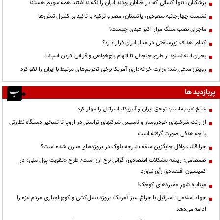
پزشکیان: تنها کسانی که در خیابان بودند ایران را نگه نداشتند همه سهیم هستند
نشست چهارجانبه سعودی، پاکستان، مصر و ترکیه با تاکید بر کنترل تنش‌ها
ماجرای نصب سنگ مزار اکبر عبدی چیست؟
کدام اهداف زیرساختی در مدار ایران قرار دارد؟
بحران اینفانتینو؛ از طرح جنجالی تا اتهام باج‌خواهی و قربانی کردن اسپانیا
رویترز مدعی شد: وزارت خزانه‌داری آمریکا برخی تحریم‌های مرتبط با ایران را لغو کرد
پربازدید ها
شیخ نعیم قاسم: توافق ایران و آمریکا، اسرائیل را مهار کرد
از رانت‌ شرکتهای خودروساز و تاسیس شرکتهای تراستی در اروپا تا تسخیر دستگاه نظارتی
با چه هدفی صورت گرفته است
چرا قالب وافل جایگزین سقف تیرچه بلوک در پروژه‌های مدرن شده است؟
صمصامی: ریشه مشکلات اقتصادی، گرانی نرخ ارز است/ طرح «تقویت پول ملی» در
کمیسیون اقتصادی رأی نیاورد
میناب؛ شهرِ مقبره‌های کوچک!
جهاد اسلامی: اسرائیل با چراغ سبز آمریکا، پروژه نسل‌کشی و کوچ اجباری مردم غزه را
ادامه می‌دهد