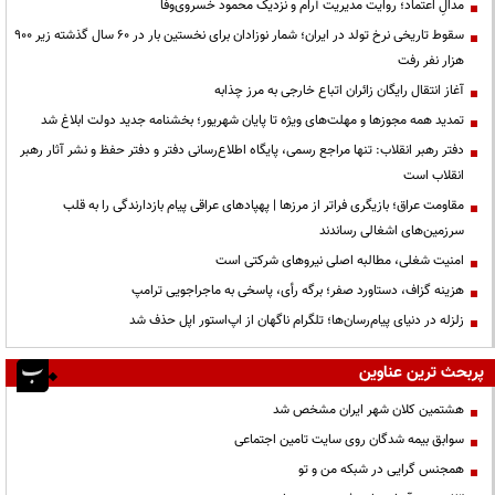
مدالِ اعتماد؛ روایت مدیریت آرام و نزدیک محمود خسروی‌وفا
سقوط تاریخی نرخ تولد در ایران؛ شمار نوزادان برای نخستین بار در ۶۰ سال گذشته زیر ۹۰۰
هزار نفر رفت
آغاز انتقال رایگان زائران اتباع خارجی به مرز چذابه
تمدید همه مجوزها و مهلت‌های ویژه تا پایان شهریور؛ بخشنامه جدید دولت ابلاغ شد
دفتر رهبر انقلاب: تنها مراجع رسمی، پایگاه اطلاع‌رسانی دفتر و دفتر حفظ و نشر آثار رهبر
انقلاب است
مقاومت عراق؛ بازیگری فراتر از مرزها | پهپادهای عراقی پیام بازدارندگی را به قلب
سرزمین‌های اشغالی رساندند
‌امنیت شغلی، مطالبه اصلی نیروهای شرکتی است
هزینه گزاف، دستاورد صفر؛ برگه رأی، پاسخی به ماجراجویی ترامپ
زلزله در دنیای پیام‌رسان‌ها؛ تلگرام ناگهان از اپ‌استور اپل حذف شد
پربحث ترین عناوین
هشتمین کلان شهر ایران مشخص شد
سوابق بیمه شدگان روی سایت تامین اجتماعی
همجنس گرایی در شبکه من و تو