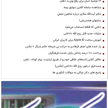
13 توصیه آسان برای رفع بوی بد دهان
مشاهده سامانه آنلاين سوابق بیمه
حكم آيت‌الله مكارم درباره شاهين نجفي
سایتهای همسریابی!
دعايي كه قطعا مستجاب مي‌شود
جزئیات جدید قتل روح الله داداشی
آموزش ساخت Apple ID برای کاربران ایرانی
راز خنده های اصغر فرهادی به حرکت بی شرمانه خانم بازیگر + عکس
پرداخت ۱۰۰ درصد پاداش پایان خدمت فرهنگیان
خلافی آنلاین/استعلام خلافی خودرو از طریق اینترنت، پیام کوتاه ، تلفن
جسدغرق درخون روح الله داداشی (عکس)
پاسخ های دکتر توکلی به سوالات کنکوری ها