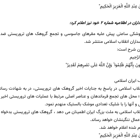
ْ عِنْدِ اللَّهِ الْعَزِیزِ الْحَکِیمِ"
لاعیه شماره 2 خود نیز اعلام کرد:
وشکی ساعتی پیش علیه مقرهای جاسوسی و تجمع گروهک های تروریستی ضد ایر
ین شرح است:
لرَّحِیم
ونَ بِأَنَّهُمْ ظُلِمُوا ۚ وَإِنَّ اللَّهَ عَلَى نَصْرِهِمْ لَقَدِیرٌ"
ایران اسلامی
نقلاب اسلامی در پاسخ به جنایات اخیر گروهک های تروریستی، در به شهادت رسا
 محل های تجمع فرماندهان و عناصر اصلی مرتبط با عملیات های تروریستی اخیر 
 و آنها را با شلیک تعدادی موشک بالستیک منهدم نمود.
قلاب اسلامی به ملت بزرگ ایران اطمینان می دهد ، گروهک های تروریستی بدخواه م
 اعمال ننگینشان خواهد رساند.
 شده اعلام خواهد شد.
ْ عِنْدِ اللَّهِ الْعَزِیزِ الْحَکِیمِ"