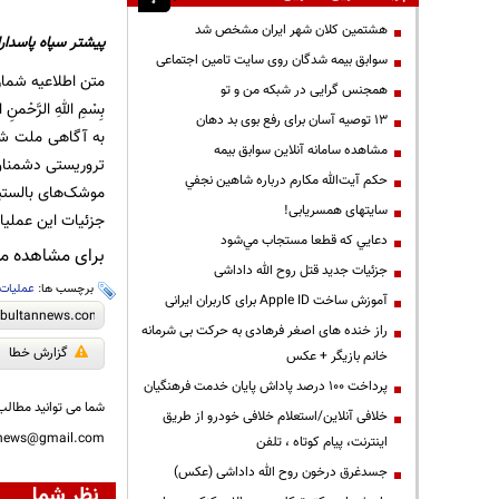
هشتمین کلان شهر ایران مشخص شد
پیشتر سپاه پاسداران در اطلاعیه شمار
سوابق بیمه شدگان روی سایت تامین اجتماعی
متن اطلاعیه شماره 1 سپاه پاسداران انقلاب اسلامی نیز به این ش
همجنس گرایی در شبکه من و تو
بِسْمِ اللهِ الرَّحْمنِ ا
13 توصیه آسان برای رفع بوی بد دهان
به آگاهی ملت شری
مشاهده سامانه آنلاين سوابق بیمه
تروریستی دشمنان
حكم آيت‌الله مكارم درباره شاهين نجفي
موشک‌های بالستی
سایتهای همسریابی!
جزئیات این عملیا
دعايي كه قطعا مستجاب مي‌شود
برای مشاهده مطا
جزئیات جدید قتل روح الله داداشی
برچسب ها:
عملیات
آموزش ساخت Apple ID برای کاربران ایرانی
راز خنده های اصغر فرهادی به حرکت بی شرمانه
گزارش خطا
خانم بازیگر + عکس
پرداخت ۱۰۰ درصد پاداش پایان خدمت فرهنگیان
شما می توانید مطالب 
خلافی آنلاین/استعلام خلافی خودرو از طریق
nnews@gmail.com
اینترنت، پیام کوتاه ، تلفن
جسدغرق درخون روح الله داداشی (عکس)
نظر شما