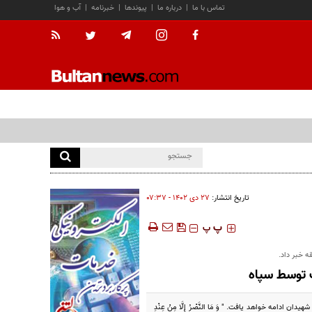
تماس با ما
|
درباره ما
|
پیوندها
|
خبرنامه
|
آب و هوا
تاریخ انتشار:
۲۷ دی ۱۴۰۲ - ۰۷:۳۷
‍‍‍ پ
پ
ه خبر داد.
 توسط سپاه
ه خواهد یافت. " وَ مَا النَّصْرُ إِلَّا مِنْ عِنْدِ