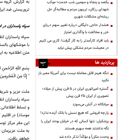
به گزارش
گروه س
یکصد و پنجاه و سومین شب خدمت؛ موکب
تروریستی ضد ایرا
شهدای رزکان، تریبون مردم و مطالبه‌گر حل
ریشه‌ای مشکلات شهری
هشدار حاجی دلیگانی درباره تغییر سهم دریای
سپاه پاسداران در اطلاعیه شم
خزر و مخالفت با واگذاری امتیاز
باید افراد کارآمدتر را به کار گرفت/ کاری می کنیم
با موشکهای بالست
در معیشت مردم مشکلی پیش نیاید
متن اطلاعیه به ا
پربازدید ها
بِسْمِ اللهِ الرَّحْمنِ ا
تنگه هرمز قابل معامله نیست برای آمریکا معبر باز
" إِنَّا مِنَ الْمُجْرِمِین
نکنید
گستره امپراتوری ایران در ۵ قرن پیش از میلاد؛
ملت عزیز و شریف 
تصویری از ایران ۲۵ قرن پیش
سپاه پاسداران ان
میانکاله در آتش می‌سوزد
و تسلط اطلاعاتی
پارچه فروشی که هیچ نسبتی با بانک آینده ندارد!
موساد) در اقلیم ک
پزشکیان: تنها کسانی که در خیابان بودند ایران را
این مقر مرکز تو
نگه نداشتند همه سهیم هستند
به ملت عزیزمان ا
وحدت مکرّراً و مؤکّداً تذکر داده شد
خواهد یافت.