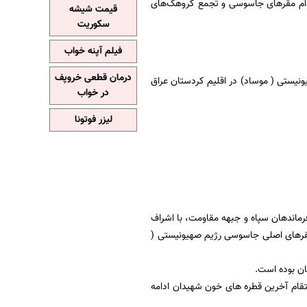
لامی در 3 اطلاعیه‌ جداگانه از انهدام مقرهای جاسوسی و تجمع گروهک‌های
قیمت شیشه
سکوریت
فیلم آپنه خواب
درمان قطعی خروپف
م مقر جاسوسی رژیم صهیونیستی ( موساد) در اقلیم کردستان عراق
در خواب
لیزر فوتونا
رماندهان سپاه و جبهه مقاومت، با اشراف
 مقرهای اصلی جاسوسی رژیم صهیونیستی (
ن بوده است.
تقام آخرین قطره های خون شهیدان ادامه