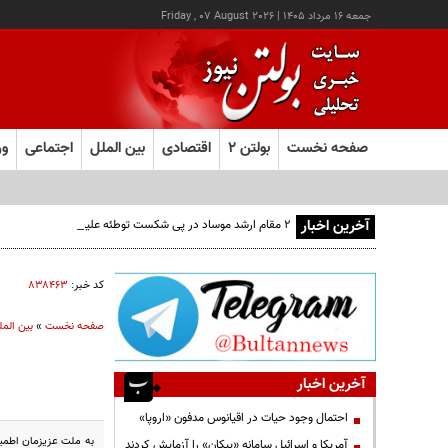
جمعه ۱۶ مرداد ۱۴۰۵
|
Friday , 07 August 2026
صفحه نخست
بولتن ۲
اقتصادی
بین الملل
اجتماعی
ور
آخرین اخبار
۲ مقام‌ ارشد موساد در پی شکست توطئه علیه ایران برکنار شدند
کد خبر:
۸۳۸۴۶۳
صفحه نخست
»
بین المل
آخرین اخبار
احتمال وجود حیات در اقیانوس مدفون «اروپا»
به ملت عزیزمان اطمینان
آمریکا و اسرائیل سامانه «پیکان» را آزمایش کردند