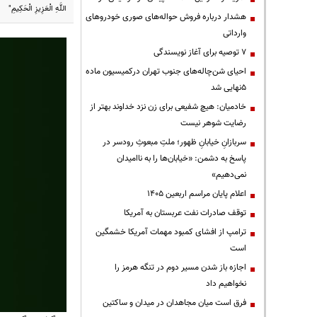
اللَّهِ الْعَزِیزِ الْحَکِیمِ"
هشدار درباره فروش حواله‌های صوری خودروهای
وارداتی
۷ توصیه برای آغاز نویسندگی
احیای شن‌چاله‌های جنوب تهران درکمیسیون ماده
۵نهایی شد
خادمیان: هیچ شفیعی برای زن نزد خداوند بهتر از
رضایت شوهر نیست
سربازانِ خیابانِ ظهور؛ ملتِ مبعوثِ رودسر در
پاسخ به دشمن: «خیابان‌ها را به ناامیدان
نمی‌دهیم»
اعلام پایان مراسم اربعین ۱۴۰۵
توقف صادرات نفت عربستان به آمریکا
ترامپ از افشای کمبود مهمات آمریکا خشمگین
است
اجازه باز شدن مسیر دوم در تنگه هرمز را
نخواهیم داد
فرق است میان مجاهدان در میدان و ساکتین