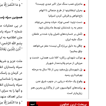
ماجرای نصب سنگ مزار اکبر عبدی چیست؟
" وَ مَا النَّصْرُ إِلَّا مِن
بحران اینفانتینو؛ از طرح جنجالی تا اتهام
باج‌خواهی و قربانی کردن اسپانیا
همچنین سپاه پاسداران در اط
دست نزنید؛ لمس نوزاد حیات وحش می‌تواند
در پی عملیات م
منجر به رد شدنشان توسط مادرشان شود
شماره 2 سپاه پاسداران انقلاب اسلامی منتشر شد.
تأملی بر خسارت‌های نامرئی وارد شده بر عاملان
متن اطلاعیه به ا
جنگ علیه ایران
بِسْمِ اللهِ الرَّحْمنِ ا
چاقی به دلیل بی‌ارادگی نیست؛ مغز می‌خواهد
" أُذِنَ لِلَّذِینَ یُقَاتَلُ
چاق بمانیم!
موکب شهدای رزکان؛ ۱۵۲ شب همدلی، خدمت و
ملت عزیز و شریف 
میزبانی از مردم ولایت‌مدار شهریار
سپاه پاسداران ا
پل شهرستان پل‌سفید پس از ۲۵ سال به مرحله
در کرمان و راسک؛
بهره‌برداری رسید
سوریه را شناسایی
وقوع یک حادثه دریایی در جنوب شرق عدن
سپاه پاسداران ان
پیامدهای کنوانسیون خزر از واگذاری بحرین هم
و آنها را به سزای
زیان‌بارتر است
سایر اهداف منهدم
" وَ مَا النَّصْرُ إِلَّا مِن
پربحث ترین عناوین