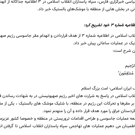
یاسی
خبرگزاری فارس، سپاه پاسداران انقلاب اس
نی در بخش هایی از منطقه با موشک‌های بالستیک خبر داد.
اره 3 خود تشریح کرد:
سپاه پاسداران انقلاب اسلامی در اطلاعیه شماره 3 از هدف قراردادن و انهدا
یک در عملیات ساعاتی پیش خبر داد.
ین شرح است:
لرَّحِیم
َ مُنتَقِمُونَ"
ایران اسلامی- امت بزرگ اسلام
قلاب اسلامی در پاسخ به شرارت های اخیر رژیم صهیونیستی در به شهادت رساندن ف
 بر مقرها و تحرکات این رژیم در منطقه، با شلیک موشک های بالستیک ، یکی از
ردستان عراق را مورد هدف قرار داده و آن را منهدم نمود.
سعه عملیات جاسوسی و طراحی اقدامات تروریستی در منطقه و خصوصا کشور عزیزما
طمینان می دهیم عملیات های تهاجمی سپاه پاسداران انقلاب اسلامی تا گرفتن ان