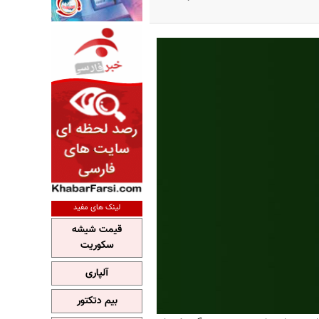
لینک های مفید
قیمت شیشه
سکوریت
آلپاری
بیم دتکتور