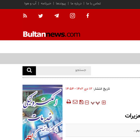
تماس با ما
|
درباره ما
|
پیوندها
|
خبرنامه
|
آب و هوا
تاریخ انتشار:
۱۲ دی ۱۴۰۲ - ۱۴:۵۴
‍‍‍ پ
پ
زیرات
م...