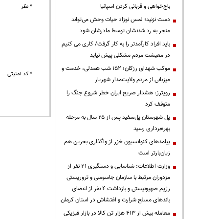
باج‌خواهی و قربانی کردن اسپانیا
* نظر
دست نزنید؛ لمس نوزاد حیات وحش می‌تواند
منجر به رد شدنشان توسط مادرشان شود
باید افراد کارآمدتر را به کار گرفت/ کاری می کنیم
در معیشت مردم مشکلی پیش نیاید
موکب شهدای رزکان؛ ۱۵۲ شب همدلی، خدمت و
* کد امنیتی
میزبانی از مردم ولایت‌مدار شهریار
رویترز: هشدار صریح ایران خطر شروع جنگ را
متوقف کرد
پل شهرستان پل‌سفید پس از ۲۵ سال به مرحله
بهره‌برداری رسید
پیامدهای کنوانسیون خزر از واگذاری بحرین هم
زیان‌بارتر است
وزارت اطلاعات: شناسایی و دستگیری ۲۱ نفر از
مزدوران مرتبط با سازمان جاسوسی و تروریستی
رژیم صهیونیستی و بازداشت ۴ نفر از اعضای
باندهای مسلح شرارت و اغتشاش در استان کرمان
معامله بیش از ۴۱۳ هزار تن کالا در بازار فیزیکی