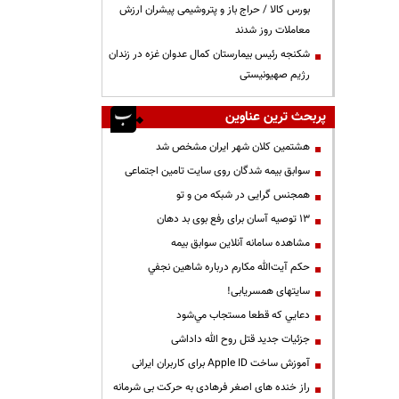
بورس کالا / حراج باز و پتروشیمی پیشران ارزش
معاملات روز شدند
شکنجه رئیس بیمارستان کمال عدوان غزه در زندان
رژیم صهیونیستی
پربحث ترین عناوین
هشتمین کلان شهر ایران مشخص شد
سوابق بیمه شدگان روی سایت تامین اجتماعی
همجنس گرایی در شبکه من و تو
13 توصیه آسان برای رفع بوی بد دهان
مشاهده سامانه آنلاين سوابق بیمه
حكم آيت‌الله مكارم درباره شاهين نجفي
سایتهای همسریابی!
دعايي كه قطعا مستجاب مي‌شود
جزئیات جدید قتل روح الله داداشی
آموزش ساخت Apple ID برای کاربران ایرانی
راز خنده های اصغر فرهادی به حرکت بی شرمانه