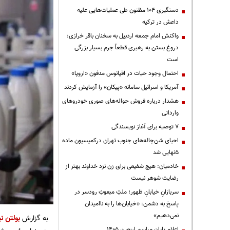
دستگیری ۱۰۴ مظنون طی عملیات‌هایی علیه
داعش در ترکیه
واکنش امام جمعه اردبیل به سخنان باقر خرازی:
دروغ بستن به رهبری قطعاً جرم بسیار بزرگی
است
احتمال وجود حیات در اقیانوس مدفون «اروپا»
آمریکا و اسرائیل سامانه «پیکان» را آزمایش کردند
هشدار درباره فروش حواله‌های صوری خودروهای
وارداتی
۷ توصیه برای آغاز نویسندگی
احیای شن‌چاله‌های جنوب تهران درکمیسیون ماده
۵نهایی شد
خادمیان: هیچ شفیعی برای زن نزد خداوند بهتر از
رضایت شوهر نیست
سربازانِ خیابانِ ظهور؛ ملتِ مبعوثِ رودسر در
پاسخ به دشمن: «خیابان‌ها را به ناامیدان
نمی‌دهیم»
به گزارش
بولتن نی
اعلام پایان مراسم اربعین ۱۴۰۵