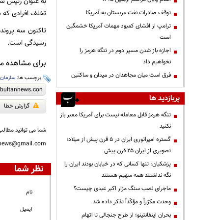
به عنوان رئیس شع
تخلف افرادی که س
توقف صادرات نفت عربستان به آمریکا
ترامپ از افشای کمبود مهمات آمریکا خشمگین
تاکنون سه پرونده
است
رسیدگی است.
اجازه باز شدن مسیر دوم در تنگه هرمز را
نخواهیم داد
برای مشاهده مطا
فرق است میان مجاهدان در میدان و ساکتین
برچسب ها:
سازمان 
پربازدید ها
گزارش خطا
تنگه هرمز قابل معامله نیست برای آمریکا معبر باز
نکنید
شما می توانید مطالب 
گستره امپراتوری ایران در ۵ قرن پیش از میلاد؛
nnews@gmail.com
تصویری از ایران ۲۵ قرن پیش
پزشکیان: تنها کسانی که در خیابان بودند ایران را
نظر شما
نگه نداشتند همه سهیم هستند
ماجرای نصب سنگ مزار اکبر عبدی چیست؟
نام
وحدت مکرّراً و مؤکّداً تذکر داده شد
ایمیل
بحران اینفانتینو؛ از طرح جنجالی تا اتهام