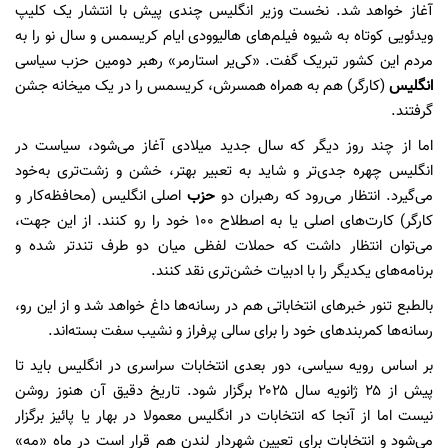
آغاز خواهد شد. نخست وزیر انگلیس چندی پیش با انتشار یک کلیپ
ویدئویی کوتاه به شیوه فیلم‌های هالیوودی ایام کریسمس و سال نو را به
مردم این کشور تبریک گفت. «کی‌یر استارمر» رهبر دومین حزب سیاسی
انگلیس
(کارگر) هم به همراه همسرش، کریسمس را در یک میخانه جشن
گرفتند.
اما از چند روز دیگر که سال جدید میلادی آغاز می‌شود، سیاست در
انگلیس چهره جدی‌تر و شاید به تعبیر بهتر، خشن و زشت‌تری به‌خود
می‌گیرد. انتظار می‌رود که رهبران دو
حزب
اصلی انگلیس (محافظه‌کار و
کارگر) کارت‌های اصلی یا به اصطلاح ۱۰۰ خود را رو کنند. از این جهت،
می‌توان انتظار داشت که حملات لفظی میان دو طرف تندتر شده و
برنامه‌های یکدیگر را با ادبیات خشن‌تری نقد کنند.
بالطبع تنور خبرهای انتخاباتی هم در رسانه‌ها داغ خواهد شد و از این رو،
رسانه‌ها کمربندهای خود را برای سالی پرفراز و نشیب سفت بسته‌اند.
بر اساس رویه سیاسی، دور بعدی انتخابات سراسری در انگلیس باید تا
پیش از ۲۵ ژانویه سال ۲۰۲۵ برگزار شود. تاریخ دقیق آن هنوز روشن
نیست اما از آنجا که انتخابات در انگلیس معمولا در بهار یا پائیز برگزار
می‌شود و انتخابات برای تعیین شهردار لندن هم قرار است در ماه «مه»