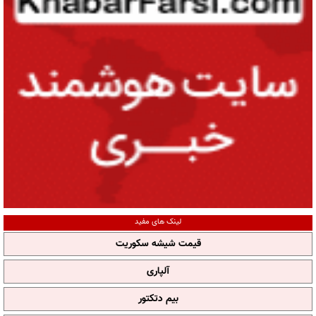
لینک های مفید
قیمت شیشه سکوریت
آلپاری
بیم دتکتور