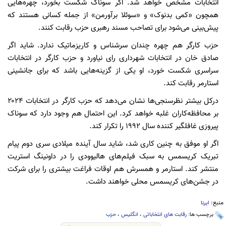
انتخابات مشخص خواهد شد. اگر سوناک شکست بخورد، چهره‌هایی
همچون «کمی بدنوک» و «سوئلا برآورمن» از جمله کسانی هستند که
پیش‌بینی می‌شود برای تصاحب مسند رهبری حزب رقابت کنند.
حزب کارگر هم چهره چندان سرشناس و کاریزماتیک ندارد. شاید اگر
صادق خان در انتخابات شهرداری رای نیاورد و حزب کارگر در انتخابات
سراسری شکست خورد، او یکی از گزینه‌هایی باشد که برای جانشینی
استارمر رقابت کند.
درکل بیشتر نظرسنجی‌ها نشان می‌دهد که حزب کارگر در انتخابات ۲۰۲۴
بر محافظه‌کاران غلبه خواهد کرد. این احتمال هم وجود دارد که سوناک
پیروزی غافلگیر کننده‌ سال ۱۹۹۲ را تکرار کند.
اگر او موفق به چنین کاری شد، شاید سال آینده میلادی سری دوم پیام
تبریک کریسمس به سبک فیلم‌های هالیوودی را در داونینگ استریت
منتشر کند. استارمر و همسرش هم اوقات فراغت بیشتری را برای شرکت
در جشن‌های کریسمس محلی خواهند داشت.
منبع:
ایرنا
برچسب ها:
رقابت های انتخاباتی
،
انگلیس
،
حزب