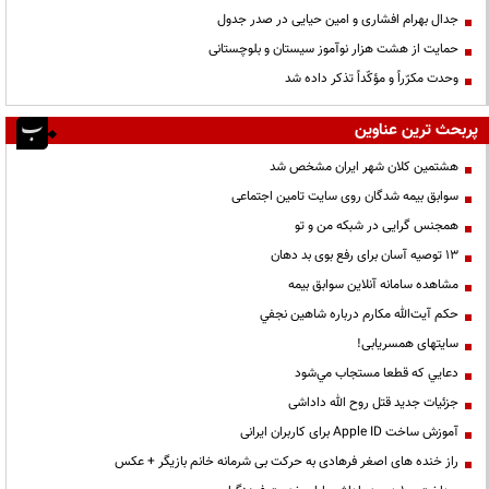
جدال بهرام افشاری و امین حیایی در صدر جدول
حمایت از هشت هزار نوآموز سیستان و بلوچستانی
وحدت مکرّراً و مؤکّداً تذکر داده شد
پربحث ترین عناوین
هشتمین کلان شهر ایران مشخص شد
سوابق بیمه شدگان روی سایت تامین اجتماعی
همجنس گرایی در شبکه من و تو
13 توصیه آسان برای رفع بوی بد دهان
مشاهده سامانه آنلاين سوابق بیمه
حكم آيت‌الله مكارم درباره شاهين نجفي
سایتهای همسریابی!
دعايي كه قطعا مستجاب مي‌شود
جزئیات جدید قتل روح الله داداشی
آموزش ساخت Apple ID برای کاربران ایرانی
راز خنده های اصغر فرهادی به حرکت بی شرمانه خانم بازیگر + عکس