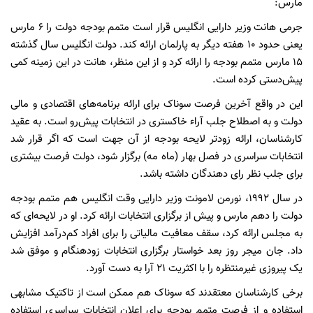
مارس:
جرمی هانت وزیر دارایی انگلیس قرار است متمم بودجه دولت را ۶ مارس
یعنی حدود ۱۰ هفته دیگر به پارلمان ارائه کند. دولت انگلیس سال گذشته
۱۵ مارس متمم بودجه را ارائه کرد و از این منظر، هانت در این زمینه کمی
پیش‌دستی کرده است.
این در واقع آخرین فرصت سوناک برای ارائه برنامه‌های اقتصادی و مالی
دولت و به اصطلاح جلب آراء خاکستری در انتخابات پیش‌رو است. به عقید
کارشناسان، ارائه زودتر لایحه بودجه از آن جهت است که اگر قرار شد
انتخابات سراسری در فصل بهار (ماه مه) برگزار شود، دولت فرصت بیشتری
برای جلب نظر رای دهندگان داشته باشد.
در سال ۱۹۹۲، نورمن لامونت وزیر دارایی وقت انگلیس هم متمم بودجه
دولت را دهم مارس و پیش از برگزاری انتخابات ارائه کرد. او در لایحه‌ای که
به مجلس ارائه کرد، سقف معافیت مالیاتی را برای افراد کم‌درآمد افزایش
داد. جان میجر روز بعد خواستار برگزاری انتخابات زودهنگام و موفق شد
یک پیروزی غیرمنتظره را با اکثریت ۲۱ آرا به دست آورد.
برخی کارشناسان معتقدند که سوناک هم ممکن است از تاکتیک مشابهی
استفاده و از فرصت متمم بودجه برای اعلان انتخابات سراسری استفاده