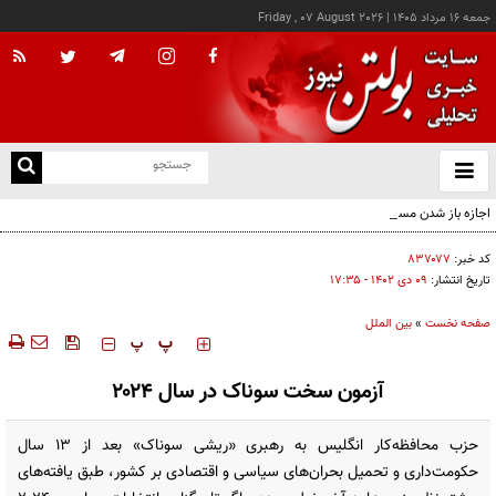
جمعه ۱۶ مرداد ۱۴۰۵
|
Friday , 07 August 2026
از
و
ته
اجازه باز شدن مسیر دوم در تنگه هرمز را نخواهیم داد
ن
نو
کد خبر:
۸۳۷۰۷۷
تاریخ انتشار:
۰۹ دی ۱۴۰۲ - ۱۷:۳۵
صفحه نخست
»
بین الملل
‍‍‍ پ
پ
آزمون سخت سوناک در سال ۲۰۲۴
حزب محافظه‌کار انگلیس به رهبری «ریشی سوناک» بعد از ۱۳ سال
حکومت‌داری و تحمیل بحران‌های سیاسی و اقتصادی بر کشور، طبق یافته‌های