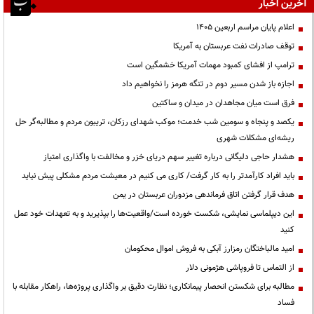
آخرین اخبار
اعلام پایان مراسم اربعین ۱۴۰۵
توقف صادرات نفت عربستان به آمریکا
ترامپ از افشای کمبود مهمات آمریکا خشمگین است
اجازه باز شدن مسیر دوم در تنگه هرمز را نخواهیم داد
فرق است میان مجاهدان در میدان و ساکتین
یکصد و پنجاه و سومین شب خدمت؛ موکب شهدای رزکان، تریبون مردم و مطالبه‌گر حل
ریشه‌ای مشکلات شهری
هشدار حاجی دلیگانی درباره تغییر سهم دریای خزر و مخالفت با واگذاری امتیاز
باید افراد کارآمدتر را به کار گرفت/ کاری می کنیم در معیشت مردم مشکلی پیش نیاید
هدف قرار گرفتن اتاق‌ فرماندهی مزدوران عربستان در یمن
این دیپلماسی نمایشی، شکست خورده است/واقعیت‌ها را بپذیرید و به تعهدات خود عمل
کنید
امید مالباختگان رمزارز آبکی به فروش اموال محکومان
از التماس تا فروپاشی هژمونی دلار
مطالبه برای شکستن انحصار پیمانکاری؛ نظارت دقیق بر واگذاری پروژه‌ها، راهکار مقابله با
فساد