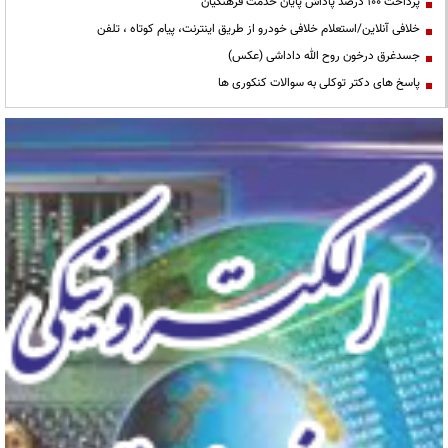
پرداخت ۱۰۰ درصد پاداش پایان خدمت فرهنگیان
خلافی آنلاین/استعلام خلافی خودرو از طریق اینترنت، پیام کوتاه ، تلفن
جسدغرق درخون روح الله داداشی (عکس)
پاسخ های دکتر توکلی به سوالات کنکوری ها