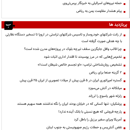
حمله نیروهای اسرائیلی به خبرنگار پرس‌تی‌وی
پیام هشدار مقاومت یمن به ریاض
پربازدید ها
از رانت‌ شرکتهای خودروساز و تاسیس شرکتهای تراستی در اروپا تا تسخیر دستگاه نظارتی
با چه هدفی صورت گرفته است
چرا قالب وافل جایگزین سقف تیرچه بلوک در پروژه‌های مدرن شده است؟
تخم‌مرغ‌هایی که در مرز پوسیدند تا اقتدار اداری اثبات شود
تشخیص روان‌شناختی ترامپ: «او تجسم خالص شیطان است!»
۲ گزینه صنعا برای ریاض
گستره امپراتوری ایران در ۵ قرن پیش از میلاد؛ تصویری از ایران ۲۵ قرن پیش
میانکاله در آتش می‌سوزد
زلزله شهر یاسوج را لرزاند
پزشکیان: تنها کسانی که در خیابان بودند ایران را نگه نداشتند همه سهیم هستند
پارچه فروشی که هیچ نسبتی با بانک آینده ندارد!
آمریکا ویزای سفیر برزیل را باطل کرد
نقض آتش‌بس و حملات رژیم صهیونیستی به جنوب لبنان