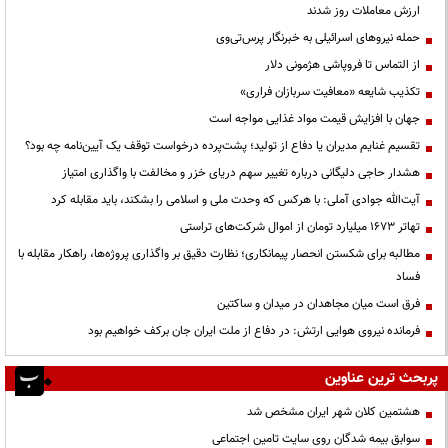
ارزش معاملات روز شدند
حمله نیروهای اسرائیلی به خبرنگار پرس‌تی‌وی
از التماس تا فروپاشی هژمونی دلار
تکذیب شایعه «معافیت سربازان فراری»
جهان با افزایش قیمت مواد غذایی مواجه است
تقسیم غنایم مدیران یا دفاع از تولید؛ پشت‌پرده درخواست توقف یک آیین‌نامه چه بود؟
هشدار حاجی دلیگانی درباره تغییر سهم دریای خزر و مخالفت با واگذاری امتیاز
آیت‌الله جوادی آملی: با هرکس که وحدت ملی و اسلامی را بشکند، باید مقابله کرد
تهاتر ۱۶۷۳ میلیارد تومان از اموال شرکت‌های تراستی
مطالبه برای شکستن انحصار پیمانکاری؛ نظارت دقیق بر واگذاری پروژه‌ها، راهکار مقابله با
فساد
فرق است میان مجاهدان در میدان و ساکتین
فرمانده نیروی هوایی ارتش: در دفاع از ملت ایران جان برکف خواهیم بود
پربحث ترین عناوین
هشتمین کلان شهر ایران مشخص شد
سوابق بیمه شدگان روی سایت تامین اجتماعی