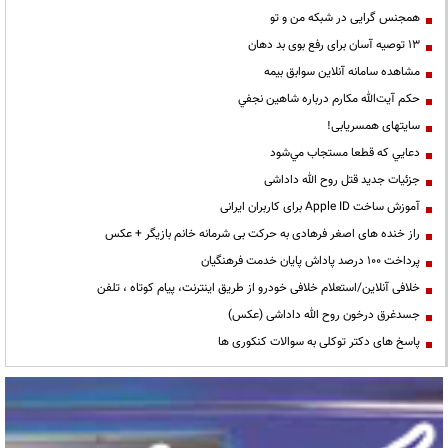
همجنس گرایی در شبکه من و تو
13 توصیه آسان برای رفع بوی بد دهان
مشاهده سامانه آنلاين سوابق بیمه
حكم آيت‌الله مكارم درباره شاهين نجفي
سایتهای همسریابی!
دعايي كه قطعا مستجاب مي‌شود
جزئیات جدید قتل روح الله داداشی
آموزش ساخت Apple ID برای کاربران ایرانی
راز خنده های اصغر فرهادی به حرکت بی شرمانه خانم بازیگر + عکس
پرداخت ۱۰۰ درصد پاداش پایان خدمت فرهنگیان
خلافی آنلاین/استعلام خلافی خودرو از طریق اینترنت، پیام کوتاه ، تلفن
جسدغرق درخون روح الله داداشی (عکس)
پاسخ های دکتر توکلی به سوالات کنکوری ها