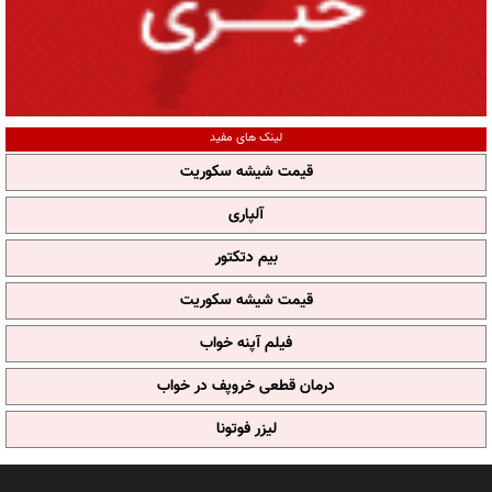
لینک های مفید
قیمت شیشه سکوریت
آلپاری
بیم دتکتور
قیمت شیشه سکوریت
فیلم آپنه خواب
درمان قطعی خروپف در خواب
لیزر فوتونا