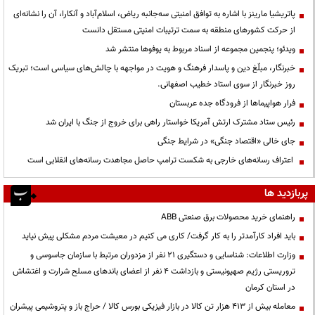
پاتریشیا مارینز با اشاره به توافق امنیتی سه‌جانبه ریاض، اسلام‌آباد و آنکارا، آن را نشانه‌ای
از حرکت کشورهای منطقه به سمت ترتیبات امنیتی مستقل دانست
ویدئو؛ پنجمین مجموعه از اسناد مربوط به یوفوها منتشر شد
خبرنگار، مبلّغ دین و پاسدار فرهنگ و هویت در مواجهه با چالش‌های سیاسی است؛ تبریک
روز خبرنگار از سوی استاد خطیب اصفهانی.
فرار هواپیماها از فرودگاه جده عربستان
رئیس ستاد مشترک ارتش آمریکا خواستار راهی برای خروج از جنگ با ایران شد
جای خالی «اقتصاد جنگی» در شرایط جنگی
اعتراف رسانه‌های خارجی به شکست ترامپ حاصل مجاهدت رسانه‌های انقلابی است
پربازدید ها
راهنمای خرید محصولات برق صنعتی ABB
باید افراد کارآمدتر را به کار گرفت/ کاری می کنیم در معیشت مردم مشکلی پیش نیاید
وزارت اطلاعات: شناسایی و دستگیری ۲۱ نفر از مزدوران مرتبط با سازمان جاسوسی و
تروریستی رژیم صهیونیستی و بازداشت ۴ نفر از اعضای باندهای مسلح شرارت و اغتشاش
در استان کرمان
معامله بیش از ۴۱۳ هزار تن کالا در بازار فیزیکی بورس کالا / حراج باز و پتروشیمی پیشران