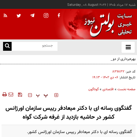
شنبه ۱۷ مرداد ۱۴۰۵
|
Saturday , 08 August 2026
از
و
ته
بهره‌برداری از دو دستگاه جدید پرس صابون در پاكسان
ن
نو
کد خبر:
۸۳۶۸۳۲
تاریخ انتشار:
۰۶ دی ۱۴۰۲ - ۱۹:۱۳
صفحه نخست
»
اقتصادی
»
گوناگون
‍‍‍ پ
پ
گفتگوی رسانه ای با دکتر میعادفر رییس سازمان اورژانس
کشور در حاشیه بازدید از غرفه شرکت گواه
گفتگوی رسانه ای با دکتر میعادفر رییس سازمان اورژانس کشور.