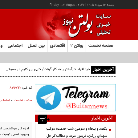
جمعه ۱۶ مرداد ۱۴۰۵
|
Friday , 07 August 2026
صفحه نخست
بولتن ۲
اقتصادی
بین الملل
اجتماعی
ور
آخرین اخبار
باید افراد کارآمدتر را به کار گرفت/ کاری می کنیم در معیشت م
کد خبر:
۸۳۶۷۲۰
صفحه نخست
»
اجتماعی
آخرین اخبار
یکصد و پنجاه و سومین شب خدمت؛ موکب
و بهبود نسبی کیفیت هو
شهدای رزکان، تریبون مردم و مطالبه‌گر حل