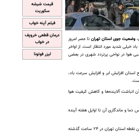
قیمت شیشه
سکوریت
فیلم آپنه خواب
درمان قطعی خروپف
،
وضعیت جوی استان تهران
تا عصر امروز
در خواب
د خیلی شدید مورد انتظار است. از اواخر
 پایداری نسبی هوا در نواحی پرتردد شهری در بعضی
لیزر فوتونا
شمال کشور در سطح استان افزایش ابر و افزایش سرعت باد،
یست.
آن انباشت آلاینده‌ها و کاهش کیفیت هوا
ما و ماندگاری آن تا اوایل هفته آینده
بر اساس اعلام اداره کل هواشناسی استان تهران، فیروزکوه با کمینه دمای ۶- درجه سانتیگراد سردترین نقطه استان تهران در ۲۴ ساعت گذشته