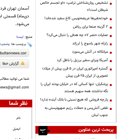
تشخیص روان‌شناختی ترامپ: «او تجسم خالص
شیطان است!»
خودتحقیرها عریضه‌نویس کاخ سفید شده‌اند!
می‌شود.
۲ گزینه صنعا برای ریاض
عملیات «نصر ۷» چه هدفی را دنبال می‌کرد؟
منبع:
ایسنا
زلزله شهر یاسوج را لرزاند
برچسب ها:
وضعیت 
میانکاله در آتش می‌سوزد
آمریکا ویزای سفیر برزیل را باطل کرد
گزارش خطا
گستره امپراتوری ایران در ۵ قرن پیش از میلاد؛
تصویری از ایران ۲۵ قرن پیش
شما می توانید مطالب 
پزشکیان: تنها کسانی که در خیابان بودند ایران را
nnews@gmail.com
نگه نداشتند همه سهیم هستند
پارچه فروشی که هیچ نسبتی با بانک آینده ندارد!
نظر شما
نقض آتش‌بس و حملات رژیم صهیونیستی به
جنوب لبنان
نام
پربحث ترین عناوین
ایمیل