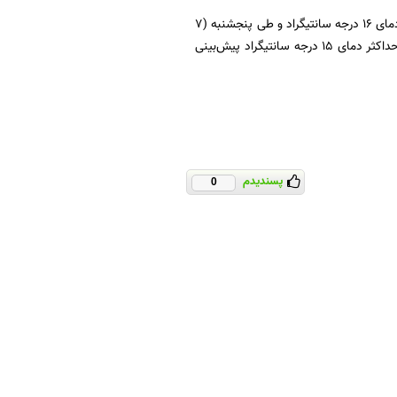
آسمان تهران فردا (۶ دی‌ماه) صاف، گاهی وزش باد، به‌تدریج غبار محلی با حداقل دمای ۸ و حداکثر دمای ۱۶ درجه سانتیگراد و طی ‌پنجشنبه (۷
دی‌ماه) قسمتی ابری همراه بت غبار صبحگاهی،‌ به‌تدریج افزایش ابر و وزش باد با حداقل دمای ۶ و حداکثر دمای ۱۵ درجه سانتیگراد پیش‌بینی
پسندیدم
0