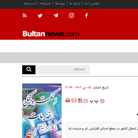
تماس با ما
|
درباره ما
|
پیوندها
|
خبرنامه
|
آب و هوا
تاریخ انتشار:
۰۵ دی ۱۴۰۲ - ۱۷:۴۶
‍‍‍ پ
پ
 عصر روز جمعه (۷ و ۸ دی‌ماه) با گذر یک سامانه بارشی از شمال کشور در سطح استان افزایش ابر و سرعت باد