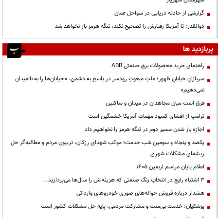
گزارشی از حادثه دریایی در سواحل عمان
ذوالقدر: تا آمریکا رفتارش را تصحیح نکند، تنگه هرمز باز نخواهد شد
پربازدید ها
راهنمای خرید محصولات برق صنعتی ABB
سربازانِ خیابانِ ظهور؛ ملتِ مبعوثِ رودسر در پاسخ به دشمن: «خیابان‌ها را به ناامیدان
نمی‌دهیم»
فرق است میان مجاهدان در میدان و ساکتین
ترامپ از افشای کمبود مهمات آمریکا خشمگین است
اجازه باز شدن مسیر دوم در تنگه هرمز را نخواهیم داد
یکصد و پنجاه و سومین شب خدمت؛ موکب شهدای رزکان، تریبون مردم و مطالبه‌گر حل
ریشه‌ای مشکلات شهری
اعلام پایان مراسم اربعین ۱۴۰۵
3 اشتباه رایج در انتخاب رنگ صنعتی که هزینه‌اش را سال‌ها می‌پردازید...
هشدار درباره فروش حواله‌های صوری خودروهای وارداتی
پزشکیان: خدمت بی‌منت و مشارکت مردمی، پایه حل مشکلات کشور است