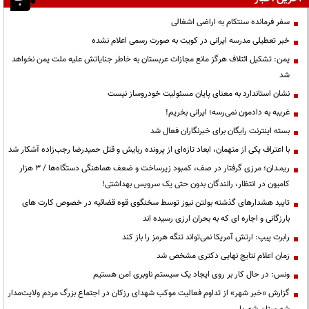
سفر فرمانده سنتکام به اراضی اشغالی
خبر تعطیلی مدرسه ایرانی در کویت به صورت رسمی اعلام نشده
یمن: تشکیل ائتلاف هرگز مانع مجازات عربستان به خاطر جنایاتش علیه ملت یمن نخواهد
شد
نشان استاندارد به معنای پایان مسئولیت خودروساز نیست
غریبه به دادمون نمی‌رسه؛ ایرانی بخریم!
بسته اینترنت رایگان برای خبرنگاران فعال شد
با اعتراف یکی از متهمان، ابعاد تازه‌ای از پرونده ربایش و قتل حمیدرضا رجب‌زاده آشکار شد
ریمـدان؛ مرزی گرفتار در صف، کمبود زیرساخت و ضعف هماهنگی دستگاه‌ها / ۳ هزار
کامیون در انتظار، رانندگان بدون حتی یک سرویس بهداشتی!
تایید هشدارهای گذشته بولتن نیوز توسط سخنگوی قوه قضائیه در خصوص کارت های
بارزگانی و اجاره ای که به بحران ارزی رسیده اند
رابرت پیپ: ارتش آمریکا نمی‌تواند تنگه هرمز را باز کند
زمان اعلام نتایج نهایی دکتری مشخص شد
ونس: در حال کار بر روی ایجاد یک سیستم ناوبری امن هستیم
گزارش «خبر شهر» از تداوم فعالیت موکب شهدای رزکان در اجتماع بزرگ مردم ولایت‌مدار
شهرستان شهریار