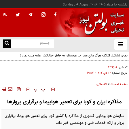
يکشنبه ۱۸ مرداد ۱۴۰۵
|
Sunday , 09 August 2026
از
و
ته
یمن: تشکیل ائتلاف هرگز مانع مجازات عربستان به خاطر جنایاتش علیه ملت یمن نخواهد شد
ن
نو
کد خبر:
۸۳۶۶۱۶
تاریخ انتشار:
۰۴ دی ۱۴۰۲ - ۱۹:۱۷
صفحه نخست
»
اقتصادی
‍‍‍ پ
پ
مذاکره ایران و کوبا برای تعمیر هواپیما و برقراری پروازها
سازمان هواپیمایی کشوری از مذاکره با کشور کوبا برای تعمیر هواپیما، برقراری
پرواز و ارائه خدمات فنی و مهندسی خبر داد.