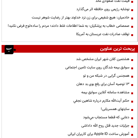
قیمت نفت صعودی ماند
نوشابه رژیمی روی حافظه اثر می‌گذارد
خادمیان: هیچ شفیعی برای زن نزد خداوند بهتر از رضایت شوهر نیست
صمصامی خطاب به پزشکیان: به شما اطلاعات غلط دادند؛ مردم را ساده‌لوح فرض نکنید!
توقف صادرات نفت عربستان به آمریکا
پربحث ترین عناوین
هشتمین کلان شهر ایران مشخص شد
سوابق بیمه شدگان روی سایت تامین اجتماعی
همجنس گرایی در شبکه من و تو
13 توصیه آسان برای رفع بوی بد دهان
مشاهده سامانه آنلاين سوابق بیمه
حكم آيت‌الله مكارم درباره شاهين نجفي
سایتهای همسریابی!
دعايي كه قطعا مستجاب مي‌شود
جزئیات جدید قتل روح الله داداشی
آموزش ساخت Apple ID برای کاربران ایرانی