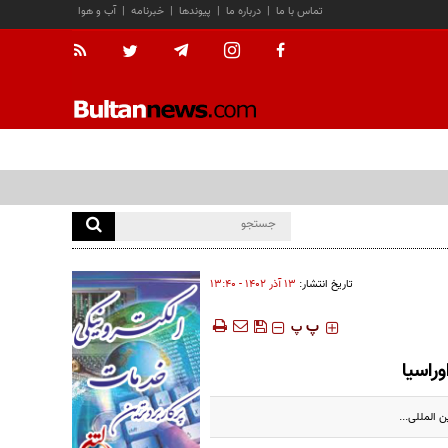
تماس با ما
|
درباره ما
|
پیوندها
|
خبرنامه
|
آب و هوا
تاریخ انتشار:
۱۳ آذر ۱۴۰۲ - ۱۳:۴۰
‍‍‍ پ
پ
راسیا
 المللی...