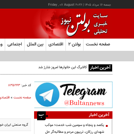
جمعه ۱۶ مرداد ۱۴۰۵
|
Friday , 07 August 2026
صفحه نخست
بولتن ۲
اقتصادی
بین الملل
اجتماعی
ور
آخرین اخبار
کالابرگ این خانوارها امروز شارژ شد
کد خبر:
۸۳۵۲۴۳
صفحه نخست
»
اقتصادی
آخرین اخبار
گروه صنعتی ایران خود
یکصد و پنجاه و سومین شب خدمت؛ موکب
شهدای رزکان، تریبون مردم و مطالبه‌گر حل