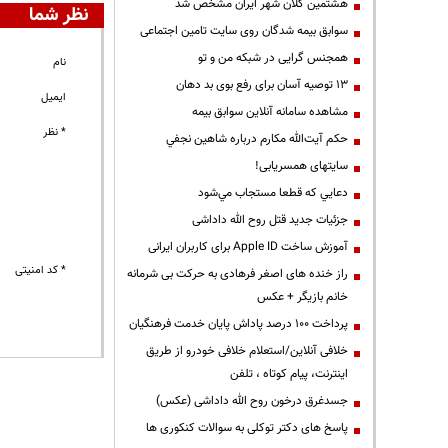
هشتمین کلان شهر ایران مشخص شد
نظر شما
سوابق بیمه شدگان روی سایت تامین اجتماعی
همجنس گرایی در شبکه من و تو
نام
13 توصیه آسان برای رفع بوی بد دهان
ایمیل
مشاهده سامانه آنلاين سوابق بیمه
* نظر
حكم آيت‌الله مكارم درباره شاهين نجفي
سایتهای همسریابی!
دعايي كه قطعا مستجاب مي‌شود
جزئیات جدید قتل روح الله داداشی
آموزش ساخت Apple ID برای کاربران ایرانی
* کد امنیتی
راز خنده های اصغر فرهادی به حرکت بی شرمانه
خانم بازیگر + عکس
پرداخت ۱۰۰ درصد پاداش پایان خدمت فرهنگیان
خلافی آنلاین/استعلام خلافی خودرو از طریق
اینترنت، پیام کوتاه ، تلفن
جسدغرق درخون روح الله داداشی (عکس)
پاسخ های دکتر توکلی به سوالات کنکوری ها