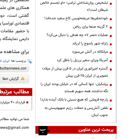
تخصصی در زمینه م
تشخیص روان‌شناختی ترامپ: «او تجسم خالص
همکاری های علمی
شیطان است!»
گفتنی است، دومی
خودتحقیرها عریضه‌نویس کاخ سفید شده‌اند!
اقتصادی اوراسیا و
۲ گزینه صنعا برای ریاض
عملیات «نصر ۷» چه هدفی را دنبال می‌کرد؟
دایمی نمایشگاه بی
زلزله شهر یاسوج را لرزاند
برای مشاهده مطا
میانکاله در آتش می‌سوزد
آمریکا ویزای سفیر برزیل را باطل کرد
برچسب ها:
ایران خ
گستره امپراتوری ایران در ۵ قرن پیش از میلاد؛
تصویری از ایران ۲۵ قرن پیش
گزارش خطا
پزشکیان: تنها کسانی که در خیابان بودند ایران را
مطالب مرتبط
نگه نداشتند همه سهیم هستند
پارچه فروشی که هیچ نسبتی با بانک آینده ندارد!
قرارداد 40 میلیارد تومانی نمایشگاه های بین المللی بر خلاف دستور رئیس جمهوری
نقض آتش‌بس و حملات رژیم صهیونیستی به
جنوب لبنان
شما می توانید مطالب 
nnews@gmail.com
پربحث ترین عناوین