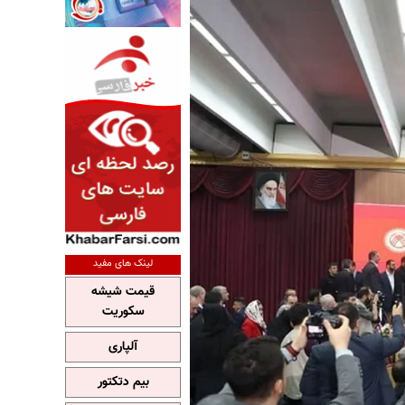
لینک های مفید
قیمت شیشه
سکوریت
آلپاری
بیم دتکتور