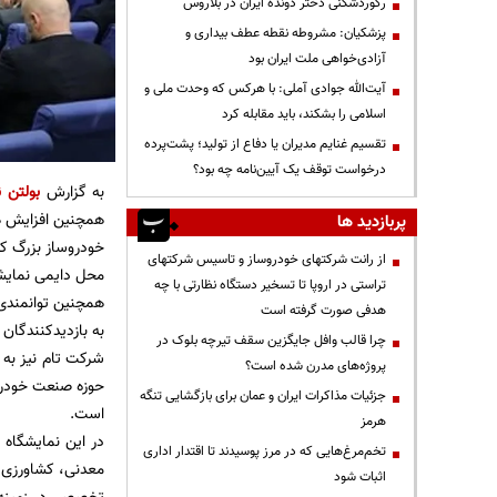
رکوردشکنی دختر دونده ایران در بلاروس
پزشکیان: مشروطه نقطه عطف بیداری و
آزادی‌خواهی ملت ایران بود
آیت‌الله جوادی آملی: با هرکس که وحدت ملی و
اسلامی را بشکند، باید مقابله کرد
تقسیم غنایم مدیران یا دفاع از تولید؛ پشت‌پرده
درخواست توقف یک آیین‌نامه چه بود؟
به گزارش
بولتن ن
همچنین افزایش هم
پربازدید ها
از رانت‌ شرکتهای خودروساز و تاسیس شرکتهای
محل دایمی نمایشگ
تراستی در اروپا تا تسخیر دستگاه نظارتی با چه
همچنین توانمندی 
هدفی صورت گرفته است
به بازدیدکنندگان
چرا قالب وافل جایگزین سقف تیرچه بلوک در
شرکت تام نیز به 
پروژه‌های مدرن شده است؟
حوزه صنعت خودرو 
جزئیات مذاکرات ایران و عمان برای بازگشایی تنگه
است.
هرمز
در این نمایشگاه
تخم‌مرغ‌هایی که در مرز پوسیدند تا اقتدار اداری
معدنی، کشاورزی،
اثبات شود