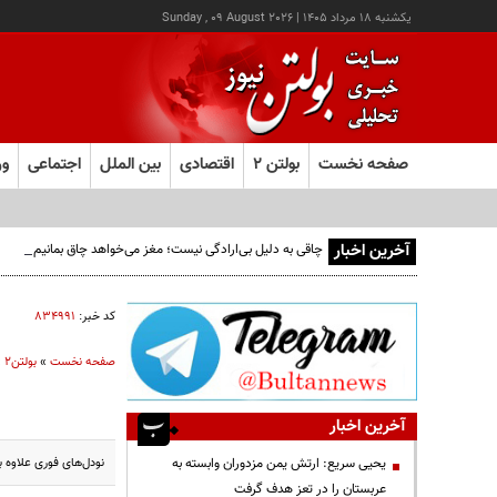
يکشنبه ۱۸ مرداد ۱۴۰۵
|
Sunday , 09 August 2026
صفحه نخست
بولتن ۲
اقتصادی
بین الملل
اجتماعی
ور
آخرین اخبار
چاقی به دلیل بی‌ارادگی نیست؛ مغز می‌خواهد چاق بمانیم!
کد خبر:
۸۳۴۹۹۱
صفحه نخست
»
بولتن2
»
آخرین اخبار
نودل‌های فوری علاوه 
یحیی سریع: ارتش یمن مزدوران وابسته به
عربستان را در تعز هدف گرفت