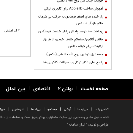
جزئیات جدید قتل روح الله داداشی
آموزش ساخت Apple ID برای کاربران ایرانی
راز خنده های اصغر فرهادی به حرکت بی شرمانه
خانم بازیگر + عکس
* کد امنیتی
پرداخت ۱۰۰ درصد پاداش پایان خدمت فرهنگیان
خلافی آنلاین/استعلام خلافی خودرو از طریق
اینترنت، پیام کوتاه ، تلفن
جسدغرق درخون روح الله داداشی (عکس)
پاسخ های دکتر توکلی به سوالات کنکوری ها
صفحه نخست
|
بولتن ۲
|
اقتصادی
|
بین الملل
|
|
|
|
|
|
|
تماس با ما
درباره ما
آرشیو
جستجو
پیوندها
نظرسنجی
خبرن
تمام حقوق مادی و معنوی این سایت متعلق به بولتن نیوز است و استفاده از مطالب
طراحی و تولید: "
ایران سامانه
"