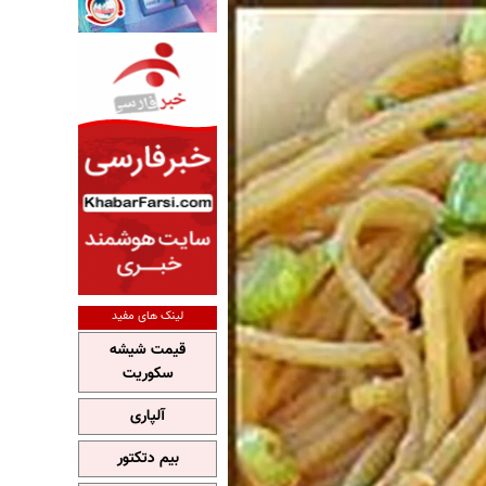
لینک های مفید
قیمت شیشه
سکوریت
آلپاری
بیم دتکتور