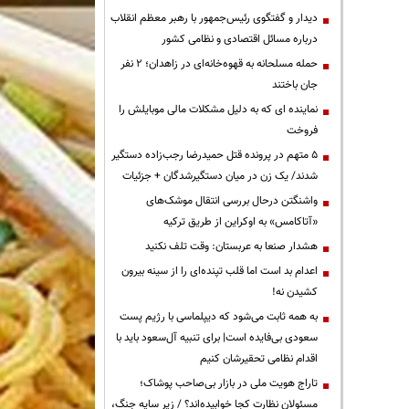
دیدار و گفتگوی رئیس‌جمهور با رهبر معظم انقلاب
درباره مسائل اقتصادی و نظامی کشور
حمله مسلحانه به قهوه‌خانه‌ای در زاهدان؛ ۲ نفر
جان باختند
نماینده ای که به دلیل مشکلات مالی موبایلش را
فروخت
۵ متهم در پرونده قتل حمیدرضا رجب‌زاده دستگیر
شدند/ یک زن در میان دستگیرشدگان + جزئیات
واشنگتن درحال بررسی انتقال موشک‌های
«آتاکامس» به اوکراین از طریق ترکیه
هشدار صنعا به عربستان: وقت تلف نکنید
اعدام بد است اما قلب تپنده‌ای را از سینه بیرون
کشیدن نه!
به همه ثابت می‌شود که دیپلماسی با رژیم پست
سعودی بی‌فایده است| برای تنبیه آل‌سعود باید با
اقدام نظامی تحقیرشان کنیم
تاراج هویت ملی در بازار بی‌صاحب پوشاک؛
مسئولان نظارت کجا خوابیده‌اند؟ / زیر سایه جنگ،