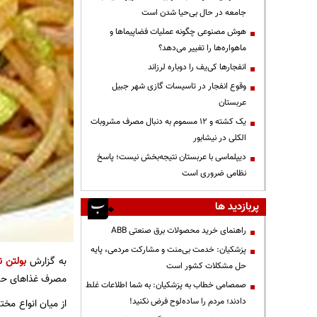
جامعه در حال بی‌حیا شدن است
هوش مصنوعی چگونه عملیات فضاپیماها و
ماهواره‌ها را تغییر می‌دهد؟
انفجارها کی‌یف را دوباره لرزاند
وقوع انفجار در تاسیسات گازی شهر جبیل
عربستان
یک کشته و ۱۲ مسموم به دنبال مصرف مشروبات
الکلی در نیشابور
دیپلماسی با عربستان نتیجه‌بخش نیست؛ پاسخ
نظامی ضروری است
پربازدید ها
راهنمای خرید محصولات برق صنعتی ABB
پزشکیان: خدمت بی‌منت و مشارکت مردمی، پایه
به گزارش
بولتن ن
حل مشکلات کشور است
مصرف غذاهای حاضر
صمصامی خطاب به پزشکیان: به شما اطلاعات غلط
دادند؛ مردم را ساده‌لوح فرض نکنید!
از میان انواع مخت