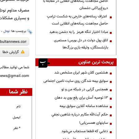
حاصل مجاهدت رسانه‌های انقلابی در مقابله با
دروغ‌پراکنی دشمنان
مصرف مداوم نودل‌
اعتراف رسانه‌های خارجی به شکست ترامپ
و بسیاری مشکلات 
حاصل مجاهدت رسانه‌های انقلابی است
برچسب ها:
نودل
،
پ
مبادا اختیار تنگه هرمز را به دشمن بدهید
اتاق پول دولت در دل بورس؛ مستمری
بازنشستگان، وثیقه بازی بزرگ‌ها
گزارش خطا
پربحث ترین عناوین
شما می توانید مطالب 
هشتمین کلان شهر ایران مشخص شد
nnews@gmail.com
سوابق بیمه شدگان روی سایت تامین اجتماعی
همجنس گرایی در شبکه من و تو
نظر شما
13 توصیه آسان برای رفع بوی بد دهان
مشاهده سامانه آنلاين سوابق بیمه
نام
حكم آيت‌الله مكارم درباره شاهين نجفي
ایمیل
سایتهای همسریابی!
* نظر
دعايي كه قطعا مستجاب مي‌شود