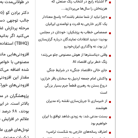
در طولانی‌مدت به
3 اشتباه رایج در انتخاب رنگ صنعتی که
هزینه‌اش را سال‌ها می‌پردازید...
«چرا نباید از شما متنفر باشند؟»؛ پاسخ معنادار
جالب توجهی دست 
یک کاربر خارجی به قدرت و توانمندی ایرانیان
مرحله پردازش غذا
صمصامی خطاب به پزشکیان: خودتان در مجلس
می‌کنید اگر بدان
بودید؛ دیدید انتقادات نمایندگان درباره گران‌سازی
(TBHQ) استفاده شده است.
ارز بود، نه واگذاری ایران‌خودرو
وقتی دیتاسنترها از هوش مصنوعی جلو می‌زنند؛
مصنوعی با خواص آ
زنگ خطر برای اقتصاد AI
شده اضافه می‌کنن
جای خالی «اقتصاد جنگی» در شرایط جنگی
واکنش امام جمعه اردبیل به سخنان باقر خرازی:
افزودنی‌های خورا
دروغ بستن به رهبری قطعاً جرم بسیار بزرگی
است
پژوهشگران در مطا
از خبرسازی تا جریان‌سازی نقشه راه مدیران
بالاتر است. در ای
هوشمند
بسنت مدعی شد: به زودی شاهد توافق با ایران
علائم در افزایش خ
خواهیم بود
نودل‌های فوری عل
اعتراف رسانه‌های خارجی به شکست ترامپ؛
ترکیبات مصنوعی، 