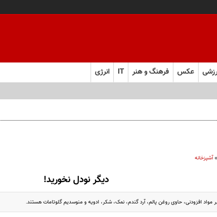
زشی
عکس
فرهنگ و هنر
IT
انرژی
آشپزخانه
دیگر نودل نخورید!
بر مواد افزودنی، حاوی روغن پالم، آرد گندم، نمک، شکر، ادویه و منوسدیم گلوتامات هستند.