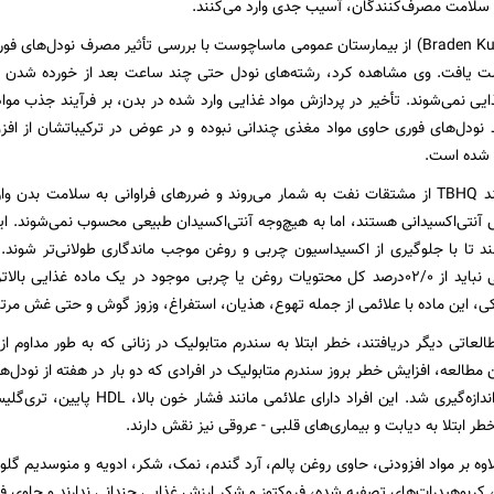
 سلامت مصرف‌کنندگان، آسیب جدی وارد می‌کنند.
دکتر برادِن کو (Braden Kuo) از بیمارستان عمومی ماساچوست با بررسی تأثیر مصرف نو
یافت. وی مشاهده کرد، رشته‌های نودل حتی چند ساعت بعد از خورده شدن به ه
یی نمی‌شوند. تأخیر در پردازش مواد غذایی وارد شده در بدن، بر فرآیند جذب موا
ید نودل‌های فوری حاوی مواد مغذی چندانی نبوده و در عوض در ترکیباتشان از افز
افزودنی‌هایی مانند TBHQ از مشتقات نفت به شمار می‌روند و ضررهای فراوانی به سلامت 
نتی‌اکسیدانی هستند، اما به هیچ‌وجه آنتی‌اکسیدان طبیعی محسوب نمی‌شوند. این‌گ
د تا با جلوگیری از اکسیداسیون چربی و روغن موجب ماندگاری طولانی‌تر ‌شوند. 
مقدار این افزودنی نباید از 02/0درصد کل محتویات روغن یا چربی موجود در یک ماده غذ
کی، این ماده با علائمی از جمله تهوع، هذیان، استفراغ، وزوز گوش و حتی غش مر
لعاتی دیگر دریافتند، خطر ابتلا به سندرم متابولیک در زنانی که به طور مداوم ا
ن مطالعه، افزایش خطر بروز سندرم متابولیک در افرادی که دو بار در هفته از نودل
بودند، 68 درصد اندازه‌گیری شد. این اف
طر ابتلا به دیابت و بیماری‌های قلبی - عروقی نیز نقش دارند.
اوه بر مواد افزودنی، حاوی روغن پالم، آرد گندم، نمک، شکر، ادویه و منوسدیم گلو
کربوهیدرات‌های تصفیه شده، فروکتوز و شکر ارزش غذایی چندانی ندارند و حاوی ف