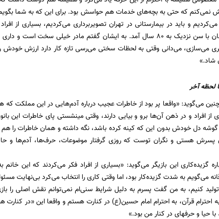
 نمی‌کنم که حتی به بچه‌های خدمات هم حواسش بود. برای این که به شما بگویم چ
 می‌کردیم و باید در بیمارستانی در تهران تصویربرداری می‌کردیم، بسیاری از افراد 
معصومی بزرگوارمان با سن نزدیک به 80 سال آمد. به ایشان گفتم مادر خیلی سخ
ی می‌سازی، می‌دانی وقتی به لحظات سختی می‌رسی تازه کار دارد ارزش خودش را پ
 شاد.»
ا لحظه آخر
ین می‌گوید: «واقعا پر بود از خاطرات عجیب درباره آدم‌هایی در این مملکت که 
و اتفاقا نزد بسیاری از افراد و در ذهن آن‌ها برو و بیایی 
 گوشه دل خودش بدون این که کینه کرده باشد، نگه داشته و همان خاطرات را هم با 
سرش هستی و نگران توست که روزی گرفتار موضوعات، حرف‌ها، آدم‌ها و حاشیه
اره گزیده‌کاری این بازیگر می‌گوید: «بسیاری از افراد فکر می‌کردند که این خانم 
انه می‌گویم به شدت گزیده‌کار بود، اما وقتی کاری را انتخاب می‌کرد بی‌نهایت مسئول
ا تولید کنیم، به من گفت پسرم به دلیل شرایط سنی‌ام نمی‌توانم نقش اصلی را بازی
 احترام قرآن، به احترام امام حسین(ع) در کنارت هستم و واقعا این «در کنارت هست
رفه‎ای در کنار من بود.»