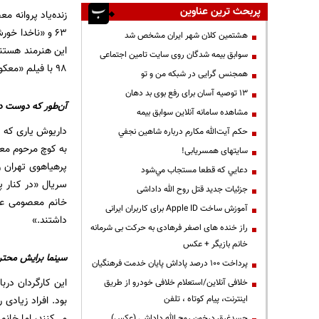
پربحث ترین عناوین
زنده‌یاد پروانه
هشتمین کلان شهر ایران مشخص شد
سوابق بیمه شدگان روی سایت تامین اجتماعی
98 با فیلم «معکوس» ساخته پولاد کیمیایی در سینما دیده شد و طی سال‌های اخیر در سینما غایب بود.
همجنس گرایی در شبکه من و تو
13 توصیه آسان برای رفع بوی بد دهان
آن‌طور که دوست د
مشاهده سامانه آنلاين سوابق بیمه
داریوش یاری که د
حكم آيت‌الله مكارم درباره شاهين نجفي
به کوچ مرحوم معص
سایتهای همسریابی!
پرهیاهوی تهران 
دعايي كه قطعا مستجاب مي‌شود
سریال «در کنار پ
جزئیات جدید قتل روح الله داداشی
خانم معصومی عز
آموزش ساخت Apple ID برای کاربران ایرانی
داشتند.»
راز خنده های اصغر فرهادی به حرکت بی شرمانه
خانم بازیگر + عکس
سینما برایش محتر
پرداخت ۱۰۰ درصد پاداش پایان خدمت فرهنگیان
این کارگردان درب
خلافی آنلاین/استعلام خلافی خودرو از طریق
اینترنت، پیام کوتاه ، تلفن
بود. افراد زیادی
می‌کنند، اما خان
جسدغرق درخون روح الله داداشی (عکس)