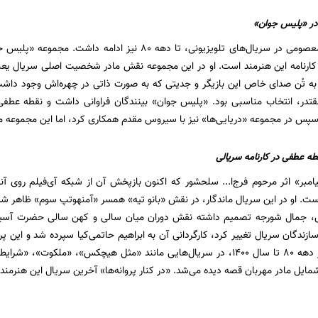
 در «پلیس جوان»
ار کارنامه این هنرمند است. او در این مجموعه نقش مادر شخصیت اصلی سریال یع
ه به تُن صدای خاص این بازیگر و جدیتی که به صورت ذاتی در چهره‌اش وجود داشت، 
تدر، انتخاب مناسبی بود. «پلیس جوان» بینندگان فراوانی داشت و نقطه عطفی
 در مجموعه «دریایی‌ها» نیز با سیروس مقدم همکاری کرد، اما این مجموعه موف
ه عطفی در کارنامه سریالی
مبر» اثر مرحوم فرج‌ا... سلحشور که اکنون بازپخش آن از شبکه آی‌فیلم روی آ
ت. او در این سریال ماندگار، در نقش «بانو تیه» همسر «آمنهوتپ سوم» ظاهر ش
 جمال شورجه تصمیم داشته نقش دوران میان سالی و کهن سالی حضرت آسیه در
سازندگان سریال تغییر کرد، کارگردانی آن به ابراهیم حاتمی‌کیا سپرده شد و این پ
معصومی از اواخر دهه 80 تا سال 1400، در سریال‌هایی مانند «مثل هیچکس»، «مل
شمایل مادر مهربان قصه دیده می‌شد. «در کنار پروانه‌ها» آخرین سریال این هنرمن