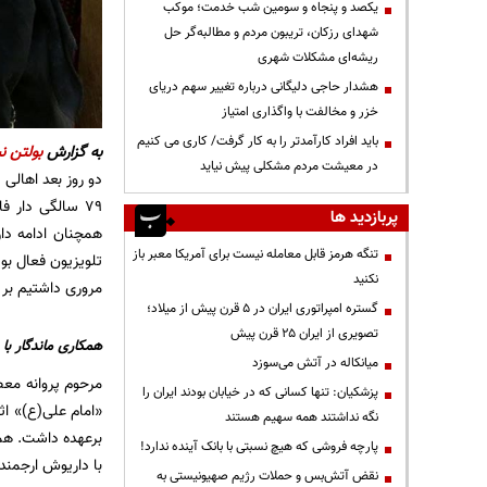
یکصد و پنجاه و سومین شب خدمت؛ موکب
شهدای رزکان، تریبون مردم و مطالبه‌گر حل
ریشه‌ای مشکلات شهری
هشدار حاجی دلیگانی درباره تغییر سهم دریای
خزر و مخالفت با واگذاری امتیاز
باید افراد کارآمدتر را به کار گرفت/ کاری می کنیم
به گزارش
بولتن نی
در معیشت مردم مشکلی پیش نیاید
دو روز بعد اهالی
پربازدید ها
همچنان ادامه دار
تنگه هرمز قابل معامله نیست برای آمریکا معبر باز
تلویزیون فعال بود
نکنید
مروری داشتیم بر م
گستره امپراتوری ایران در ۵ قرن پیش از میلاد؛
تصویری از ایران ۲۵ قرن پیش
همکاری ماندگار با 
میانکاله در آتش می‌سوزد
پزشکیان: تنها کسانی که در خیابان بودند ایران را
«امام علی‌(ع)» ا
نگه نداشتند همه سهیم هستند
برعهده داشت. همکا
پارچه فروشی که هیچ نسبتی با بانک آینده ندارد!
با داریوش ارجمند
نقض آتش‌بس و حملات رژیم صهیونیستی به