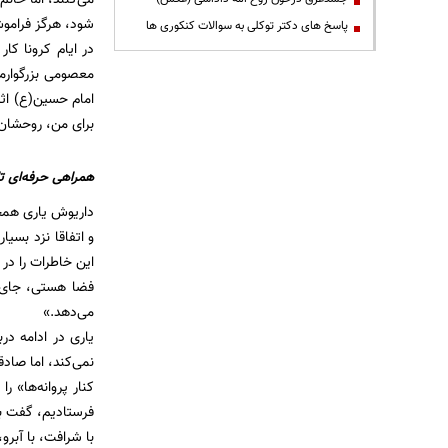
شود، هرگز فراموش
پاسخ های دکتر توکلی به سوالات کنکوری ها
در ایام کرونا کار
امام حسین(ع) اثر
برای من، روحشان
همراهی حرفه‌ای ت
داریوش یاری همچن
این خاطرات را در
فضا هستی، جای پ
می‌دهد.»
یاری در ادامه درب
نمی‌کند، اما صادق
کنار پروانه‌ها» ر
فرستادیم، گفت به
با شرافت، با آبرو، با حیا و ح