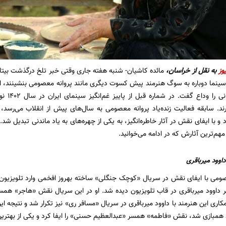
وز
به نقل از خراسان،
مائده کاشیان- شنبه هفته جاری وقتی خبر تلخ درگذشت بیتا
 سینما دوباره به سوگ هنرمند پیش کسوت دیگری مانند پروانه معصومی بنشینند، ام
79 سالگی
ند. سابقه فعالیت زنده‌یاد پروانه معصومی به سال‌های پیش از انقلاب می‌رسد، ای
 و با ایفای نقش در آثار خاطره‌انگیز، به یکی از چهره‌های به یاد ماندنی تبدیل 
هم‌ترین آثارش که در ادامه می‌خوانید.
داوود میرباقری
ثر داوود میرباقری در قاب تلویزیون دیده شد. او در این سریال نقش «هاجر» همسر
ری این هنرمند با داوود میرباقری در سریال «مسافر ری» نیز تکرار شد و نتیجه این‌با
 همبازی شد، نقش «فاطمه» همسر «عبدالعظیم حسنی» را ایفا کرد و یکی از بهتری