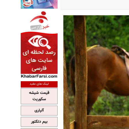
لینک های مفید
قیمت شیشه
سکوریت
آلپاری
بیم دتکتور