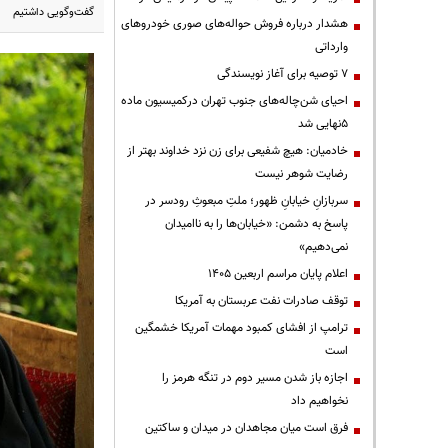
گفت‌وگویی داشتیم
هشدار درباره فروش حواله‌های صوری خودروهای
وارداتی
۷ توصیه برای آغاز نویسندگی
احیای شن‌چاله‌های جنوب تهران درکمیسیون ماده
۵نهایی شد
خادمیان: هیچ شفیعی برای زن نزد خداوند بهتر از
رضایت شوهر نیست
سربازانِ خیابانِ ظهور؛ ملتِ مبعوثِ رودسر در
پاسخ به دشمن: «خیابان‌ها را به ناامیدان
نمی‌دهیم»
اعلام پایان مراسم اربعین ۱۴۰۵
توقف صادرات نفت عربستان به آمریکا
ترامپ از افشای کمبود مهمات آمریکا خشمگین
است
اجازه باز شدن مسیر دوم در تنگه هرمز را
نخواهیم داد
فرق است میان مجاهدان در میدان و ساکتین