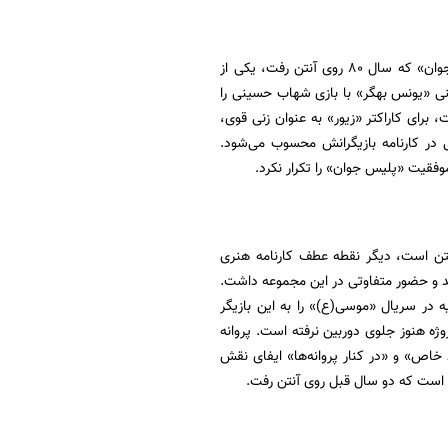
موفقیت مرحوم معصومی در سریال‌های تلویزیونی، تا دهه 80 نیز ادامه داشت. مجموعه «پلیس جوان» که سال 80 روی آنتن رفت، یکی از
نی «یونس بهگر» با بازی شهاب حسینی را
برای کاراکتر «زیور» به عنوان زنی قوی،
 در کارنامه بازیگرانش محسوب می‌شود.
قیت «پلیس جوان» را تکرار نکرد.
نتن است، دیگر نقطه عطف کارنامه هنری
د و حضور متفاوتی در این مجموعه داشت.
 سریال «موسی(ع)» را به این بازیگر
روژه هنوز جلوی دوربین نرفته است. پروانه
کوت»، «شرایط خاص» و «در کنار پروانه‌ها» ایفای نقش
د است که دو سال قبل روی آنتن رفت.