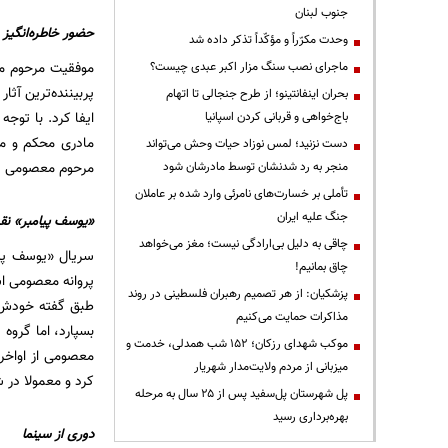
جنوب لبنان
حضور خاطره‌انگیز
وحدت مکرّراً و مؤکّداً تذکر داده شد
ماجرای نصب سنگ مزار اکبر عبدی چیست؟
پربیننده‌ترین آث
بحران اینفانتینو؛ از طرح جنجالی تا اتهام
ایفا کرد. با توج
باج‌خواهی و قربانی کردن اسپانیا
مادری محکم و مق
دست نزنید؛ لمس نوزاد حیات وحش می‌تواند
مرحوم معصومی سپس
منجر به رد شدنشان توسط مادرشان شود
تأملی بر خسارت‌های نامرئی وارد شده بر عاملان
جنگ علیه ایران
«یوسف پیامبر» نقط
چاقی به دلیل بی‌ارادگی نیست؛ مغز می‌خواهد
سریال «یوسف پیا
چاق بمانیم!
پروانه معصومی اس
پزشکیان: از هر تصمیم رهبران فلسطینی در روند
طبق گفته خودش،
مذاکرات حمایت می‌کنیم
بسپارد، اما گروه 
موکب شهدای رزکان؛ ۱۵۲ شب همدلی، خدمت و
میزبانی از مردم ولایت‌مدار شهریار
کرد و معمولا در 
پل شهرستان پل‌سفید پس از ۲۵ سال به مرحله
بهره‌برداری رسید
دوری از سینما