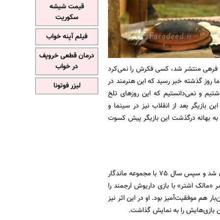
قیمت شیشه
سکوریت
فیلم آپنه خواب
درمان قطعی خروپف
در خواب
 فرهی منتشر شد، کسی فکرش را نمی‌کرد
ا روز گذشته خبر رسید که این هنرمند در
لیزر فوتونا
 دار فانی را وداع گفت. در شماره قبل از پاییز غم‌انگیز سینمای ایران در سال 1402 نوشتیم و نمی‌دانستیم که این روزهای تلخ
ن بازیگر بعد از انقلاب نیز در سینما و
شد. به بهانه درگذشت این بازیگر پیش کسوت
مرحوم پروانه معصومی با ایفای نقش در سریال «کوچک جنگلی» ساخته بهروز افخمی وارد تلویزیون شد و سپس سال 75 با مجموعه ماندگار
 «مالک اشتر» با بازی داریوش ارجمند را
ر هم موفقیت‌آمیز بود. او در این اثر نیز
ن بازی‌هایش را به نمایش گذاشت.