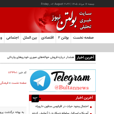
جمعه ۱۶ مرداد ۱۴۰۵
|
Friday , 07 August 2026
صفحه نخست
بولتن ۲
اقتصادی
بین الملل
اجتماعی
ور
آخرین اخبار
هشدار درباره فروش حواله‌های صوری خودروهای وارداتی
کد خبر:
۸۳۴۹۰۱
صفحه نخست
»
فرهنگی
آخرین اخبار
احتمال وجود حیات در اقیانوس مدفون «اروپا»
به بهانه درگذشت پرو
آمریکا و اسرائیل سامانه «پیکان» را آزمایش کردند