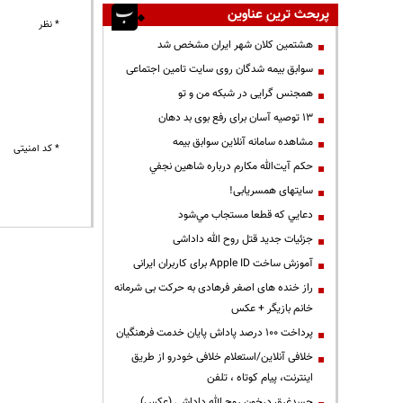
پربحث ترین عناوین
* نظر
هشتمین کلان شهر ایران مشخص شد
سوابق بیمه شدگان روی سایت تامین اجتماعی
همجنس گرایی در شبکه من و تو
13 توصیه آسان برای رفع بوی بد دهان
مشاهده سامانه آنلاين سوابق بیمه
* کد امنیتی
حكم آيت‌الله مكارم درباره شاهين نجفي
سایتهای همسریابی!
دعايي كه قطعا مستجاب مي‌شود
جزئیات جدید قتل روح الله داداشی
آموزش ساخت Apple ID برای کاربران ایرانی
راز خنده های اصغر فرهادی به حرکت بی شرمانه
خانم بازیگر + عکس
پرداخت ۱۰۰ درصد پاداش پایان خدمت فرهنگیان
خلافی آنلاین/استعلام خلافی خودرو از طریق
اینترنت، پیام کوتاه ، تلفن
جسدغرق درخون روح الله داداشی (عکس)