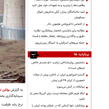
واقعیت‌ها را بپذیرید و به تعهدات خود عمل کنید
امید مالباختگان رمزارز آبکی به فروش اموال
محکومان
از التماس تا فروپاشی هژمونی دلار
مطالبه برای شکستن انحصار پیمانکاری؛ نظارت
دقیق بر واگذاری پروژه‌ها، راهکار مقابله با فساد
حمله نیروهای اسرائیلی به خبرنگار پرس‌تی‌وی
پربازدید ها
تشخیص روان‌شناختی ترامپ: «او تجسم خالص
شیطان است!»
گستره امپراتوری ایران در ۵ قرن پیش از میلاد؛
تصویری از ایران ۲۵ قرن پیش
میانکاله در آتش می‌سوزد
به گزارش
بولتن نی
تنگه هرمز قابل معامله نیست برای آمریکا معبر باز
سرمایه‌گذاری ب
نکنید
پزشکیان: تنها کسانی که در خیابان بودند ایران را