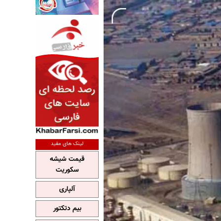
لینک های مفید
قیمت شیشه
سکوریت
آلپاری
بیم دتکتور