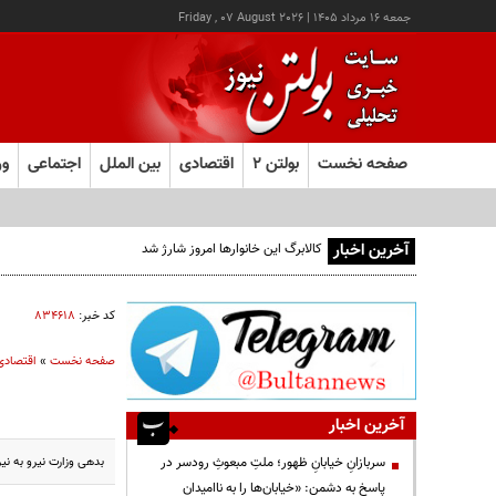
جمعه ۱۶ مرداد ۱۴۰۵
|
Friday , 07 August 2026
صفحه نخست
بولتن ۲
اقتصادی
بین الملل
اجتماعی
ور
آخرین اخبار
کد خبر:
۸۳۴۶۱۸
صفحه نخست
»
اقتصادی
آخرین اخبار
بدهی وزارت نیرو به 
سربازانِ خیابانِ ظهور؛ ملتِ مبعوثِ رودسر در
پاسخ به دشمن: «خیابان‌ها را به ناامیدان