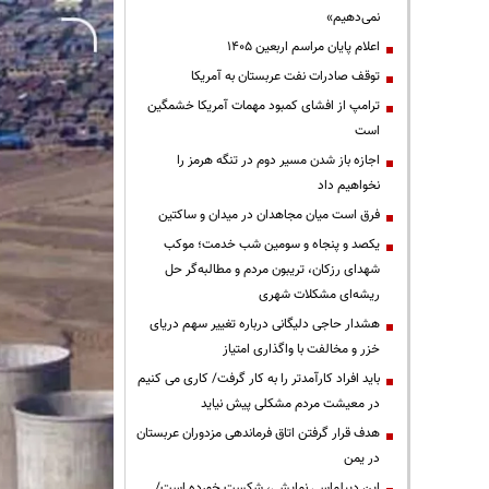
نمی‌دهیم»
اعلام پایان مراسم اربعین ۱۴۰۵
توقف صادرات نفت عربستان به آمریکا
ترامپ از افشای کمبود مهمات آمریکا خشمگین
است
اجازه باز شدن مسیر دوم در تنگه هرمز را
نخواهیم داد
فرق است میان مجاهدان در میدان و ساکتین
یکصد و پنجاه و سومین شب خدمت؛ موکب
شهدای رزکان، تریبون مردم و مطالبه‌گر حل
ریشه‌ای مشکلات شهری
هشدار حاجی دلیگانی درباره تغییر سهم دریای
خزر و مخالفت با واگذاری امتیاز
باید افراد کارآمدتر را به کار گرفت/ کاری می کنیم
در معیشت مردم مشکلی پیش نیاید
هدف قرار گرفتن اتاق‌ فرماندهی مزدوران عربستان
در یمن
این دیپلماسی نمایشی، شکست خورده است/