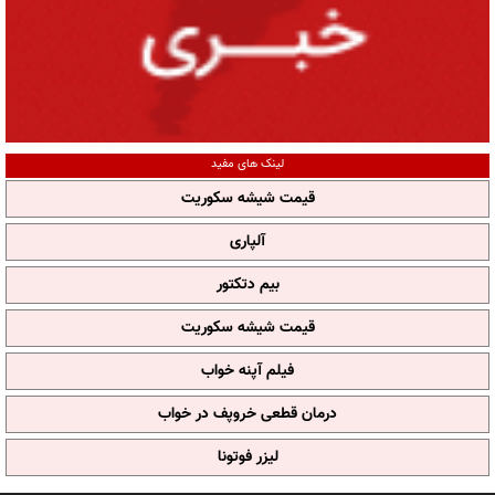
لینک های مفید
قیمت شیشه سکوریت
آلپاری
بیم دتکتور
قیمت شیشه سکوریت
فیلم آپنه خواب
درمان قطعی خروپف در خواب
لیزر فوتونا