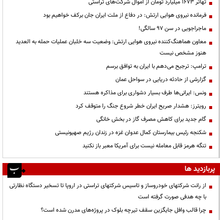
تهاتر ۱۶۷۳ میلیارد تومان از اموال شرکت‌های تراستی
فرمانده نیروی هوایی ارتش: در دفاع از ملت ایران جان برکف خواهیم بود
ماجراجویی در سن ۹۷ سالگی!
معاون هماهنگ‌کننده نیروی هوایی ارتش: وضعیت سه خلبان عملیات حمله به العدید
هنوز مشخص نیست
ترامپ: ترجیح می‌دهم با ایران به توافق برسم
گزارشی از حادثه دریایی در سواحل عمان
ونس: ایرانی‌ها طرف بسیار دشواری برای مذاکره هستند
رویترز: هشدار صریح ایران خطر شروع جنگ را متوقف کرد
گام جدید برای کاهش مصرف گاز در بخش خانگی
شکنجه رئیس بیمارستان کمال عدوان غزه در زندان رژیم صهیونیستی
تنگه هرمز قابل معامله نیست برای آمریکا معبر باز نکنید
پربازدید ها
از رانت‌ شرکتهای خودروساز و تاسیس شرکتهای تراستی در اروپا تا تسخیر دستگاه نظارتی
با چه هدفی صورت گرفته است
چرا قالب وافل جایگزین سقف تیرچه بلوک در پروژه‌های مدرن شده است؟