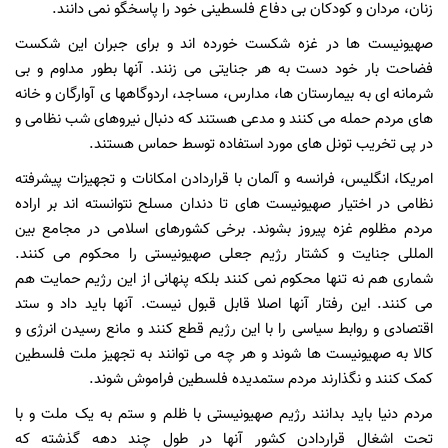
زنان، مردان و کودکان بی دفاع فلسطینی خود را پاسخگو نمی دانند.
صهیونیست ها در غزه شکست خورده اند و برای جبران این شکست
فضاحت بار خود دست به هر جنایتی می زنند. آنها بطور مداوم و بی
شرمانه ای به بیمارستان ها، مدارس، مساجد، اردوگاهها ی آوارگان و خانه
های مردم حمله می کنند و مدعی هستند که دنبال نیروهای شب نظامی و
در پی تخریب تونل های مورد استفاده توسط حماس هستند.
امریکا، انگلیس، فرانسه و آلمان با قراردادن امکانات و تجهیزات پیشرفته
نظامی در اختیار صهیونیست های تا دندان مسلح نتوانسته اند بر اراده
مردم مظلوم غزه پیروز بشوند. برخی کشورهای اسلامی در مجامع بین
المللی جنایت و کشتار رژیم جعلی صهیونیستی را محکوم می کنند.
شماری هم نه تنها محکوم نمی کنند بلکه پنهانی از این رژیم حمایت هم
می کنند. این رفتار آنها اصلا قابل قبول نیست. آنها باید داد و ستد
اقتصادی و روابط سیاسی را با این رژیم قطع کنند و مانع رسیدن انرژی و
کالا به صهیونیست ها شوند و هر چه می توانند به تجهیز ملت فلسطین
کمک کنند و نگذارند مردم ستمدیده فلسطین فراموش شوند.
مردم دنیا باید بدانند رژیم صهیونیستی با ظلم و ستم به یک ملت و با
تحت اشغال قراردادن کشور آنها در طول چند دهه گذشته که