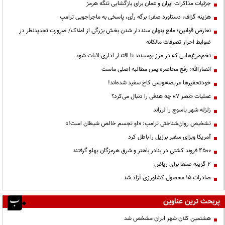
جزئیات مذاکرات ایران و عمان برای بازگشایی تنگه هرمز
هزینه گزاف، دستاورد صفر؛ برگه رأی، پاسخی به ماجراجویی ترامپ
تعارض قوانین؛ مانع پنهان سنددار شدن بخش بزرگی از املاک/ ضرورت تجدیدنظر در
ضوابط احراز تصرفات مالکانه
تخم‌مرغ‌هایی که در مرز پوسیدند تا اقتدار اداری اثبات شود
انصارالله: رفع محاصره یمن مطالبه اصلی ماست
خودتحقیرها عریضه‌نویس کاخ سفید شده‌اند!
عملیات «نصر ۷» چه هدفی را دنبال می‌کرد؟
زلزله شهر یاسوج را لرزاند
تشخیص روان‌شناختی ترامپ: «او تجسم خالص شیطان است!»
آمریکا ویزای سفیر برزیل را باطل کرد
۴۵۰۰ فروند کشتی در بنادر باهنر و شرق هرمزگان پهلو گرفتند
۲ گزینه صنعا برای ریاض
صادرات ۱۵ محصول کشاورزی آزاد شد
پربحث ترین عناوین
هشتمین کلان شهر ایران مشخص شد