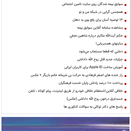
سوابق بیمه شدگان روی سایت تامین اجتماعی
همجنس گرایی در شبکه من و تو
13 توصیه آسان برای رفع بوی بد دهان
مشاهده سامانه آنلاين سوابق بیمه
حكم آيت‌الله مكارم درباره شاهين نجفي
سایتهای همسریابی!
دعايي كه قطعا مستجاب مي‌شود
جزئیات جدید قتل روح الله داداشی
آموزش ساخت Apple ID برای کاربران ایرانی
راز خنده های اصغر فرهادی به حرکت بی شرمانه خانم بازیگر + عکس
پرداخت ۱۰۰ درصد پاداش پایان خدمت فرهنگیان
خلافی آنلاین/استعلام خلافی خودرو از طریق اینترنت، پیام کوتاه ، تلفن
جسدغرق درخون روح الله داداشی (عکس)
پاسخ های دکتر توکلی به سوالات کنکوری ها