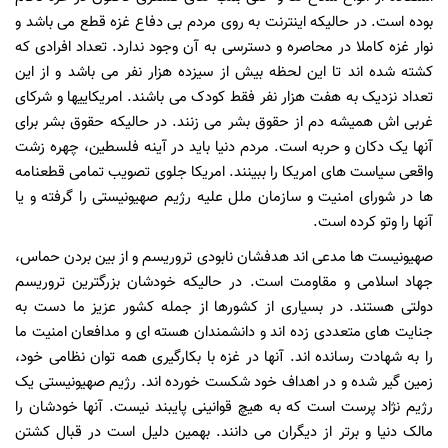
بوده است. در حالیکه اینترنت به روی مردم بی دفاع غزه قطع می باشد و
نوار غزه کاملا در محاصره و دسترسی به آن وجود ندارد. تعداد افرادی که
کشته شده اند تا این لحظه بیش از سیزده هزار نفر می باشد و از این
تعداد نزدیک به هفت هزار نفر فقط کودک می باشند. امریکاییها و شرکای
غربی اش همیشه دم از حقوق بشر می زنند. در حالیکه حقوق بشر برای
آنها یک دکان و حربه است. مردم دنیا باید در آینه فلسطین، چهره زشت
واقعی سیاست های امریکا را ببینند. امریکا جلوی تصویب تمامی قطعنامه
ها در شورای امنیت و سازمان ملل علیه رژیم صهیونیستی را گرفته و یا
آنها را وتو کرده است.
صهیونیست ها مدعی اند هدفشان نابودی تروریسم و از بین بردن حماس،
جهاد اسلامی و مقاومت است. در حالیکه خودشان بزرگترین تروریسم
دولتی هستند. در بسیاری از کشورها از جمله کشور عزیز ما دست به
جنایت های متعددی زده اند و دانشمندان هسته ای و مدافعان امنیت ما
را به شهادت رسانده اند. آنها در غزه با بکارگیری همه توان نظامی خود،
زمین گیر شده و در اهداف خود شکست خورده اند. رژیم صهیونیستی یک
رژیم نژاد پرست است که به هیچ قوانینی پایبند نیست. آنها خودشان را
مالک دنیا و برتر از دیگران می دانند. بهمین دلیل است در قبال کشتن