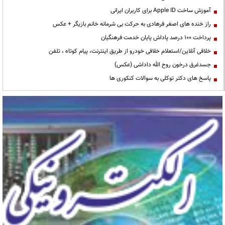
آموزش ساخت Apple ID برای کاربران ایرانی
راز خنده های اصغر فرهادی به حرکت بی شرمانه خانم بازیگر + عکس
پرداخت ۱۰۰ درصد پاداش پایان خدمت فرهنگیان
خلافی آنلاین/استعلام خلافی خودرو از طریق اینترنت، پیام کوتاه ، تلفن
جسدغرق درخون روح الله داداشی (عکس)
پاسخ های دکتر توکلی به سوالات کنکوری ها