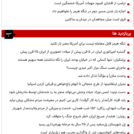
ترامپ از افشای کمبود مهمات آمریکا خشمگین است
اجازه باز شدن مسیر دوم در تنگه هرمز را نخواهیم داد
فرق است میان مجاهدان در میدان و ساکتین
پربازدید ها
تنگه هرمز قابل معامله نیست برای آمریکا معبر باز نکنید
گستره امپراتوری ایران در ۵ قرن پیش از میلاد؛ تصویری از ایران ۲۵ قرن پیش
پزشکیان: تنها کسانی که در خیابان بودند ایران را نگه نداشتند همه سهیم هستند
ماجرای نصب سنگ مزار اکبر عبدی چیست؟
وحدت مکرّراً و مؤکّداً تذکر داده شد
بحران اینفانتینو؛ از طرح جنجالی تا اتهام باج‌خواهی و قربانی کردن اسپانیا
دست نزنید؛ لمس نوزاد حیات وحش می‌تواند منجر به رد شدنشان توسط مادرشان شود
باید افراد کارآمدتر را به کار گرفت/ کاری می کنیم در معیشت مردم مشکلی پیش نیاید
موکب شهدای رزکان؛ ۱۵۲ شب همدلی، خدمت و میزبانی از مردم ولایت‌مدار شهریار
رویترز: هشدار صریح ایران خطر شروع جنگ را متوقف کرد
پل شهرستان پل‌سفید پس از ۲۵ سال به مرحله بهره‌برداری رسید
پیامدهای کنوانسیون خزر از واگذاری بحرین هم زیان‌بارتر است