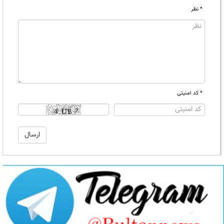
* نظر
* کد امنیتی