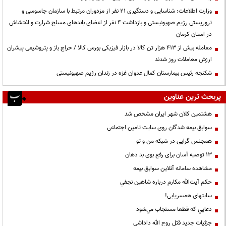
وزارت اطلاعات: شناسایی و دستگیری ۲۱ نفر از مزدوران مرتبط با سازمان جاسوسی و
تروریستی رژیم صهیونیستی و بازداشت ۴ نفر از اعضای باندهای مسلح شرارت و اغتشاش
در استان کرمان
معامله بیش از ۴۱۳ هزار تن کالا در بازار فیزیکی بورس کالا / حراج باز و پتروشیمی پیشران
ارزش معاملات روز شدند
شکنجه رئیس بیمارستان کمال عدوان غزه در زندان رژیم صهیونیستی
پربحث ترین عناوین
هشتمین کلان شهر ایران مشخص شد
سوابق بیمه شدگان روی سایت تامین اجتماعی
همجنس گرایی در شبکه من و تو
13 توصیه آسان برای رفع بوی بد دهان
مشاهده سامانه آنلاين سوابق بیمه
حكم آيت‌الله مكارم درباره شاهين نجفي
سایتهای همسریابی!
دعايي كه قطعا مستجاب مي‌شود
جزئیات جدید قتل روح الله داداشی