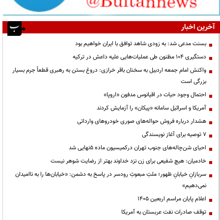
آخرین اخبار
بسنت مدعی شد: به زودی شاهد توافق با ایران خواهیم بود
دستگیری ۱۰۴ مظنون طی عملیات‌هایی علیه داعش در ترکیه
واکنش امام جمعه اردبیل به سخنان باقر خرازی: دروغ بستن به رهبری قطعاً جرم بسیار
بزرگی است
احتمال وجود حیات در اقیانوس مدفون «اروپا»
آمریکا و اسرائیل سامانه «پیکان» را آزمایش کردند
هشدار درباره فروش حواله‌های صوری خودروهای وارداتی
۷ توصیه برای آغاز نویسندگی
احیای شن‌چاله‌های جنوب تهران درکمیسیون ماده ۵نهایی شد
خادمیان: هیچ شفیعی برای زن نزد خداوند بهتر از رضایت شوهر نیست
سربازانِ خیابانِ ظهور؛ ملتِ مبعوثِ رودسر در پاسخ به دشمن: «خیابان‌ها را به ناامیدان
نمی‌دهیم»
اعلام پایان مراسم اربعین ۱۴۰۵
توقف صادرات نفت عربستان به آمریکا