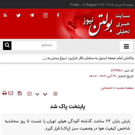
جمعه ۱۶ مرداد ۱۴۰۵
|
Friday , 07 August 2026
از
و
ته
واکنش امام جمعه اردبیل به سخنان باقر خرازی: دروغ بستن به رهبری قطعاً جرم بسیار بزرگی
ن
است
نو
کد خبر:
۸۳۴۴۸۸
تاریخ انتشار:
۳۰ آبان ۱۴۰۲ - ۱۵:۱۷
صفحه نخست
»
اجتماعی
‍‍‍ پ
پ
پایتخت پاک شد
بارش باران ۲۴ ساعت گذشته آلودگی هوای تهران را شست تا روز سه‌شنبه
شاخص کیفیت هوا در وضعیت سبز (پاک) قرار گیرد.