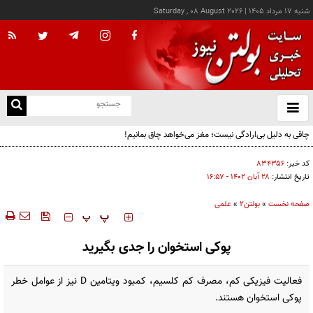
شنبه ۱۷ مرداد ۱۴۰۵
|
Saturday , 08 August 2026
از
و
ته
چاقی به دلیل بی‌ارادگی نیست؛ مغز می‌خواهد چاق بمانیم!
ن
نو
کد خبر:
۸۳۴۳۵۶
تاریخ انتشار:
۲۸ آبان ۱۴۰۲ - ۱۶:۵۷
صفحه نخست
»
بولتن2
»
علمی
‍‍‍ پ
پ
پوکی استخوان را جدی بگیرید
فعالیت فیزیکی کم، مصرف کم کلسیم، کمبود ویتامین D نیز از عوامل خطر
پوکی استخوان هستند.