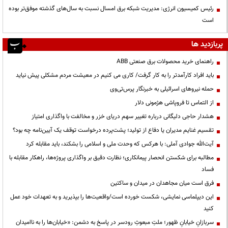
رئیس کمیسیون انرژی: مدیریت شبکه برق امسال نسبت به سال‌های گذشته موفق‌تر بوده
است
پربازدید ها
راهنمای خرید محصولات برق صنعتی ABB
باید افراد کارآمدتر را به کار گرفت/ کاری می کنیم در معیشت مردم مشکلی پیش نیاید
حمله نیروهای اسرائیلی به خبرنگار پرس‌تی‌وی
از التماس تا فروپاشی هژمونی دلار
هشدار حاجی دلیگانی درباره تغییر سهم دریای خزر و مخالفت با واگذاری امتیاز
تقسیم غنایم مدیران یا دفاع از تولید؛ پشت‌پرده درخواست توقف یک آیین‌نامه چه بود؟
آیت‌الله جوادی آملی: با هرکس که وحدت ملی و اسلامی را بشکند، باید مقابله کرد
مطالبه برای شکستن انحصار پیمانکاری؛ نظارت دقیق بر واگذاری پروژه‌ها، راهکار مقابله با
فساد
فرق است میان مجاهدان در میدان و ساکتین
این دیپلماسی نمایشی، شکست خورده است/واقعیت‌ها را بپذیرید و به تعهدات خود عمل
کنید
سربازانِ خیابانِ ظهور؛ ملتِ مبعوثِ رودسر در پاسخ به دشمن: «خیابان‌ها را به ناامیدان