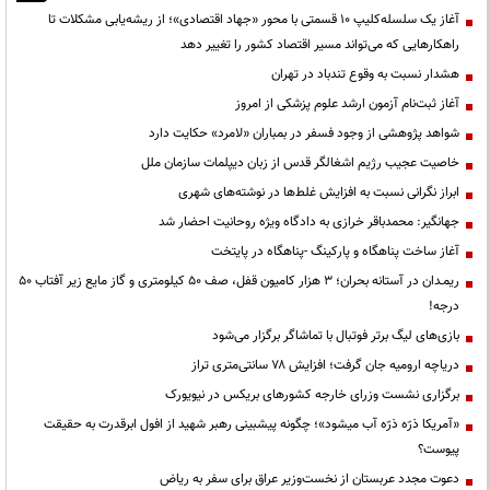
آغاز یک سلسله‌کلیپ ۱۰ قسمتی با محور «جهاد اقتصادی»؛ از ریشه‌یابی مشکلات تا
راهکارهایی که می‌تواند مسیر اقتصاد کشور را تغییر دهد
هشدار نسبت به وقوع تندباد در تهران
آغاز ثبت‌نام آزمون ارشد علوم پزشکی از امروز
شواهد پژوهشی از وجود فسفر در بمباران «لامرد» حکایت دارد
خاصیت عجیب رژیم اشغالگر قدس از زبان دیپلمات سازمان ملل
ابراز نگرانی نسبت به افزایش غلط‌ها در نوشته‌های شهری
جهانگیر: محمدباقر خرازی به دادگاه ویژه روحانیت احضار شد
آغاز ساخت پناهگاه و پارکینگ -پناهگاه در پایتخت
ریمـدان در آستانه بحران؛ ۳ هزار کامیون قفل، صف ۵۰ کیلومتری و گاز مایع زیر آفتاب ۵۰
درجه!
بازی‌های لیگ برتر فوتبال با تماشاگر برگزار می‌شود
دریاچه ارومیه جان گرفت؛ افزایش ۷۸ سانتی‌متری تراز
برگزاری نشست وزرای خارجه کشورهای بریکس در نیویورک
«آمریکا ذرّه ذرّه آب میشود»؛ چگونه پیشبینی رهبر شهید از افول ابرقدرت به حقیقت
پیوست؟
دعوت مجدد عربستان از نخست‌وزیر عراق برای سفر به ریاض