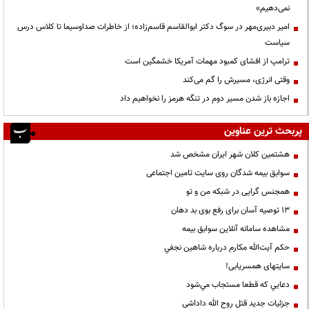
نمی‌دهیم»
امیر دبیری‌مهر در سوگ دکتر ابوالقاسم قاسم‌زاده؛ از خاطرات صداوسیما تا کلاس درس
سیاست
ترامپ از افشای کمبود مهمات آمریکا خشمگین است
وقتی انرژی، مسیرش را گم می‌کند
اجازه باز شدن مسیر دوم در تنگه هرمز را نخواهیم داد
پربحث ترین عناوین
هشتمین کلان شهر ایران مشخص شد
سوابق بیمه شدگان روی سایت تامین اجتماعی
همجنس گرایی در شبکه من و تو
13 توصیه آسان برای رفع بوی بد دهان
مشاهده سامانه آنلاين سوابق بیمه
حكم آيت‌الله مكارم درباره شاهين نجفي
سایتهای همسریابی!
دعايي كه قطعا مستجاب مي‌شود
جزئیات جدید قتل روح الله داداشی