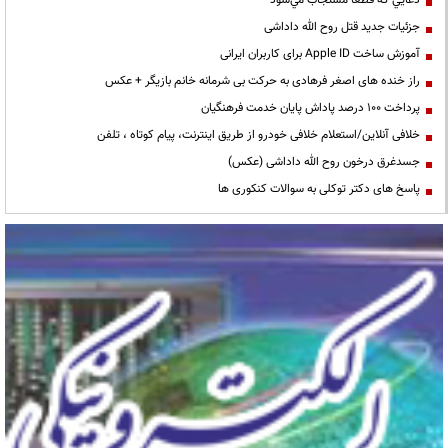
دعايي كه قطعا مستجاب مي‌شود
جزئیات جدید قتل روح الله داداشی
آموزش ساخت Apple ID برای کاربران ایرانی
راز خنده های اصغر فرهادی به حرکت بی شرمانه خانم بازیگر + عکس
پرداخت ۱۰۰ درصد پاداش پایان خدمت فرهنگیان
خلافی آنلاین/استعلام خلافی خودرو از طریق اینترنت، پیام کوتاه ، تلفن
جسدغرق درخون روح الله داداشی (عکس)
پاسخ های دکتر توکلی به سوالات کنکوری ها