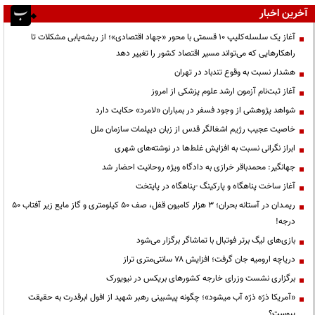
آخرین اخبار
آغاز یک سلسله‌کلیپ ۱۰ قسمتی با محور «جهاد اقتصادی»؛ از ریشه‌یابی مشکلات تا
راهکارهایی که می‌تواند مسیر اقتصاد کشور را تغییر دهد
هشدار نسبت به وقوع تندباد در تهران
آغاز ثبت‌نام آزمون ارشد علوم پزشکی از امروز
شواهد پژوهشی از وجود فسفر در بمباران «لامرد» حکایت دارد
خاصیت عجیب رژیم اشغالگر قدس از زبان دیپلمات سازمان ملل
ابراز نگرانی نسبت به افزایش غلط‌ها در نوشته‌های شهری
جهانگیر: محمدباقر خرازی به دادگاه ویژه روحانیت احضار شد
آغاز ساخت پناهگاه و پارکینگ -پناهگاه در پایتخت
ریمـدان در آستانه بحران؛ ۳ هزار کامیون قفل، صف ۵۰ کیلومتری و گاز مایع زیر آفتاب ۵۰
درجه!
بازی‌های لیگ برتر فوتبال با تماشاگر برگزار می‌شود
دریاچه ارومیه جان گرفت؛ افزایش ۷۸ سانتی‌متری تراز
برگزاری نشست وزرای خارجه کشورهای بریکس در نیویورک
«آمریکا ذرّه ذرّه آب میشود»؛ چگونه پیشبینی رهبر شهید از افول ابرقدرت به حقیقت
پیوست؟