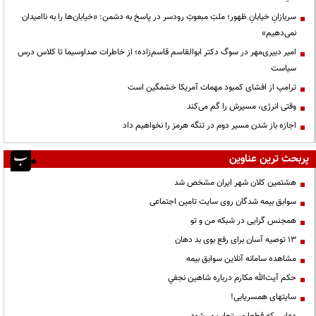
سربازانِ خیابانِ ظهور؛ ملتِ مبعوثِ رودسر در پاسخ به دشمن: «خیابان‌ها را به ناامیدان
نمی‌دهیم»
امیر دبیری‌مهر در سوگ دکتر ابوالقاسم قاسم‌زاده؛ از خاطرات صداوسیما تا کلاس درس
سیاست
ترامپ از افشای کمبود مهمات آمریکا خشمگین است
وقتی انرژی، مسیرش را گم می‌کند
اجازه باز شدن مسیر دوم در تنگه هرمز را نخواهیم داد
پربحث ترین عناوین
هشتمین کلان شهر ایران مشخص شد
سوابق بیمه شدگان روی سایت تامین اجتماعی
همجنس گرایی در شبکه من و تو
13 توصیه آسان برای رفع بوی بد دهان
مشاهده سامانه آنلاين سوابق بیمه
حكم آيت‌الله مكارم درباره شاهين نجفي
سایتهای همسریابی!