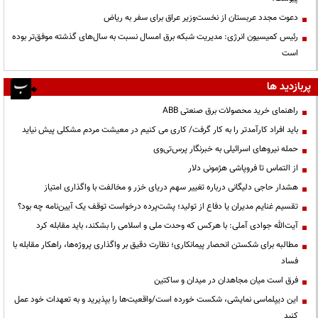
دعوت مجدد عربستان از نخست‌وزیر عراق برای سفر به ریاض
رئیس کمیسیون انرژی: مدیریت شبکه برق امسال نسبت به سال‌های گذشته موفق‌تر بوده
است
پربازدید ها
راهنمای خرید محصولات برق صنعتی ABB
باید افراد کارآمدتر را به کار گرفت/ کاری می کنیم در معیشت مردم مشکلی پیش نیاید
حمله نیروهای اسرائیلی به خبرنگار پرس‌تی‌وی
از التماس تا فروپاشی هژمونی دلار
هشدار حاجی دلیگانی درباره تغییر سهم دریای خزر و مخالفت با واگذاری امتیاز
تقسیم غنایم مدیران یا دفاع از تولید؛ پشت‌پرده درخواست توقف یک آیین‌نامه چه بود؟
آیت‌الله جوادی آملی: با هرکس که وحدت ملی و اسلامی را بشکند، باید مقابله کرد
مطالبه برای شکستن انحصار پیمانکاری؛ نظارت دقیق بر واگذاری پروژه‌ها، راهکار مقابله با
فساد
فرق است میان مجاهدان در میدان و ساکتین
این دیپلماسی نمایشی، شکست خورده است/واقعیت‌ها را بپذیرید و به تعهدات خود عمل
کنید