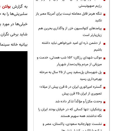
رژیم صهیونیستی
به گزارش
بولتن ن
سلبریتی‌ها را به 
تنگه هرمز قابل معامله نیست برای آمریکا معبر باز
نکنید
خیلی‌ها در مورد 
پیامدهای کنوانسیون خزر از واگذاری بحرین هم
شاید برخی نگران گ
زیان‌بارتر است
از دشمن ذره ای امید خیرخواهی نباید داشته
بیانیه خانه سینم
باشیم
موکب شهدای رزکان؛ ۱۵۲ شب همدلی، خدمت و
میزبانی از مردم ولایت‌مدار شهریار
پل شهرستان پل‌سفید پس از ۲۵ سال به مرحله
بهره‌برداری رسید
گستره امپراتوری ایران در ۵ قرن پیش از میلاد؛
تصویری از ایران ۲۵ قرن پیش
وحدت مکرّراً و مؤکّداً تذکر داده شد
پزشکیان: تنها کسانی که در خیابان بودند ایران را
نگه نداشتند همه سهیم هستند
نشست چهارجانبه سعودی، پاکستان، مصر و
ترکیه با تاکید بر کنترل تنش‌ها