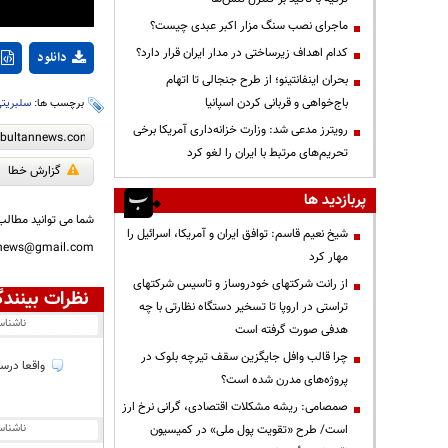
ماجرای نصب سنگ مزار اکبر عبدی چیست؟
کدام اهداف زیرساختی در مدار ایران قرار دارد؟
دانلود
بحران اینفانتینو؛ از طرح جنجالی تا اتهام
باج‌خواهی و قربانی کردن اسپانیا
برچسب ها:
سلبریتی
رویترز مدعی شد: وزارت خزانه‌داری آمریکا برخی
تحریم‌های مرتبط با ایران را لغو کرد
گزارش خطا
پربازدید ها
شما می توانید مطالب 
شیخ نعیم قاسم: توافق ایران و آمریکا، اسرائیل را
nnews@gmail.com
مهار کرد
از رانت‌ شرکتهای خودروساز و تاسیس شرکتهای
نظرات بینندگ
تراستی در اروپا تا تسخیر دستگاه نظارتی با چه
ناشنا
هدفی صورت گرفته است
چرا قالب وافل جایگزین سقف تیرچه بلوک در
واقعا درس
پروژه‌های مدرن شده است؟
صمصامی: ریشه مشکلات اقتصادی، گرانی نرخ ارز
ناشنا
است/ طرح «تقویت پول ملی» در کمیسیون