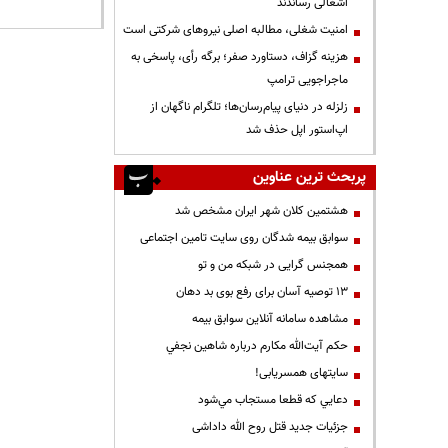
اشغالی رساندند
‌امنیت شغلی، مطالبه اصلی نیروهای شرکتی است
هزینه گزاف، دستاورد صفر؛ برگه رأی، پاسخی به
ماجراجویی ترامپ
زلزله در دنیای پیام‌رسان‌ها؛ تلگرام ناگهان از
اپ‌استور اپل حذف شد
پربحث ترین عناوین
هشتمین کلان شهر ایران مشخص شد
سوابق بیمه شدگان روی سایت تامین اجتماعی
همجنس گرایی در شبکه من و تو
13 توصیه آسان برای رفع بوی بد دهان
مشاهده سامانه آنلاين سوابق بیمه
حكم آيت‌الله مكارم درباره شاهين نجفي
سایتهای همسریابی!
دعايي كه قطعا مستجاب مي‌شود
جزئیات جدید قتل روح الله داداشی