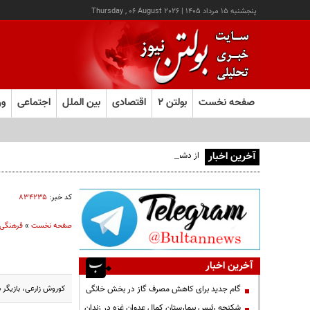
پنجشنبه ۱۵ مرداد ۱۴۰۵
|
Thursday , 06 August 2026
صفحه نخست
بولتن ۲
اقتصادی
بین الملل
اجتماعی
ور
آخرین اخبار
از دشمن ذره ای امید خیرخواهی نباید داشته باشیم
کد خبر:
۸۳۴۲۳۵
صفحه نخست
»
فرهنگی
آخرین اخبار
کوروش زارعی، بازیگر س
گام جدید برای کاهش مصرف گاز در بخش خانگی
شکنجه رئیس بیمارستان کمال عدوان غزه در زندان