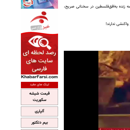
ه زنده به‌افق‌فلسطین در سخنانی صریح،
واکنشی ندارند!
لینک های مفید
قیمت شیشه
سکوریت
آلپاری
بیم دتکتور