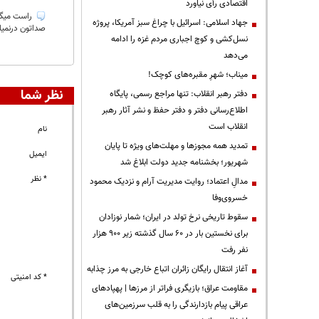
اقتصادی رأی نیاورد
راست میگه 
جهاد اسلامی: اسرائیل با چراغ سبز آمریکا، پروژه
صداتون درنمی
نسل‌کشی و کوچ اجباری مردم غزه را ادامه
می‌دهد
میناب؛ شهرِ مقبره‌های کوچک!
نظر شما
دفتر رهبر انقلاب: تنها مراجع رسمی، پایگاه
اطلاع‌رسانی دفتر و دفتر حفظ و نشر آثار رهبر
انقلاب است
نام
تمدید همه مجوزها و مهلت‌های ویژه تا پایان
ایمیل
شهریور؛ بخشنامه جدید دولت ابلاغ شد
* نظر
مدالِ اعتماد؛ روایت مدیریت آرام و نزدیک محمود
خسروی‌وفا
سقوط تاریخی نرخ تولد در ایران؛ شمار نوزادان
برای نخستین بار در ۶۰ سال گذشته زیر ۹۰۰ هزار
نفر رفت
آغاز انتقال رایگان زائران اتباع خارجی به مرز چذابه
* کد امنیتی
مقاومت عراق؛ بازیگری فراتر از مرزها | پهپادهای
عراقی پیام بازدارندگی را به قلب سرزمین‌های